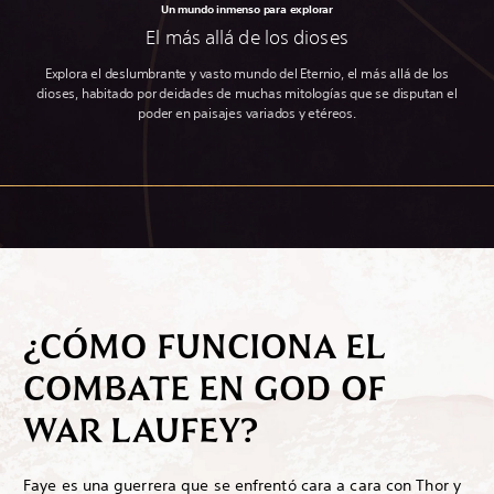
Un mundo inmenso para explorar
El más allá de los dioses
Explora el deslumbrante y vasto mundo del Eternio, el más allá de los
dioses, habitado por deidades de muchas mitologías que se disputan el
poder en paisajes variados y etéreos.
¿CÓMO FUNCIONA EL
COMBATE EN GOD OF
WAR LAUFEY?
Faye es una guerrera que se enfrentó cara a cara con Thor y