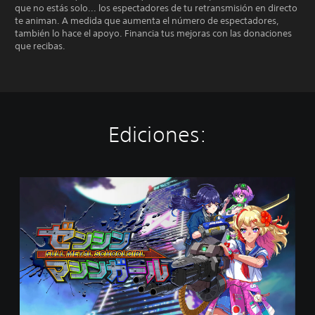
que no estás solo... los espectadores de tu retransmisión en directo
te animan. A medida que aumenta el número de espectadores,
también lo hace el apoyo. Financia tus mejoras con las donaciones
que recibas.
Ediciones:
S
t
a
n
d
a
r
d
E
d