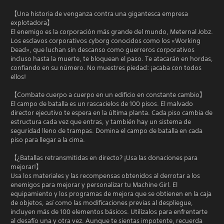
【Una historia de venganza contra una gigantesca empresa
explotadora】
El enemigo es la corporación más grande del mundo, Meternal Jobz.
Los esclavos corporativos cyborg conocidos como los «Working
Dead», que luchan sin descanso como guerreros corporativos
incluso hasta la muerte, te bloquean el paso. Te atacarán en hordas,
confiando en su número. No muestres piedad: ¡acaba con todos
ellos!
【Combate cuerpo a cuerpo en un edificio en constante cambio】
El campo de batalla es un rascacielos de 100 pisos. El malvado
director ejecutivo te espera en la última planta. Cada piso cambia de
estructura cada vez que entras, y también hay un sistema de
seguridad lleno de trampas. Domina el campo de batalla en cada
piso para llegar a la cima.
【¿Batallas retransmitidas en directo? ¡Usa las donaciones para
mejorar!】
Usa los materiales y las recompensas obtenidos al derrotar a los
enemigos para mejorar y personalizar tu Machine Girl. El
equipamiento y los programas de mejora que se obtienen en la caja
de objetos, así como las modificaciones previas al despliegue,
incluyen más de 100 elementos básicos. Utilízalos para enfrentarte
al desafío una y otra vez. Aunque te sientas impotente, recuerda