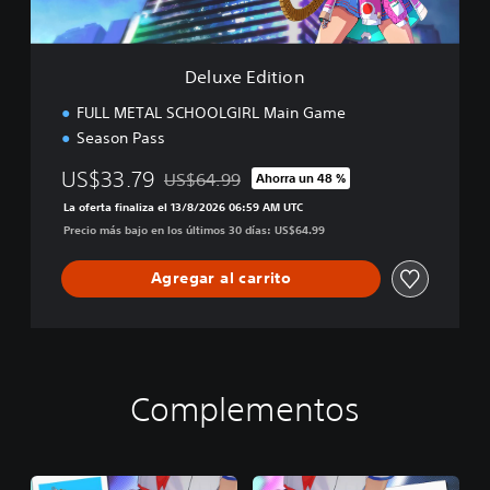
i
o
n
Deluxe Edition
FULL METAL SCHOOLGIRL Main Game
Season Pass
US$33.79
US$64.99
Ahorra un 48 %
Rebajado del precio original de US$64.99
La oferta finaliza el 13/8/2026 06:59 AM UTC
Precio más bajo en los últimos 30 días: US$64.99
Agregar al carrito
Complementos