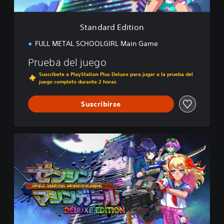
i
t
i
Standard Edition
o
n
FULL METAL SCHOOLGIRL Main Game
Prueba del juego
Suscríbete a PlayStation Plus Deluxe para jugar a la prueba del
juego completo durante 2 horas
Suscribirse
D
e
l
u
x
e
E
d
i
t