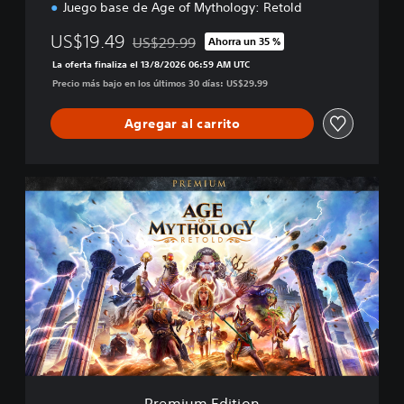
n
Juego base de Age of Mythology: Retold
US$19.49
US$29.99
Ahorra un 35 %
Rebajado del precio original de US$29.99
La oferta finaliza el 13/8/2026 06:59 AM UTC
Precio más bajo en los últimos 30 días: US$29.99
Agregar al carrito
P
r
e
m
i
u
m
E
d
i
t
i
o
Premium Edition