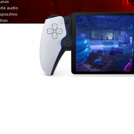
 unos
r de audio
spositivo
tion
.