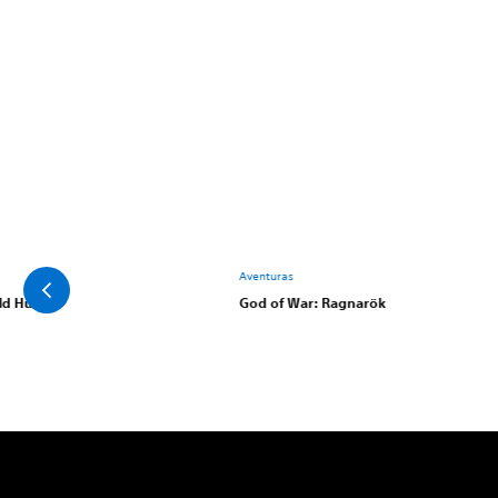
Aventuras
ld Hunt
God of War: Ragnarök