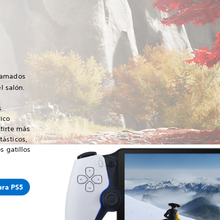
clamados
l salón.
s
ico
tirte más
ásticos,
s gatillos
ara PS5