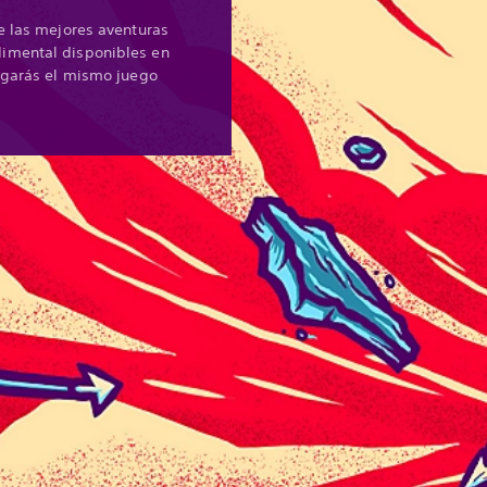
e las mejores aventuras
imental disponibles en
jugarás el mismo juego