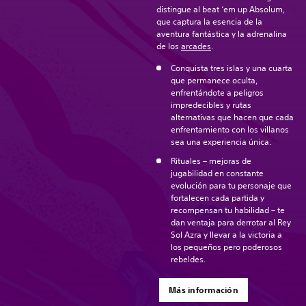
distingue al beat ‘em up Absolum,
que captura la esencia de la
aventura fantástica y la adrenalina
de los
arcades
.
Conquista tres islas y una cuarta
que permanece oculta,
enfrentándote a peligros
impredecibles y rutas
alternativas que hacen que cada
enfrentamiento con los villanos
sea una experiencia única.
Rituales – mejoras de
jugabilidad en constante
evolución para tu personaje que
fortalecen cada partida y
recompensan tu habilidad – te
dan ventaja para derrotar al Rey
Sol Azra y llevar a la victoria a
los pequeños pero poderosos
rebeldes.
Más información