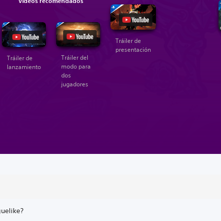
Videos recomendados
Tráiler de
presentación
Tráiler del
Tráiler de
modo para
lanzamiento
dos
jugadores
guelike?