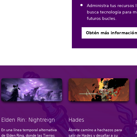
Administra tus recursos 
busca tecnología para me
futuros bucles.
Obtén más informació
Elden Rin: Nightreign
Hades
En una línea temporal alternativa
Ábrete camino a hachazos para
de
Elden Ring
, donde las Tierras
salir de Hades y desafiar a su