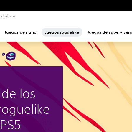
istencia
Juegos de ritmo
Juegos roguelike
Juegos de superviven
 de los
roguelike
 PS5