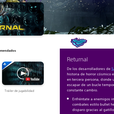
comendados
Returnal
De los desarrolladores de
S
historia de horror cósmico 
en tercera persona, donde 
escapar de un bucle tempor
constante cambio.
Tráiler de jugabilidad
Enfréntate a enemigos i
combates estilo bullet h
disparo gracias al gatill