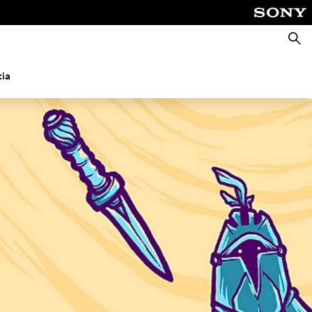
Busca
cia