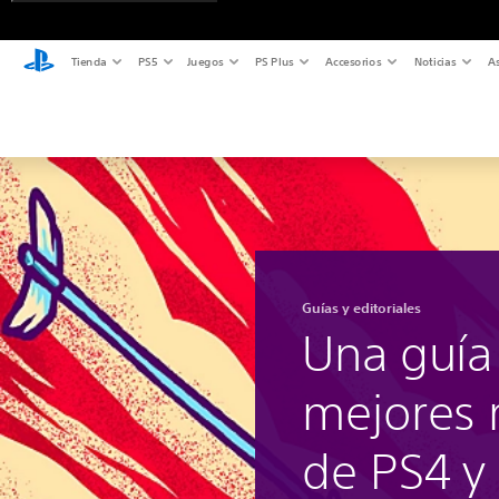
Tienda
PS5
Juegos
PS Plus
Accesorios
Noticias
As
Guías y editoriales
Una guía
mejores 
de PS4 y