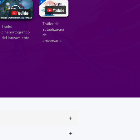
Tráiler de
Tráiler
actualización
cinematográfico
de
del lanzamiento
aniversario