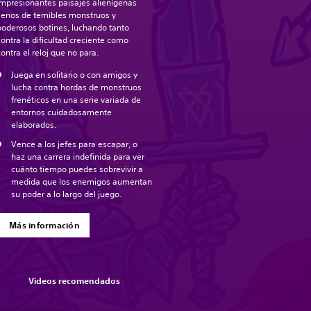
impresionantes paisajes alienígenas
llenos de temibles monstruos y
poderosos botines, luchando tanto
contra la dificultad creciente como
contra el reloj que no para.
Juega en solitario o con amigos y
lucha contra hordas de monstruos
frenéticos en una serie variada de
entornos cuidadosamente
elaborados.
Vence a los jefes para escapar, o
haz una carrera indefinida para ver
cuánto tiempo puedes sobrevivir a
medida que los enemigos aumentan
su poder a lo largo del juego.
Más información
Videos recomendados