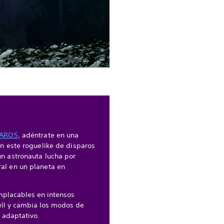
AROS
, adéntrate en una
en este roguelike de disparos
un astronauta lucha por
al en un planeta en
mplacables en intensos
ell y cambia los modos de
o adaptativo.