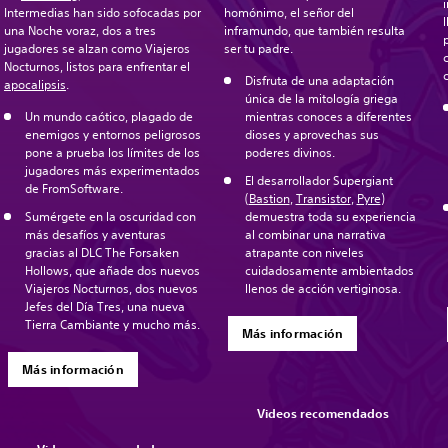
Intermedias han sido sofocadas por
homónimo, el señor del
una Noche voraz, dos a tres
inframundo, que también resulta
jugadores se alzan como Viajeros
ser tu padre.
Nocturnos, listos para enfrentar el
Disfruta de una adaptación
apocalipsis
.
única de la mitología griega
Un mundo caótico, plagado de
mientras conoces a diferentes
enemigos y entornos peligrosos
dioses y aprovechas sus
pone a prueba los límites de los
poderes divinos.
jugadores más experimentados
El desarrollador Supergiant
de FromSoftware.
(
Bastion
,
Transistor
,
Pyre
)
Sumérgete en la oscuridad con
demuestra toda su experiencia
más desafíos y aventuras
al combinar una narrativa
gracias al DLC The Forsaken
atrapante con niveles
Hollows, que añade dos nuevos
cuidadosamente ambientados
Viajeros Nocturnos, dos nuevos
llenos de acción vertiginosa.
Jefes del Día Tres, una nueva
Tierra Cambiante y mucho más.
Más información
Más información
Videos recomendados