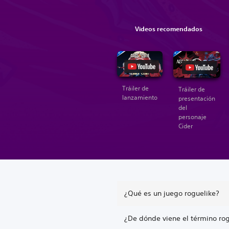
Videos recomendados
Tráiler de
Tráiler de
lanzamiento
presentación
del
personaje
Cider
¿Qué es un juego roguelike?
¿De dónde viene el término ro