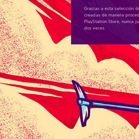
Gracias a esta selección d
creadas de manera proced
PlayStation Store, nunca 
dos veces.