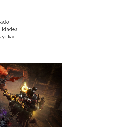
lado
ilidades
 yokai