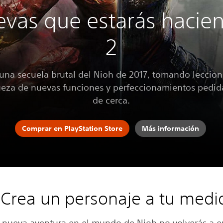
evas que estarás hacie
2
una secuela brutal del Nioh de 2017, tomando leccione
ueza de nuevas funciones y perfeccionamientos pedid
de cerca.
Comprar en PlayStation Store
Más información
. Crea un personaje a tu medi
a nueva aventura en el mundo de Nioh no volverás a e