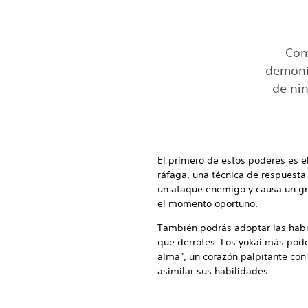
Com
demonía
de ni
El primero de estos poderes es e
ráfaga, una técnica de respuest
un ataque enemigo y causa un gra
el momento oportuno.
También podrás adoptar las habi
que derrotes. Los yokai más pode
alma", un corazón palpitante con
asimilar sus habilidades.