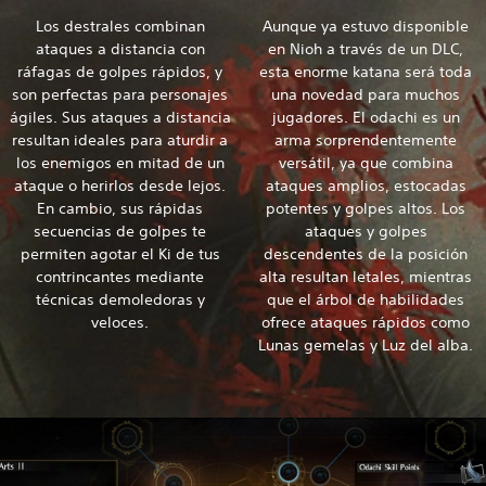
Los destrales combinan
Aunque ya estuvo disponible
ataques a distancia con
en Nioh a través de un DLC,
ráfagas de golpes rápidos, y
esta enorme katana será toda
son perfectas para personajes
una novedad para muchos
ágiles. Sus ataques a distancia
jugadores. El odachi es un
resultan ideales para aturdir a
arma sorprendentemente
los enemigos en mitad de un
versátil, ya que combina
ataque o herirlos desde lejos.
ataques amplios, estocadas
En cambio, sus rápidas
potentes y golpes altos. Los
secuencias de golpes te
ataques y golpes
permiten agotar el Ki de tus
descendentes de la posición
contrincantes mediante
alta resultan letales, mientras
técnicas demoledoras y
que el árbol de habilidades
veloces.
ofrece ataques rápidos como
Lunas gemelas y Luz del alba.