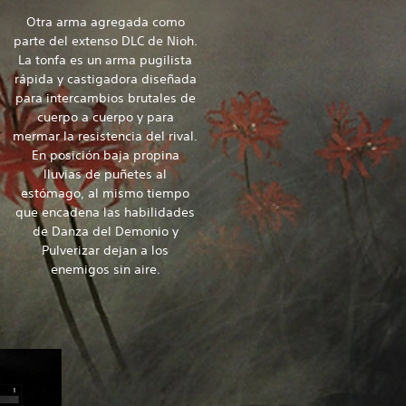
Otra arma agregada como
parte del extenso DLC de Nioh.
La tonfa es un arma pugilista
rápida y castigadora diseñada
para intercambios brutales de
cuerpo a cuerpo y para
mermar la resistencia del rival.
En posición baja propina
lluvias de puñetes al
estómago, al mismo tiempo
que encadena las habilidades
de Danza del Demonio y
Pulverizar dejan a los
enemigos sin aire.