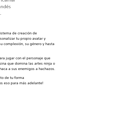
landés
.
istema de creación de
onalizar tu propio avatar y
 su complexión, su género y hasta
para jugar con el personaje que
sina que domina las artes ninja o
haca a sus enemigos a hachazos.
to de tu forma
os eso para más adelante!