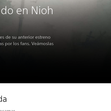
ndo en Nioh
s de su anterior estreno
as por los fans. Veámoslas
da
ncarnar