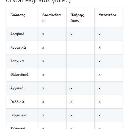
of War Ragnarök για PC;
Γλώσσες
Διασύνδεσ
Πλήρης
Υπότιτλοι
η
ήχος
Αραβικά
x
x
x
Κροατικά
x
x
Τσεχικά
x
x
Ολλανδικά
x
x
Αγγλικά
x
x
x
Γαλλικά
x
x
x
Γερμανικά
x
x
x
Ελληνικά
x
x
x