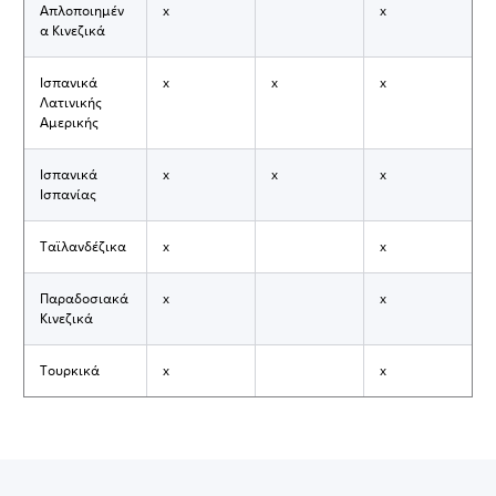
Απλοποιημέν
x
x
α Kινεζικά
Ισπανικά
x
x
x
Λατινικής
Αμερικής
Ισπανικά
x
x
x
Ισπανίας
Ταϊλανδέζικα
x
x
Παραδοσιακά
x
x
Κινεζικά
Τουρκικά
x
x