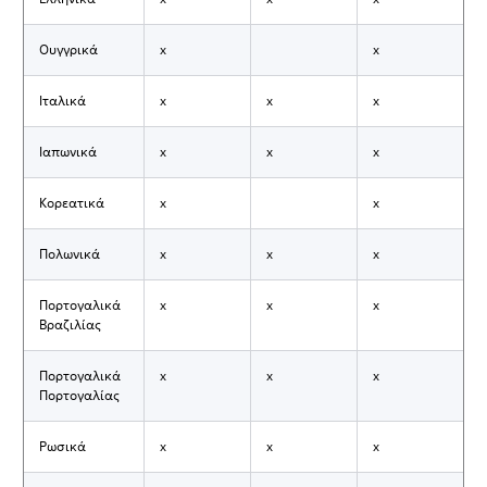
Ουγγρικά
x
x
Ιταλικά
x
x
x
Ιαπωνικά
x
x
x
Κορεατικά
x
x
Πολωνικά
x
x
x
Πορτογαλικά
x
x
x
Βραζιλίας
Πορτογαλικά
x
x
x
Πορτογαλίας
Ρωσικά
x
x
x