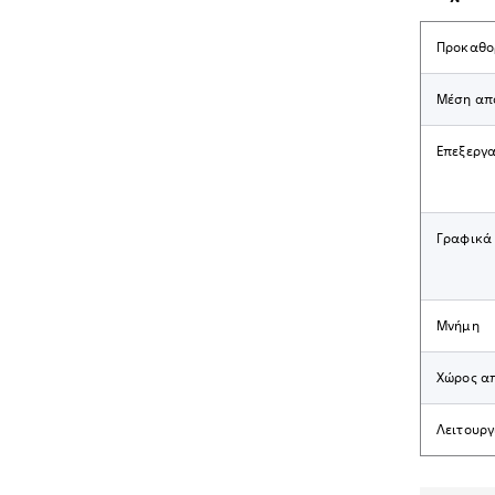
Προκαθορ
Μέση απ
Επεξεργ
Γραφικά
Μνήμη
Χώρος α
Λειτουρ