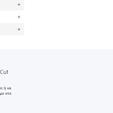
 Cut
ic ή να
μο στο