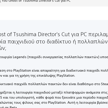
 του Ghost of Tsushima Director's Cut για PC
st of Tsushima Director's Cut για PC περιλα
ρία παιχνιδιού στο διαδίκτυο ή πολλαπλών
ών;
ιτουργία Legends (παιχνίδι συνεργασίας πολλαπλών παικτών) υποσ
εση στο PlayStation είναι απαραίτητη για διαδικτυακό παιχνίδι πο
ν και για τη χρήση της επικάλυψης PlayStation.
δικτυακό παιχνίδι πολλαπλών παικτών δεν είναι διαθέσιμο στο Ste
ρίζεται η λειτουργία παιχνιδιού μεταξύ πλατφορμών ανάμεσα στις
S5 και του υπολογιστή, κάθε φορά που ξεκινάτε μια περίοδο παιχνι
λώντας τους φίλους σας στο PlayStation. Αυτή η λειτουργία βρίσκε
γμή σε Beta.