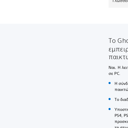
Γλώσσες
Το Gho
εμπει
παικτ
Ναι. Η λε
σε PC.
Η σύνδ
παικτώ
Το δια
Υποστη
PS4, P
προσκα
τη στι