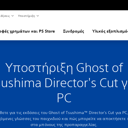
ιδήσεις
Υποστήριξη
οφές χρημάτων και PS Store
Συνδρομές
Υλικός εξοπλισμό
Υποστήριξη Ghost of
ushima Director's Cut 
PC
ετε για τις εκδόσεις του Ghost of Tsushima™ Director's Cut για PC,
όμενες γλώσσες του παιχνιδιού και πώς μπορείτε να αποκτήσετ
στα μπόνους της προπαραγγελίας.