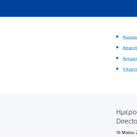
Ημερομ
Απαιτή
Αντιμ
Υποστ
Ημερο
Direct
16 Μαΐου 