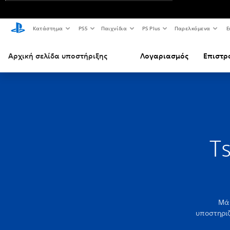
Κατάστημα
PS5
Παιχνίδια
PS Plus
Παρελκόμενα
Ε
Αρχική σελίδα υποστήριξης
Λογαριασμός
Επιστρ
Ts
Μάθ
υποστηριζ