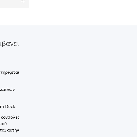
μβάνει
τηρίζεται
λλαπλών
am Deck.
 κονσόλες
διού
ται αυτήν