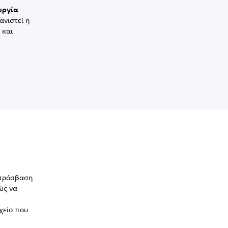
υργία
νιστεί η
 και
 πρόσβαση
ώς να
χείο που