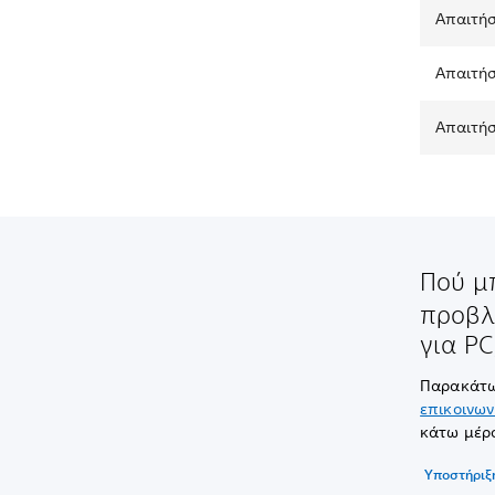
Απαιτήσ
Απαιτήσ
Απαιτήσ
Πού μ
προβλη
για PC
Παρακάτω 
επικοινων
κάτω μέρο
Υποστήριξ