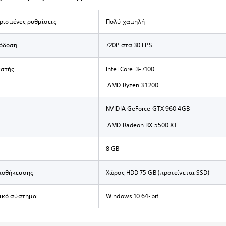
ισμένες ρυθμίσεις
Πολύ χαμηλή
όδοση
720P στα 30 FPS
αστής
Intel Core i3-7100
AMD Ryzen 3 1200
NVIDIA GeForce GTX 960 4GB
AMD Radeon RX 5500 XT
8 GB
ποθήκευσης
Χώρος HDD 75 GB (προτείνεται SSD)
γικό σύστημα
Windows 10 64-bit