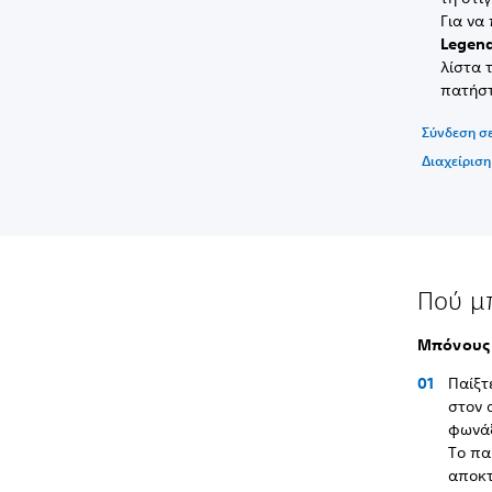
Για να
Legen
λίστα 
πατήσ
Σύνδεση σ
Διαχείριση
Πού μ
Μπόνους
Παίξτ
στον 
φωνάξ
Το πα
αποκ