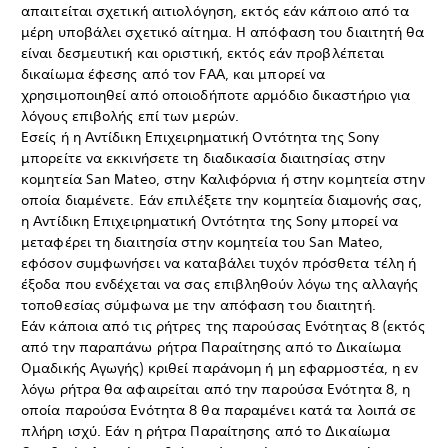
απαιτείται σχετική αιτιολόγηση, εκτός εάν κάποιο από τα
μέρη υποβάλει σχετικό αίτημα. Η απόφαση του διαιτητή θα
είναι δεσμευτική και οριστική, εκτός εάν προβλέπεται
δικαίωμα έφεσης από τον FAA, και μπορεί να
χρησιμοποιηθεί από οποιοδήποτε αρμόδιο δικαστήριο για
λόγους επιβολής επί των μερών.
Εσείς ή η Αντίδικη Επιχειρηματική Οντότητα της Sony
μπορείτε να εκκινήσετε τη διαδικασία διαιτησίας στην
κομητεία San Mateo, στην Καλιφόρνια ή στην κομητεία στην
οποία διαμένετε. Εάν επιλέξετε την κομητεία διαμονής σας,
η Αντίδικη Επιχειρηματική Οντότητα της Sony μπορεί να
μεταφέρει τη διαιτησία στην κομητεία του San Mateo,
εφόσον συμφωνήσει να καταβάλει τυχόν πρόσθετα τέλη ή
έξοδα που ενδέχεται να σας επιβληθούν λόγω της αλλαγής
τοποθεσίας σύμφωνα με την απόφαση του διαιτητή.
Εάν κάποια από τις ρήτρες της παρούσας Ενότητας 8 (εκτός
από την παραπάνω ρήτρα Παραίτησης από το Δικαίωμα
Ομαδικής Αγωγής) κριθεί παράνομη ή μη εφαρμοστέα, η εν
λόγω ρήτρα θα αφαιρείται από την παρούσα Ενότητα 8, η
οποία παρούσα Ενότητα 8 θα παραμένει κατά τα λοιπά σε
πλήρη ισχύ. Εάν η ρήτρα Παραίτησης από το Δικαίωμα