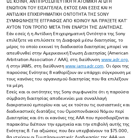
ΩΣ ΚΟΙΝΗ, ΑΝΤΙΠΡΟΣΩΠΕΥΤΙΚΗ Ή ΑΤΟΜΙΚΗ ΑΓΩΓΗ
ΕΝΩΠΙΟΝ ΤΟΥ ΕΙΣΑΓΓΕΛΕΑ, ΕΚΤΟΣ ΕΑΝ ΕΣΕΙΣ ΚΑΙ Η
ΑΝΤΙΔΙΚΗ ΕΠΙΧΕΙΡΗΜΑΤΙΚΗ ΟΝΤΟΤΗΤΑ ΤΗΣ SONY
ΣΥΜΦΩΝΗΣΕΤΕ ΕΓΓΡΑΦΩΣ ΑΠΟ ΚΟΙΝΟΥ ΝΑ ΠΡΑΞΕΤΕ ΚΑΤ'
ΑΥΤΟΝ ΤΟΝ ΤΡΟΠΟ ΜΕΤΑ ΤΗΝ ΕΝΑΡΞΗ ΤΗΣ ΔΙΑΙΤΗΣΙΑΣ.
Εάν εσείς ή η Αντίδικη Επιχειρηματική Οντότητα της Sony
επιλέξετε να επιλύσετε τη Διαφορά μέσω διαιτησίας, το
μέρος το οποίο εκκινεί τη διαδικασία διαιτησίας μπορεί να
απευθυνθεί στην Αμερικανική Ένωση Διαιτησίας (American
Arbitration Association / AAA), στη διεύθυνση
www.adr.org
,
ή στην JAMS, στη διεύθυνση
www.jamsadr.com
. Οι όροι της
παρούσας Ενότητας 8 καθορίζουν αν υπάρχει σύγκρουση με
τους κανόνες του οργανισμού διαιτησίας που θα επιλέξουν
τα μέρη.
Εσείς και οι οντότητες της Sony συμφωνείτε ότι η παρούσα
σύμβαση διαιτησίας αποδεικνύει μια συναλλαγή
διακρατικού εμπορίου και ως εκ τούτου τις ουσιαστικές και
διαδικαστικές διατάξεις του Ομοσπονδιακού Νόμου περί
Διαιτησίας και ότι οι κανόνες της AAA που προσδιορίζονται
παρακάτω διέπουν την ερμηνεία και την επιβολή αυτής της
Ενότητας 8. Για αξιώσεις που δεν υπερβαίνουν τα $75.000,
θα ισχύουν οι Συμπληρωματικές Διαδικασίες της ΑΑΑ για