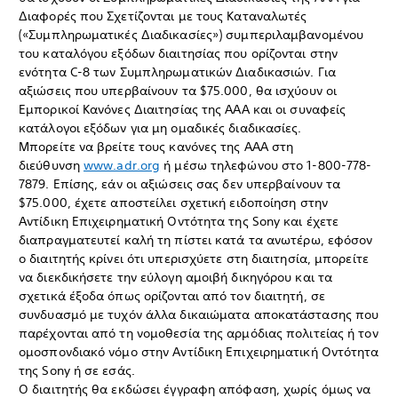
Διαφορές που Σχετίζονται με τους Καταναλωτές
(«Συμπληρωματικές Διαδικασίες») συμπεριλαμβανομένου
του καταλόγου εξόδων διαιτησίας που ορίζονται στην
ενότητα C-8 των Συμπληρωματικών Διαδικασιών. Για
αξιώσεις που υπερβαίνουν τα $75.000, θα ισχύουν οι
Εμπορικοί Κανόνες Διαιτησίας της ΑΑΑ και οι συναφείς
κατάλογοι εξόδων για μη ομαδικές διαδικασίες.
Μπορείτε να βρείτε τους κανόνες της AAA στη
διεύθυνση
www.adr.org
ή μέσω τηλεφώνου στο 1-800-778-
7879. Επίσης, εάν οι αξιώσεις σας δεν υπερβαίνουν τα
$75.000, έχετε αποστείλει σχετική ειδοποίηση στην
Αντίδικη Επιχειρηματική Οντότητα της Sony και έχετε
διαπραγματευτεί καλή τη πίστει κατά τα ανωτέρω, εφόσον
ο διαιτητής κρίνει ότι υπερισχύετε στη διαιτησία, μπορείτε
να διεκδικήσετε την εύλογη αμοιβή δικηγόρου και τα
σχετικά έξοδα όπως ορίζονται από τον διαιτητή, σε
συνδυασμό με τυχόν άλλα δικαιώματα αποκατάστασης που
παρέχονται από τη νομοθεσία της αρμόδιας πολιτείας ή τον
ομοσπονδιακό νόμο στην Αντίδικη Επιχειρηματική Οντότητα
της Sony ή σε εσάς.
Ο διαιτητής θα εκδώσει έγγραφη απόφαση, χωρίς όμως να