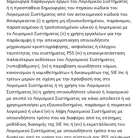
δημιουργία παράγωγων έργων του Λογισμικού Συστήματος
ή η προσπάθεια δημιουργίας του πηγαίου κώδικα του
Λογισμικού Συστήματος από τον αντικειμενικό κώδικά του.
Απαγορεύεται (i) η χρήση μη εξουσιοδοτημένου, παράνομου,
παραποιημένου ή τροποποιημένου υλικού ή λογισμικού με
το Λογισμικό Συστήματος (ii) η χρήση εργαλείων για την
παράκαμψη ή την απενεργοποίηση οποιουδήποτε
μηχανισμού κρυπτογράφησης, ασφαλείας ή ελέγχου
ταυτότητας του συστήματος PS5 (iii) η επανεγκατάσταση
παλαιότερων εκδόσεων του Λογισμικού Συστήματος
(«υποβάθμιση»), (iv) η παραβίαση οιωνδήποτε νόμων,
κανονισμών ή νομοθετημάτων ή δικαιωμάτων της SIE Inc ή
τρίτων μερών σε σχέση με την πρόσβασή σας στο
Λογισμικό Συστήματος ή τη χρήση του Λογισμικού
Συστήματος (v) η χρήση οποιουδήποτε υλικού ή λογισμικού
με σκοπό το Λογισμικό Συστήματος να κάνει αποδεκτό ή να
χρησιμοποιήσει μη εξουσιοδοτημένο, παράνομο ή πειρατικό
λογισμικό ή υλικό (vi) η λήψη Λογισμικού Συστήματος με
οποιονδήποτε τρόπο που να διαφέρει από τις επίσημες
μεθόδους διανομής της SIE Inc ή (vii) η εκμετάλλευση του
Λογισμικού Συστήματος με οποιονδήποτε τρόπο που να
διαφέρει από τη χρήση του στο σύστημά σας PS5 σύμφωνα