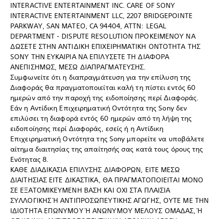
INTERACTIVE ENTERTAINMENT INC. CARE OF SONY
INTERACTIVE ENTERTAINMENT LLC, 2207 BRIDGEPOINTE
PARKWAY, SAN MATEO, CA 94404, ATTN: LEGAL
DEPARTMENT - DISPUTE RESOLUTION ΠΡΟΚΕΙΜΕΝΟΥ ΝΑ
ΔΩΣΕΤΕ ΣΤΗΝ ΑΝΤΙΔΙΚΗ ΕΠΙΧΕΙΡΗΜΑΤΙΚΗ ΟΝΤΟΤΗΤΑ ΤΗΣ
SONY ΤΗΝ ΕΥΚΑΙΡΙΑ ΝΑ ΕΠΙΛΥΣΕΤΕ ΤΗ ΔΙΑΦΟΡΑ
ΑΝΕΠΙΣΗΜΩΣ, ΜΕΣΩ ΔΙΑΠΡΑΓΜΑΤΕΥΣΗΣ.
Συμφωνείτε ότι η διαπραγμάτευση για την επίλυση της
Διαφοράς θα πραγματοποιείται καλή τη πίστει εντός 60
ημερών από την παροχή της ειδοποίησης περί Διαφοράς.
Εάν η Αντίδικη Επιχειρηματική Οντότητα της Sony δεν
επιλύσει τη διαφορά εντός 60 ημερών από τη λήψη της
ειδοποίησης περί Διαφοράς, εσείς ή η Αντίδικη
Επιχειρηματική Οντότητα της Sony μπορείτε να υποβάλετε
αίτημα διαιτησίας της απαίτησής σας κατά τους όρους της
Ενότητας 8.
ΚΑΘΕ ΔΙΑΔΙΚΑΣΙΑ ΕΠΙΛΥΣΗΣ ΔΙΑΦΟΡΩΝ, ΕΙΤΕ ΜΕΣΩ
ΔΙΑΙΤΗΣΙΑΣ ΕΙΤΕ ΔΙΚΑΣΤΙΚΑ, ΘΑ ΠΡΑΓΜΑΤΟΠΟΙΕΙΤΑΙ MONO
ΣΕ ΕΞΑΤΟΜΙΚΕΥΜΕΝΗ ΒΑΣΗ ΚΑΙ ΟΧΙ ΣΤΑ ΠΛΑΙΣΙΑ
ΣΥΛΛΟΓΙΚΗΣ Ή ΑΝΤΙΠΡΟΣΩΠΕΥΤΙΚΗΣ ΑΓΩΓΗΣ, ΟΥΤΕ ΜΕ ΤΗΝ
ΙΔΙΟΤΗΤΑ ΕΠΩΝΥΜΟΥ Ή ΑΝΩΝΥΜΟΥ ΜΕΛΟΥΣ ΟΜΑΔΑΣ, Ή