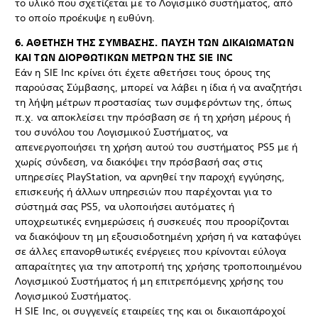
το υλικό που σχετίζεται με το Λογισμικό συστήματος, από
το οποίο προέκυψε η ευθύνη.
6. ΑΘΕΤΗΣΗ ΤΗΣ ΣΥΜΒΑΣΗΣ. ΠΑΥΣH ΤΩΝ ΔΙΚΑΙΩΜΑΤΩΝ
ΚΑΙ ΤΩΝ ΔΙΟΡΘΩΤΙΚΩΝ ΜΕΤΡΩΝ ΤΗΣ SIE INC
Εάν η SIE Inc κρίνει ότι έχετε αθετήσει τους όρους της
παρούσας Σύμβασης, μπορεί να λάβει η ίδια ή να αναζητήσι
τη λήψη μέτρων προστασίας των συμφερόντων της, όπως
π.χ. να αποκλείσει την πρόσβαση σε ή τη χρήση μέρους ή
του συνόλου του Λογισμικού Συστήματος, να
απενεργοποιήσει τη χρήση αυτού του συστήματος PS5 με ή
χωρίς σύνδεση, να διακόψει την πρόσβασή σας στις
υπηρεσίες PlayStation, να αρνηθεί την παροχή εγγύησης,
επισκευής ή άλλων υπηρεσιών που παρέχονται για το
σύστημά σας PS5, να υλοποιήσει αυτόματες ή
υποχρεωτικές ενημερώσεις ή συσκευές που προορίζονται
να διακόψουν τη μη εξουσιοδοτημένη χρήση ή να καταφύγει
σε άλλες επανορθωτικές ενέργειες που κρίνονται εύλογα
απαραίτητες για την αποτροπή της χρήσης τροποποιημένου
Λογισμικού Συστήματος ή μη επιτρεπόμενης χρήσης του
Λογισμικού Συστήματος.
Η SIE Inc, οι συγγενείς εταιρείες της και οι δικαιοπάροχοί