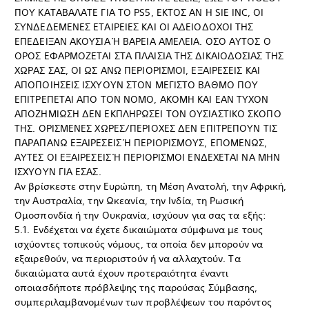
ΠΟΥ ΚΑΤΑΒΑΛΑΤΕ ΓΙΑ ΤΟ PS5, ΕΚΤΟΣ ΑΝ Η SIE INC, ΟΙ
ΣΥΝΔΕΔΕΜΕΝΕΣ ΕΤΑΙΡΕΙΕΣ ΚΑΙ ΟΙ ΑΔΕΙΟΔΟΧΟΙ ΤΗΣ
ΕΠΕΔΕΙΞΑΝ ΑΚΟΥΣΙΑ Ή ΒΑΡΕΙA ΑΜΕΛΕΙΑ. ΟΣΟ ΑΥΤΟΣ Ο
ΟΡΟΣ ΕΦΑΡΜΟΖΕΤΑΙ ΣΤΑ ΠΛΑΙΣΙΑ ΤΗΣ ΔΙΚΑΙΟΔΟΣΙΑΣ ΤΗΣ
ΧΩΡΑΣ ΣΑΣ, ΟΙ ΩΣ ΑΝΩ ΠΕΡΙΟΡΙΣΜΟΙ, ΕΞΑΙΡΕΣΕΙΣ ΚΑΙ
ΑΠΟΠΟΙΗΣΕΙΣ ΙΣΧΥΟΥΝ ΣΤΟΝ ΜΕΓΙΣΤΟ ΒΑΘΜΟ ΠΟΥ
ΕΠΙΤΡΕΠΕΤΑΙ ΑΠΟ ΤΟΝ ΝΟΜΟ, ΑΚΟΜΗ ΚΑΙ ΕΑΝ ΤΥΧΟΝ
ΑΠΟΖΗΜΙΩΣΗ ΔΕΝ ΕΚΠΛΗΡΩΣΕΙ ΤΟΝ ΟΥΣΙΑΣΤΙΚΟ ΣΚΟΠΟ
ΤΗΣ. ΟΡΙΣΜΕΝΕΣ ΧΩΡΕΣ/ΠΕΡΙΟΧΕΣ ΔΕΝ ΕΠΙΤΡΕΠΟΥΝ ΤΙΣ
ΠΑΡΑΠΑΝΩ ΕΞΑΙΡΕΣΕΙΣ Ή ΠΕΡΙΟΡΙΣΜΟΥΣ, ΕΠΟΜΕΝΩΣ,
ΑΥΤΕΣ ΟΙ ΕΞΑΙΡΕΣΕΙΣ Ή ΠΕΡΙΟΡΙΣΜΟΙ ΕΝΔΕΧΕΤΑΙ ΝΑ ΜΗΝ
ΙΣΧΥΟΥΝ ΓΙΑ ΕΣΑΣ.
Αν βρίσκεστε στην Ευρώπη, τη Μέση Ανατολή, την Αφρική,
την Αυστραλία, την Ωκεανία, την Ινδία, τη Ρωσική
Ομοσπονδία ή την Ουκρανία, ισχύουν για σας τα εξής:
5.1. Ενδέχεται να έχετε δικαιώματα σύμφωνα με τους
ισχύοντες τοπικούς νόμους, τα οποία δεν μπορούν να
εξαιρεθούν, να περιοριστούν ή να αλλαχτούν. Τα
δικαιώματα αυτά έχουν προτεραιότητα έναντι
οποιασδήποτε πρόβλεψης της παρούσας Σύμβασης,
συμπεριλαμβανομένων των προβλέψεων του παρόντος