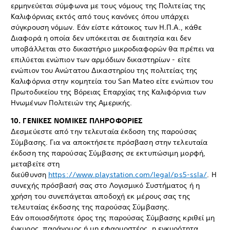
ερμηνεύεται σύμφωνα με τους νόμους της Πολιτείας της
Καλιφόρνιας εκτός από τους κανόνες όπου υπάρχει
σύγκρουση νόμων. Εάν είστε κάτοικος των Η.Π.Α., κάθε
Διαφορά η οποία δεν υπόκειται σε διαιτησία και δεν
υποβάλλεται στο δικαστήριο μικροδιαφορών θα πρέπει να
επιλύεται ενώπιον των αρμόδιων δικαστηρίων - είτε
ενώπιον του Ανώτατου Δικαστηρίου της πολιτείας της
Καλιφόρνια στην κομητεία του San Mateo είτε ενώπιον του
Πρωτοδικείου της Βόρειας Επαρχίας της Καλιφόρνια των
Ηνωμένων Πολιτειών της Αμερικής.
10. ΓΕΝΙΚΕΣ ΝΟΜΙΚΕΣ ΠΛΗΡΟΦΟΡΙΕΣ
Δεσμεύεστε από την τελευταία έκδοση της παρούσας
Σύμβασης. Για να αποκτήσετε πρόσβαση στην τελευταία
έκδοση της παρούσας Σύμβασης σε εκτυπώσιμη μορφή,
μεταβείτε στη
διεύθυνση
https://www.playstation.com/legal/ps5-ssla/
. Η
συνεχής πρόσβασή σας στο Λογισμικό Συστήματος ή η
χρήση του συνεπάγεται αποδοχή εκ μέρους σας της
τελευταίας έκδοσης της παρούσας Σύμβασης.
Εάν οποιοσδήποτε όρος της παρούσας Σύμβασης κριθεί μη
έγκυρος, παράνομος ή μη εφαρμοστέος, η εγκυρότητα,