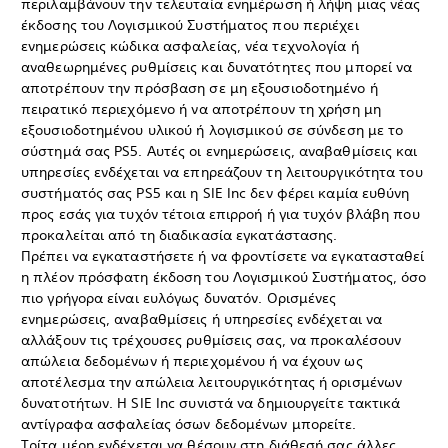
περιλαμβάνουν την τελευταία ενημέρωση ή λήψη μιας νέας
έκδοσης του Λογισμικού Συστήματος που περιέχει
ενημερώσεις κώδικα ασφαλείας, νέα τεχνολογία ή
αναθεωρημένες ρυθμίσεις και δυνατότητες που μπορεί να
αποτρέπουν την πρόσβαση σε μη εξουσιοδοτημένο ή
πειρατικό περιεχόμενο ή να αποτρέπουν τη χρήση μη
εξουσιοδοτημένου υλικού ή λογισμικού σε σύνδεση με το
σύστημά σας PS5. Αυτές οι ενημερώσεις, αναβαθμίσεις και
υπηρεσίες ενδέχεται να επηρεάζουν τη λειτουργικότητα του
συστήματός σας PS5 και η SIE Inc δεν φέρει καμία ευθύνη
προς εσάς για τυχόν τέτοια επιρροή ή για τυχόν βλάβη που
προκαλείται από τη διαδικασία εγκατάστασης.
Πρέπει να εγκαταστήσετε ή να φροντίσετε να εγκατασταθεί
η πλέον πρόσφατη έκδοση του Λογισμικού Συστήματος, όσο
πιο γρήγορα είναι ευλόγως δυνατόν. Ορισμένες
ενημερώσεις, αναβαθμίσεις ή υπηρεσίες ενδέχεται να
αλλάξουν τις τρέχουσες ρυθμίσεις σας, να προκαλέσουν
απώλεια δεδομένων ή περιεχομένου ή να έχουν ως
αποτέλεσμα την απώλεια λειτουργικότητας ή ορισμένων
δυνατοτήτων. Η SIE Inc συνιστά να δημιουργείτε τακτικά
αντίγραφα ασφαλείας όσων δεδομένων μπορείτε.
Τρίτα μέρη ενδέχεται να θέσουν στη διάθεσή σας άλλες