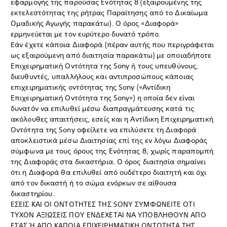
εφαρμογής της παρούσας Ενότητας 8 (εξαιρουμένης της
εκτελεστότητας της ρήτρας Παραίτησης από το Δικαίωμα
Ομαδικής Αγωγής παρακάτω). Ο όρος «Διαφορά»
ερμηνεύεται με τον ευρύτερο δυνατό τρόπο.
Εάν έχετε κάποια Διαφορά (πέραν αυτής που περιγράφεται
ως εξαιρούμενη από διαιτησία παρακάτω) με οποιαδήποτε
Επιχειρηματική Οντότητα της Sony ή τους υπευθύνους,
διευθυντές, υπαλλήλους και αντιπροσώπους κάποιας
επιχειρηματικής οντότητας της Sony («Αντίδικη
Επιχειρηματική Οντότητα της Sony») η οποία δεν είναι
δυνατόν να επιλυθεί μέσω διαπραγμάτευσης κατά τις
ακόλουθες απαιτήσεις, εσείς και η Αντίδικη Επιχειρηματική
Οντότητα της Sony οφείλετε να επιλύσετε τη Διαφορά
αποκλειστικά μέσω Διαιτησίας επί της εν λόγω Διαφοράς
σύμφωνα με τους όρους της Ενότητας 8, χωρίς παραπομπή
της Διαφοράς στα δικαστήρια. Ο όρος διαιτησία σημαίνει
ότι η Διαφορά θα επιλυθεί από ουδέτερο διαιτητή και όχι
από τον δικαστή ή το σώμα ενόρκων σε αίθουσα
δικαστηρίου.
ΕΣΕΙΣ ΚΑΙ ΟΙ ΟΝΤΟΤΗΤΕΣ ΤΗΣ SONY ΣΥΜΦΩΝΕΙΤΕ ΟΤΙ
ΤΥΧΟΝ ΑΞΙΩΣΕΙΣ ΠΟΥ ΕΝΔΕΧΕΤΑΙ ΝΑ ΥΠΟΒΛΗΘΟΥΝ ΑΠΟ
ΕΣΑΣ Ή ΑΠΟ ΚΑΠΟΙΑ ΕΠΙΧΕΙΡΗΜΑΤΙΚΗ ΟΝΤΟΤΗΤΑ ΤΗΣ