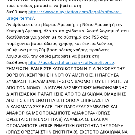
τους οποίους μπορείτε να βρείτε στη
διεύθυνση
https://www.playstation.com/legal/software-
usage-terms/
.
Αν βρίσκεστε στη Βόρειο Αμερική, τη Νότιο Αμερική ή την
Κεντρική Αμερική, όλα τα παιχνίδια και λοιπό λογισμικό που
διατίθενται για χρήση με το σύστημά σας PS5 σάς
παρέχονται βάσει άδειας χρήσης και δεν πωλούνται,
σύμφωνα με τη Σύμβαση άδειας χρήσης προϊόντος
λογισμικού, την οποία μπορείτε να βρείτε στη
διεύθυνση
http://us.playstation.com/softwarelicense
.
ΣΗΜΕΙΩΣΗ: ΕΑΝ ΕΙΣΤΕ ΚΑΤΟΙΚΟΣ ΤΩΝ Η.Π.Α. Ή ΧΩΡΑΣ ΤΗΣ
ΒΟΡΕΙΟΥ, ΚΕΝΤΡΙΚΗΣ Ή ΝΟΤΙΟΥ ΑΜΕΡΙΚΗΣ, Η ΠΑΡΟΥΣΑ
ΣΥΜΒΑΣΗ ΠΕΡΙΛΑΜΒΑΝΕΙ - ΣΤΟN ΒΑΘΜΟ ΠΟΥ ΕΠΙΤΡΕΠΕΤΑΙ
ΑΠΟ ΤΟN ΝΟΜΟ - ΔΙΑΤΑΞΗ ΔΕΣΜΕΥΤΙΚΗΣ ΜΕΜΟΝΩΜΕΝΗΣ
ΔΙΑΙΤΗΣΙΑΣ ΚΑΙ ΠΑΡΑΙΤΗΣΗΣ ΑΠΟ ΤΟ ΔΙΚΑΙΩΜΑ ΟΜΑΔΙΚΗΣ
ΑΓΩΓΗΣ ΣΤΗΝ ΕΝΟΤΗΤΑ 8, Η ΟΠΟΙΑ ΕΠΗΡΕΑΖΕΙ ΤΑ
ΔΙΚΑΙΩΜΑΤΑ ΣΑΣ ΒΑΣΕΙ ΤΗΣ ΠΑΡΟΥΣΑΣ ΣΥΜΒΑΣΗΣ ΚΑΙ
ΑΝΑΦΟΡΙΚΑ ΜΕ ΟΠΟΙΑΔΗΠΟΤΕ «ΔΙΑΦΟΡΑ» (ΟΠΩΣ
ΟΡΙΖΕΤΑΙ ΣΤΗΝ ΕΝΟΤΗΤΑ 8) ΑΝΑΜΕΣΑ ΣΕ ΕΣΑΣ ΚΑΙ
ΟΠΟΙΑΔΗΠΟΤΕ «ΕΠΙΧΕΙΡΗΜΑΤΙΚΗ ΟΝΤΟΤΗΤΑ ΤΗΣ SONY»
(ΟΠΩΣ ΟΡΙΖΕΤΑΙ ΣΤΗΝ ΕΝΟΤΗΤΑ 8). ΕΧΕΤΕ ΤΟ ΔΙΚΑΙΩΜΑ ΝΑ