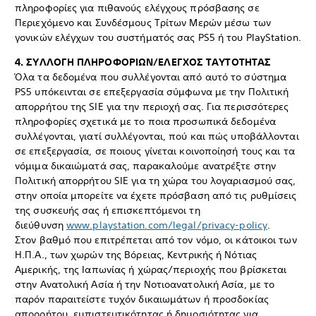
πληροφορίες για πιθανούς ελέγχους πρόσβασης σε
Περιεχόμενο και Συνδέσμους Τρίτων Μερών μέσω των
γονικών ελέγχων του συστήματός σας PS5 ή του PlayStation.
4. ΣΥΛΛΟΓΗ ΠΛΗΡΟΦΟΡΙΩΝ/ΕΛΕΓΧΟΣ ΤΑΥΤΟΤΗΤΑΣ
Όλα τα δεδομένα που συλλέγονται από αυτό το σύστημα
PS5 υπόκεινται σε επεξεργασία σύμφωνα με την Πολιτική
απορρήτου της SIE για την περιοχή σας. Για περισσότερες
πληροφορίες σχετικά με το ποια προσωπικά δεδομένα
συλλέγονται, γιατί συλλέγονται, πού και πώς υποβάλλονται
σε επεξεργασία, σε ποιους γίνεται κοινοποίησή τους και τα
νόμιμα δικαιώματά σας, παρακαλούμε ανατρέξτε στην
Πολιτική απορρήτου SIE για τη χώρα του λογαριασμού σας,
στην οποία μπορείτε να έχετε πρόσβαση από τις ρυθμίσεις
της συσκευής σας ή επισκεπτόμενοι τη
διεύθυνση
www.playstation.com/legal/privacy-policy
.
Στον βαθμό που επιτρέπεται από τον νόμο, οι κάτοικοι των
Η.Π.Α., των χωρών της Βόρειας, Κεντρικής ή Νότιας
Αμερικής, της Ιαπωνίας ή χώρας/περιοχής που βρίσκεται
στην Ανατολική Ασία ή την Νοτιοανατολική Ασία, με το
παρόν παραιτείστε τυχόν δικαιωμάτων ή προσδοκίας
απορρήτου, εμπιστευτικότητας ή δημοσιότητας για