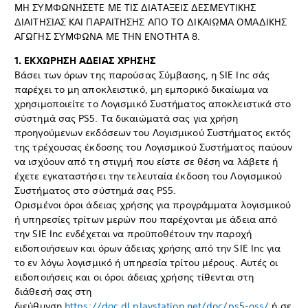
ΜΗ ΣΥΜΦΩΝΗΣΕΤΕ ΜΕ ΤΙΣ ΔΙΑΤΑΞΕΙΣ ΔΕΣΜΕΥΤΙΚΗΣ
ΔΙΑΙΤΗΣΙΑΣ ΚΑΙ ΠΑΡΑΙΤΗΣΗΣ ΑΠΟ ΤΟ ΔΙΚΑΙΩΜΑ ΟΜΑΔΙΚΗΣ
ΑΓΩΓΗΣ ΣΥΜΦΩΝΑ ΜΕ ΤΗΝ ΕΝΟΤΗΤΑ 8.
1. ΕΚΧΩΡΗΣΗ ΑΔΕΙΑΣ ΧΡΗΣΗΣ
Βάσει των όρων της παρούσας Σύμβασης, η SIE Inc σάς
παρέχει το μη αποκλειστικό, μη εμπορικό δικαίωμα να
χρησιμοποιείτε το Λογισμικό Συστήματος αποκλειστικά στο
σύστημά σας PS5. Τα δικαιώματά σας για χρήση
προηγούμενων εκδόσεων του Λογισμικού Συστήματος εκτός
της τρέχουσας έκδοσης του Λογισμικού Συστήματος παύουν
να ισχύουν από τη στιγμή που είστε σε θέση να λάβετε ή
έχετε εγκαταστήσει την τελευταία έκδοση του Λογισμικού
Συστήματος στο σύστημά σας PS5.
Ορισμένοι όροι άδειας χρήσης για προγράμματα λογισμικού
ή υπηρεσίες τρίτων μερών που παρέχονται με άδεια από
την SIE Inc ενδέχεται να προϋποθέτουν την παροχή
ειδοποιήσεων και όρων άδειας χρήσης από την SIE Inc για
το εν λόγω λογισμικό ή υπηρεσία τρίτου μέρους. Αυτές οι
ειδοποιήσεις και οι όροι άδειας χρήσης τίθενται στη
διάθεσή σας στη
διεύθυνση
https://doc.dl.playstation.net/doc/ps5-oss/
ή σε