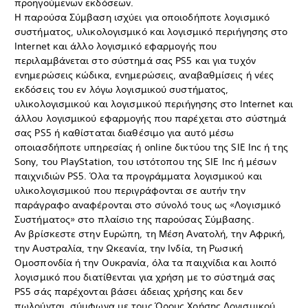
προηγούμενων εκδόσεων.
Η παρούσα Σύμβαση ισχύει για οποιοδήποτε λογισμικό
συστήματος, υλικολογισμικό και λογισμικό περιήγησης στο
Internet και άλλο λογισμικό εφαρμογής που
περιλαμβάνεται στο σύστημά σας PS5 και για τυχόν
ενημερώσεις κώδικα, ενημερώσεις, αναβαθμίσεις ή νέες
εκδόσεις του εν λόγω λογισμικού συστήματος,
υλικολογισμικού και λογισμικού περιήγησης στο Internet και
άλλου λογισμικού εφαρμογής που παρέχεται στο σύστημά
σας PS5 ή καθίσταται διαθέσιμο για αυτό μέσω
οποιασδήποτε υπηρεσίας ή online δικτύου της SIE Inc ή της
Sony, του PlayStation, του ιστότοπου της SIE Inc ή μέσων
παιχνιδιών PS5. Όλα τα προγράμματα λογισμικού και
υλικολογισμικού που περιγράφονται σε αυτήν την
παράγραφο αναφέρονται στο σύνολό τους ως «Λογισμικό
Συστήματος» στο πλαίσιο της παρούσας Σύμβασης.
Αν βρίσκεστε στην Ευρώπη, τη Μέση Ανατολή, την Αφρική,
την Αυστραλία, την Ωκεανία, την Ινδία, τη Ρωσική
Ομοσπονδία ή την Ουκρανία, όλα τα παιχνίδια και λοιπό
λογισμικό που διατίθενται για χρήση με το σύστημά σας
PS5 σάς παρέχονται βάσει άδειας χρήσης και δεν
πωλούνται, σύμφωνα με τους Όρους Χρήσης Λογισμικού,