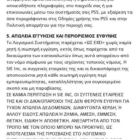
οποιεσδήποτε πληροφορίες στο παιχνίδι σας ή για
επικοινωνίες μέσω του συστήματός σας PS5, με εξαίρεση τα
όσα περιγράφονται στις Οδηγίες χρήσης του PS5 και στην
Πολιτική απορρήτου για την περιοχή σας.
5. ΑΠΩΛΕΙΑ ΕΓΓΥΗΣΗΣ ΚΑΙ ΠΕΡΙΟΡΙΣΜΟΣ ΕΥΘΥΝΗΣ
Το Λογισμικό Συστήματος παρέχεται «ΩΣ ΕΧΕΙ» χωρίς καμία
ρητή ή σιωπηρή εγγύηση, εκτός όπως παρέχεται από τα
δικαιώματα των καταναλωτών όπως αυτά απορρέουν από
τον νόμο σύμφωνα με τους ισχύοντες τοπικούς νόμους. Η
SIE Inc, οι συγγενείς εταιρείες της και οι δικαιοπάροχοί της
αποποιούνται ρητά κάθε σιωπηρή εγγύηση περί
εμπορευσιμότητας, καταλληλότητας για συγκεκριμένο
σκοπό και μη παραβίασης.
ΣΕ ΚΑΜΙΑ ΠΕΡΙΠΤΩΣΗ Η SIE INC, ΟΙ ΣΥΓΓΕΝΕΙΣ ΕΤΑΙΡΕΙΕΣ
ΤΗΣ ΚΑΙ ΟΙ ΔΙΚΑΙΟΠΑΡΟΧΟΙ ΤΗΣ ΔΕΝ ΦΕΡΟΥΝ ΕΥΘΥΝΗ ΓΙΑ
ΤΥΧΟΝ ΑΠΩΛΕΙΑ ΔΕΔΟΜΕΝΩΝ, ΔΙΑΦΥΓΟΝΤΑ ΚΕΡΔΗ, Ή
ΑΛΛΟΥ ΕΙΔΟΥΣ ΑΠΩΛΕΙΑ Ή ΖΗΜΙΑ, ΑΜΕΣΗ, ΕΜΜΕΣΗ,
ΘΕΤΙΚΗ, ΕΙΔΙΚΗ Ή ΑΠΟΘΕΤΙΚΗ, ΑΝΕΞΑΡΤΗΤΑ ΑΠΟ ΤΟΝ
ΤΡΟΠΟ ΜΕ ΤΟΝ ΟΠΟΙΟ ΜΠΟΡΕΙ ΝΑ ΠΡΟΚΥΨΕΙ, ΩΣ
ΑΠΟΤΕΛΕΣΜΑ ΤΗΣ ΠΡΟΣΒΑΣΗΣ ΣΤΟ ΛΟΓΙΣΜΙΚΟ