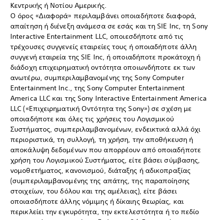
Κεντρικής ή Νοτίου Αμερικής.
Ο όρος «Διαφορά» περιλαμβάνει οποιαδήποτε διαφορά,
απαίτηση ή διένεξη ανάμεσα σε εσάς και τη SIE Inc, τη Sony
Interactive Entertainment LLC, οποιεσδήποτε από τις
τρέχουσες συγγενείς εταιρείες τους ή οποιαδήποτε άλλη
συγγενή εταιρεία της SIE Inc, ή οποιαδήποτε προκάτοχη ή
διάδοχη επιχειρηματική οντότητα οποιωνδήποτε εκ των
ανωτέρω, συμπεριλαμβανομένης της Sony Computer
Entertainment Inc., της Sony Computer Entertainment
America LLC και της Sony Interactive Entertainment America
LLC («Επιχειρηματική Οντότητα της Sony») σε σχέση με
οποιαδήποτε και όλες τις χρήσεις του Λογισμικού
Συστήματος, συμπεριλαμβανομένων, ενδεικτικά αλλά όχι
περιοριστικά, τη συλλογή, τη χρήση, την αποθήκευση ή
αποκάλυψη δεδομένων που απορρέουν από οποιαδήποτε
χρήση του Λογισμικού Συστήματος, είτε βάσει σύμβασης,
νομοθετήματος, κανονισμού, διάταξης ή αδικοπραξίας
(συμπεριλαμβανομένης της απάτης, της παραποίησης
στοιχείων, του δόλου και της αμέλειας), είτε βάσει
οποιασδήποτε άλλης νόμιμης ή δίκαιης θεωρίας, και
περικλείει την εγκυρότητα, την εκτελεστότητα ή το πεδίο