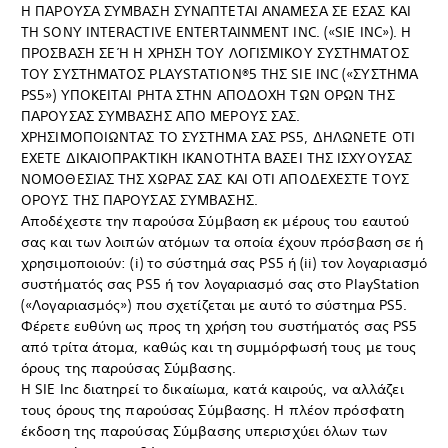
Η ΠΑΡΟΥΣΑ ΣΥΜΒΑΣΗ ΣΥΝΑΠΤΕΤΑΙ ΑΝΑΜΕΣΑ ΣΕ ΕΣΑΣ ΚΑΙ
ΤΗ SONY INTERACTIVE ENTERTAINMENT INC. («SIE INC»). Η
ΠΡΟΣΒΑΣΗ ΣΕ Ή Η ΧΡΗΣΗ ΤΟΥ ΛΟΓΙΣΜΙΚΟΥ ΣΥΣΤΗΜΑΤΟΣ
ΤΟΥ ΣΥΣΤΗΜΑΤΟΣ PLAYSTATION®5 ΤΗΣ SIE INC («ΣΥΣΤΗΜΑ
PS5») ΥΠΟΚΕΙΤΑΙ ΡΗΤΑ ΣΤΗΝ ΑΠΟΔΟΧΗ ΤΩΝ ΟΡΩΝ ΤΗΣ
ΠΑΡΟΥΣΑΣ ΣΥΜΒΑΣΗΣ ΑΠΟ ΜΕΡΟΥΣ ΣΑΣ.
ΧΡΗΣΙΜΟΠΟΙΩΝΤΑΣ ΤΟ ΣΥΣΤΗΜΑ ΣΑΣ PS5, ΔΗΛΩΝΕΤΕ ΟΤΙ
ΕΧΕΤΕ ΔΙΚΑΙΟΠΡΑΚΤΙΚΗ ΙΚΑΝΟΤΗΤΑ ΒΑΣΕΙ ΤΗΣ ΙΣΧΥΟΥΣΑΣ
ΝΟΜΟΘΕΣΙΑΣ ΤΗΣ ΧΩΡΑΣ ΣΑΣ ΚΑΙ ΟΤΙ ΑΠΟΔΕΧΕΣΤΕ ΤΟΥΣ
ΟΡΟΥΣ ΤΗΣ ΠΑΡΟΥΣΑΣ ΣΥΜΒΑΣΗΣ.
Αποδέχεστε την παρούσα Σύμβαση εκ μέρους του εαυτού
σας και των λοιπών ατόμων τα οποία έχουν πρόσβαση σε ή
χρησιμοποιούν: (i) το σύστημά σας PS5 ή (ii) τον λογαριασμό
συστήματός σας PS5 ή τον λογαριασμό σας στο PlayStation
(«Λογαριασμός») που σχετίζεται με αυτό το σύστημα PS5.
Φέρετε ευθύνη ως προς τη χρήση του συστήματός σας PS5
από τρίτα άτομα, καθώς και τη συμμόρφωσή τους με τους
όρους της παρούσας Σύμβασης.
Η SIE Inc διατηρεί το δικαίωμα, κατά καιρούς, να αλλάζει
τους όρους της παρούσας Σύμβασης. Η πλέον πρόσφατη
έκδοση της παρούσας Σύμβασης υπερισχύει όλων των