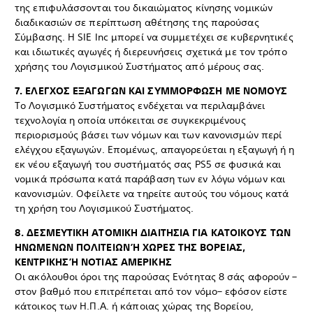
της επιφυλάσσονται του δικαιώματος κίνησης νομικών
διαδικασιών σε περίπτωση αθέτησης της παρούσας
Σύμβασης. Η SIE Inc μπορεί να συμμετέχει σε κυβερνητικές
και ιδιωτικές αγωγές ή διερευνήσεις σχετικά με τον τρόπο
χρήσης του Λογισμικού Συστήματος από μέρους σας.
7. ΕΛΕΓΧΟΣ ΕΞΑΓΩΓΩΝ ΚΑΙ ΣΥΜΜΟΡΦΩΣΗ ΜΕ ΝΟΜΟΥΣ
Το Λογισμικό Συστήματος ενδέχεται να περιλαμβάνει
τεχνολογία η οποία υπόκειται σε συγκεκριμένους
περιορισμούς βάσει των νόμων και των κανονισμών περί
ελέγχου εξαγωγών. Επομένως, απαγορεύεται η εξαγωγή ή η
εκ νέου εξαγωγή του συστήματός σας PS5 σε φυσικά και
νομικά πρόσωπα κατά παράβαση των εν λόγω νόμων και
κανονισμών. Οφείλετε να τηρείτε αυτούς του νόμους κατά
τη χρήση του Λογισμικού Συστήματος.
8. ΔΕΣΜΕΥΤΙΚΗ ΑΤΟΜΙΚΗ ΔΙΑΙΤΗΣΙΑ ΓΙΑ ΚΑΤΟΙΚΟΥΣ ΤΩΝ
ΗΝΩΜΕΝΩΝ ΠΟΛΙΤΕΙΩΝ Ή ΧΩΡΕΣ ΤΗΣ ΒΟΡΕΙΑΣ,
ΚΕΝΤΡΙΚΗΣ Ή ΝΟΤΙΑΣ ΑΜΕΡΙΚΗΣ
Οι ακόλουθοι όροι της παρούσας Ενότητας 8 σάς αφορούν –
στον βαθμό που επιτρέπεται από τον νόμο– εφόσον είστε
κάτοικος των Η.Π.Α. ή κάποιας χώρας της Βορείου,