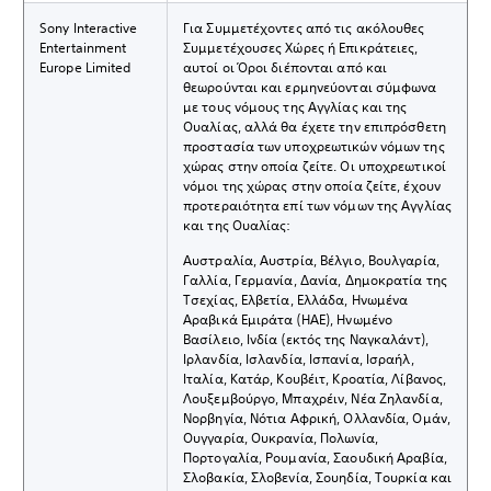
Sony Interactive
Για Συμμετέχοντες από τις ακόλουθες
Entertainment
Συμμετέχουσες Χώρες ή Επικράτειες,
Europe Limited
αυτοί οι Όροι διέπονται από και
θεωρούνται και ερμηνεύονται σύμφωνα
με τους νόμους της Αγγλίας και της
Ουαλίας, αλλά θα έχετε την επιπρόσθετη
προστασία των υποχρεωτικών νόμων της
χώρας στην οποία ζείτε. Οι υποχρεωτικοί
νόμοι της χώρας στην οποία ζείτε, έχουν
προτεραιότητα επί των νόμων της Αγγλίας
και της Ουαλίας:
Αυστραλία, Αυστρία, Βέλγιο, Βουλγαρία,
Γαλλία, Γερμανία, Δανία, Δημοκρατία της
Τσεχίας, Ελβετία, Ελλάδα, Ηνωμένα
Αραβικά Εμιράτα (ΗΑΕ), Ηνωμένο
Βασίλειο, Ινδία (εκτός της Ναγκαλάντ),
Ιρλανδία, Ισλανδία, Ισπανία, Ισραήλ,
Ιταλία, Κατάρ, Κουβέιτ, Κροατία, Λίβανος,
Λουξεμβούργο, Μπαχρέιν, Νέα Ζηλανδία,
Νορβηγία, Νότια Αφρική, Ολλανδία, Ομάν,
Ουγγαρία, Ουκρανία, Πολωνία,
Πορτογαλία, Ρουμανία, Σαουδική Αραβία,
Σλοβακία, Σλοβενία, Σουηδία, Τουρκία και