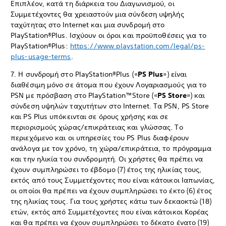
Επιπλέον, κατά τη διάρκεια του Διαγωνισμού, οι
Συμμετέχοντες θα χρειαστούν μια σύνδεση υψηλής
ταχύτητας στο Internet και μια συνδρομή στο
PlayStation®Plus. Ισχύουν οι όροι και προϋποθέσεις για το
PlayStation®Plus:
https://www.playstation.com/legal/ps-
plus-usage-terms
.
7. Η συνδρομή στο PlayStation®Plus («
PS Plus
») είναι
διαθέσιμη μόνο σε άτομα που έχουν Λογαριασμούς για το
PSN με πρόσβαση στο PlayStation™Store («
PS Store
») και
σύνδεση υψηλών ταχυτήτων στο Internet. Τα PSN, PS Store
και PS Plus υπόκεινται σε όρους χρήσης και σε
περιορισμούς χώρας/επικράτειας και γλώσσας. Το
περιεχόμενο και οι υπηρεσίες του PS Plus διαφέρουν
ανάλογα με τον χρόνο, τη χώρα/επικράτεια, το πρόγραμμα
και την ηλικία του συνδρομητή. Οι χρήστες θα πρέπει να
έχουν συμπληρώσει το έβδομο (7) έτος της ηλικίας τους,
εκτός από τους Συμμετέχοντες που είναι κάτοικοι Ιαπωνίας,
οι οποίοι θα πρέπει να έχουν συμπληρώσει το έκτο (6) έτος
της ηλικίας τους. Για τους χρήστες κάτω των δεκαοκτώ (18)
ετών, εκτός από Συμμετέχοντες που είναι κάτοικοι Κορέας
και θα πρέπει να έχουν συμπληρώσει το δέκατο ένατο (19)