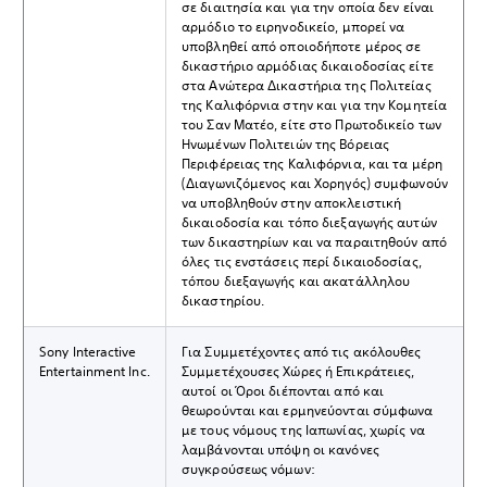
σε διαιτησία και για την οποία δεν είναι
αρμόδιο το ειρηνοδικείο, μπορεί να
υποβληθεί από οποιοδήποτε μέρος σε
δικαστήριο αρμόδιας δικαιοδοσίας είτε
στα Ανώτερα Δικαστήρια της Πολιτείας
της Καλιφόρνια στην και για την Κομητεία
του Σαν Ματέο, είτε στο Πρωτοδικείο των
Ηνωμένων Πολιτειών της Βόρειας
Περιφέρειας της Καλιφόρνια, και τα μέρη
(Διαγωνιζόμενος και Χορηγός) συμφωνούν
να υποβληθούν στην αποκλειστική
δικαιοδοσία και τόπο διεξαγωγής αυτών
των δικαστηρίων και να παραιτηθούν από
όλες τις ενστάσεις περί δικαιοδοσίας,
τόπου διεξαγωγής και ακατάλληλου
δικαστηρίου.
Sony Interactive
Για Συμμετέχοντες από τις ακόλουθες
Entertainment Inc.
Συμμετέχουσες Χώρες ή Επικράτειες,
αυτοί οι Όροι διέπονται από και
θεωρούνται και ερμηνεύονται σύμφωνα
με τους νόμους της Ιαπωνίας, χωρίς να
λαμβάνονται υπόψη οι κανόνες
συγκρούσεως νόμων: