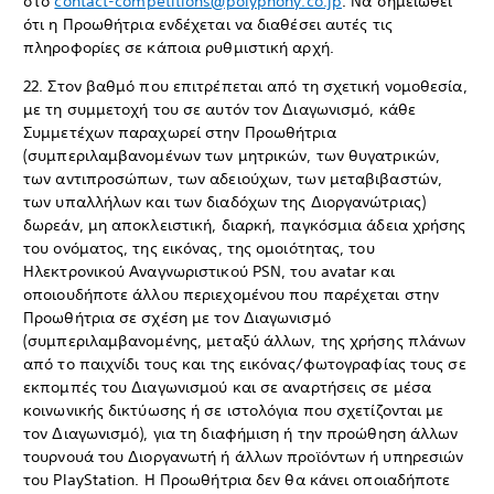
στο
contact-competitions@polyphony.co.jp
. Να σημειωθεί
ότι η Προωθήτρια ενδέχεται να διαθέσει αυτές τις
πληροφορίες σε κάποια ρυθμιστική αρχή.
22. Στον βαθμό που επιτρέπεται από τη σχετική νομοθεσία,
με τη συμμετοχή του σε αυτόν τον Διαγωνισμό, κάθε
Συμμετέχων παραχωρεί στην Προωθήτρια
(συμπεριλαμβανομένων των μητρικών, των θυγατρικών,
των αντιπροσώπων, των αδειούχων, των μεταβιβαστών,
των υπαλλήλων και των διαδόχων της Διοργανώτριας)
δωρεάν, μη αποκλειστική, διαρκή, παγκόσμια άδεια χρήσης
του ονόματος, της εικόνας, της ομοιότητας, του
Ηλεκτρονικού Αναγνωριστικού PSN, του avatar και
οποιουδήποτε άλλου περιεχομένου που παρέχεται στην
Προωθήτρια σε σχέση με τον Διαγωνισμό
(συμπεριλαμβανομένης, μεταξύ άλλων, της χρήσης πλάνων
από το παιχνίδι τους και της εικόνας/φωτογραφίας τους σε
εκπομπές του Διαγωνισμού και σε αναρτήσεις σε μέσα
κοινωνικής δικτύωσης ή σε ιστολόγια που σχετίζονται με
τον Διαγωνισμό), για τη διαφήμιση ή την προώθηση άλλων
τουρνουά του Διοργανωτή ή άλλων προϊόντων ή υπηρεσιών
του PlayStation. Η Προωθήτρια δεν θα κάνει οποιαδήποτε