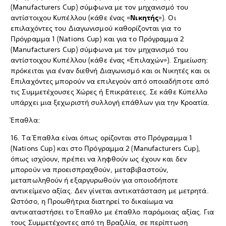
(Manufacturers Cup) σύμφωνα με τον μηχανισμό του
αντίστοιχου Κυπέλλου (κάθε ένας «
Νικητής
»). Οι
επιλαχόντες του Διαγωνισμού καθορίζονται για το
Πρόγραμμα 1 (Nations Cup) και για το Πρόγραμμα 2
(Manufacturers Cup) σύμφωνα με τον μηχανισμό του
αντίστοιχου Κυπέλλου (κάθε ένας «Επιλαχών»). Σημείωση:
πρόκειται για έναν διεθνή Διαγωνισμό και οι Νικητές και οι
Επιλαχόντες μπορούν να επιλεγούν από οποιαδήποτε από
τις Συμμετέχουσες Χώρες ή Επικράτειες. Σε κάθε Κύπελλο
υπάρχει μια ξεχωριστή συλλογή επάθλων για την Κροατία.
Έπαθλα:
16. Τα Έπαθλα είναι όπως ορίζονται στο Πρόγραμμα 1
(Nations Cup) και στο Πρόγραμμα 2 (Manufacturers Cup),
όπως ισχύουν, πρέπει να ληφθούν ως έχουν και δεν
μπορούν να προεισπραχθούν, μεταβιβαστούν,
μεταπωληθούν ή εξαργυρωθούν για οποιοδήποτε
αντικείμενο αξίας. Δεν γίνεται αντικατάσταση με μετρητά.
Ωστόσο, η Προωθήτρια διατηρεί το δικαίωμα να
αντικαταστήσει το Έπαθλο με έπαθλο παρόμοιας αξίας. Για
τους Συμμετέχοντες από τη Βραζιλία, σε περίπτωση