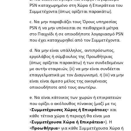
PSN καταχωρημένο στη Χώρα ή Επικράτεια του
Συμμετέχοντα (όπως ορίζεται παρακάτω).
c. Να μην παραβιάζει τους Όρους υπηρεσίας
PSN ή να μην υπόκειται σε πειθαρχικά μέτρα
στο Παιχνίδι ή σε οποιοδήποτε λογαριασμό PSN
που έχει καταχωρηθεί από τον Συμμετέχοντα.
d. Να μην είναι υπάλληλος, αντιπρόσωπος,
εργολάβος ή σύμβουλος της Προωθήτριας
(όπως ορίζεται παρακάτω) ή των συνδεδεμένων
με αυτήν εταιρειών, (ii) να μην είναι συνδέεται
επαγγελματικά με τον Διαγωνισμό, ή (iii) να μην
είναι είναι άμεσο μέλος της οικογένειας
οποιουδήποτε από τους ανωτέρω.
e. Να είναι κάτοικος των χωρών ή επικρατειών
που ορίζει ο ακόλουθος πίνακας (μαζί με τις
«
Συμμετέχουσες Χώρες ή Επικράτειες
» και
κάθε τέτοια χώρα ή περιοχή θα είναι μια
«
Συμμετέχουσα Χώρα ή Επικράτεια
»). Η
«
Προωθήτρια
» για κάθε Συμμετέχουσα Χώρα ή