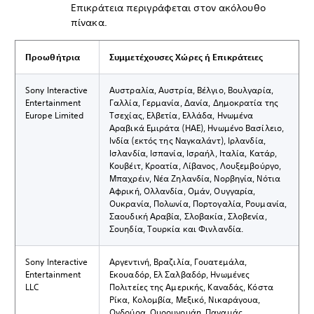
Επικράτεια περιγράφεται στον ακόλουθο
πίνακα.
Προωθήτρια
Συμμετέχουσες Χώρες ή Επικράτειες
Sony Interactive
Αυστραλία, Αυστρία, Βέλγιο, Βουλγαρία,
Entertainment
Γαλλία, Γερμανία, Δανία, Δημοκρατία της
Europe Limited
Τσεχίας, Ελβετία, Ελλάδα, Ηνωμένα
Αραβικά Εμιράτα (ΗΑΕ), Ηνωμένο Βασίλειο,
Ινδία (εκτός της Ναγκαλάντ), Ιρλανδία,
Ισλανδία, Ισπανία, Ισραήλ, Ιταλία, Κατάρ,
Κουβέιτ, Κροατία, Λίβανος, Λουξεμβούργο,
Μπαχρέιν, Νέα Ζηλανδία, Νορβηγία, Νότια
Αφρική, Ολλανδία, Ομάν, Ουγγαρία,
Ουκρανία, Πολωνία, Πορτογαλία, Ρουμανία,
Σαουδική Αραβία, Σλοβακία, Σλοβενία,
Σουηδία, Τουρκία και Φινλανδία.
Sony Interactive
Αργεντινή, Βραζιλία, Γουατεμάλα,
Entertainment
Εκουαδόρ, Ελ Σαλβαδόρ, Ηνωμένες
LLC
Πολιτείες της Αμερικής, Καναδάς, Κόστα
Ρίκα, Κολομβία, Μεξικό, Νικαράγουα,
Ονδούρα, Ουρουγουάη, Παναμάς,