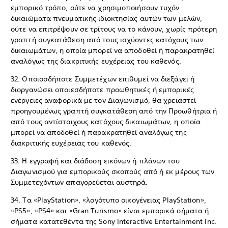
εμπορικό τρόπο, ούτε να χρησιμοποιήσουν τυχόν
δικαιώματα πνευματικής ιδιοκτησίας αυτών των μελών,
ούτε να επιτρέψουν σε τρίτους να το κάνουν, χωρίς πρότερη
γραπτή συγκατάθεση από τους ισχύοντες κατόχους των
δικαιωμάτων, η οποία μπορεί να αποδοθεί ή παρακρατηθεί
αναλόγως της διακριτικής ευχέρειας του καθενός.
32. Οποιοσδήποτε Συμμετέχων επιθυμεί να διεξάγει ή
διοργανώσει οποιεσδήποτε προωθητικές ή εμπορικές
ενέργειες αναφορικά με τον Διαγωνισμό, θα χρειαστεί
προηγουμένως γραπτή συγκατάθεση από την Προωθήτρια ή
από τους αντίστοιχους κατόχους δικαιωμάτων, η οποία
μπορεί να αποδοθεί ή παρακρατηθεί αναλόγως της
διακριτικής ευχέρειας του καθενός.
33. Η εγγραφή και διάδοση εικόνων ή πλάνων του
Διαγωνισμού για εμπορικούς σκοπούς από ή εκ μέρους των
Συμμετεχόντων απαγορεύεται αυστηρά.
34. Τα «PlayStation», «λογότυπο οικογένειας PlayStation»,
«PS5», «PS4» και «Gran Turismo» είναι εμπορικά σήματα ή
σήματα κατατεθέντα της Sony Interactive Entertainment Inc.