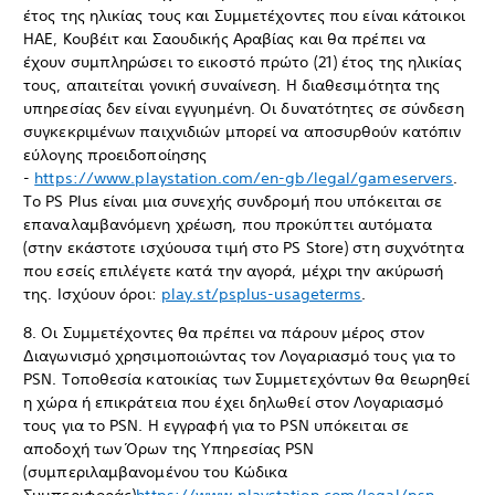
έτος της ηλικίας τους και Συμμετέχοντες που είναι κάτοικοι
ΗΑΕ, Κουβέιτ και Σαουδικής Αραβίας και θα πρέπει να
έχουν συμπληρώσει το εικοστό πρώτο (21) έτος της ηλικίας
τους, απαιτείται γονική συναίνεση. Η διαθεσιμότητα της
υπηρεσίας δεν είναι εγγυημένη. Οι δυνατότητες σε σύνδεση
συγκεκριμένων παιχνιδιών μπορεί να αποσυρθούν κατόπιν
εύλογης προειδοποίησης
-
https://www.playstation.com/en-gb/legal/gameservers
.
Το PS Plus είναι μια συνεχής συνδρομή που υπόκειται σε
επαναλαμβανόμενη χρέωση, που προκύπτει αυτόματα
(στην εκάστοτε ισχύουσα τιμή στο PS Store) στη συχνότητα
που εσείς επιλέγετε κατά την αγορά, μέχρι την ακύρωσή
της. Ισχύουν όροι:
play.st/psplus-usageterms
.
8. Οι Συμμετέχοντες θα πρέπει να πάρουν μέρος στον
Διαγωνισμό χρησιμοποιώντας τον Λογαριασμό τους για το
PSN. Τοποθεσία κατοικίας των Συμμετεχόντων θα θεωρηθεί
η χώρα ή επικράτεια που έχει δηλωθεί στον Λογαριασμό
τους για το PSN. Η εγγραφή για το PSN υπόκειται σε
αποδοχή των Όρων της Υπηρεσίας PSN
(συμπεριλαμβανομένου του Κώδικα