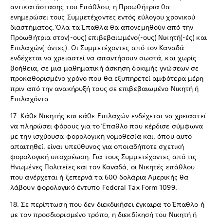
αντικατάστασης του Επάθλου, η Προωθήτρια θα
ενημερώσει τους Συμμετέχοντες εντός εύλογου χρονικού
διαστήματος. Όλα τα Έπαθλα θα απονεμηθούν από την
Προωθήτρια στον(-ους) επιβεβαιωμένο(-ους) Νικητή(-ές) και
Επιλαχών(-όντες). Οι Συμμετέχοντες από τον Καναδά
ενδέχεται να χρειαστεί να απαντήσουν σωστά, και χωρίς
βοήθεια, σε μια μαθηματική άσκηση δοκιμής γνώσεων σε
προκαθορισμένο χρόνο που θα εξυπηρετεί αμφότερα μέρη
πριν από την ανακήρυξή τους σε επιβεβαιωμένο Νικητή ή
Επιλαχόντα.
17. Κάθε Νικητής και κάθε Επιλαχών ενδέχεται να χρειαστεί
να πληρώσει φόρους για το Έπαθλο που κέρδισε σύμφωνα
με την ισχύουσα φορολογική νομοθεσία και, όπου αυτό
απαιτηθεί, είναι υπεύθυνος για οποιαδήποτε σχετική
φορολογική υποχρέωση. Για τους Συμμετέχοντες από τις
Ηνωμένες Πολιτείες και τον Καναδά, οι Νικητές επάθλου
που ανέρχεται ή ξεπερνά τα 600 δολάρια Αμερικής θα
λάβουν φορολογικό έντυπο Federal Tax Form 1099.
18. Σε περίπτωση που δεν διεκδικήσει έγκαιρα το Έπαθλο ή
με τον προσδιορισμένο τρόπο, η διεκδίκησή του Νικητή ή