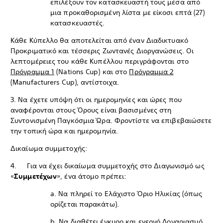
επιλέξουν τον κατασκευαστή τους μέσα από
μια προκαθορισμένη λίστα με είκοσι επτά (27)
κατασκευαστές.
Κάθε Κύπελλο θα αποτελείται από έναν Διαδικτυακό
Προκριματικό και τέσσερις Ζωντανές Διοργανώσεις. Οι
λεπτομέρειες του κάθε Κυπέλλου περιγράφονται στο
Πρόγραμμα 1
(Nations Cup) και στο
Πρόγραμμα 2
(Manufacturers Cup), αντίστοιχα.
3. Να έχετε υπόψη ότι οι ημερομηνίες και ώρες που
αναφέρονται στους Όρους είναι βασισμένες στη
Συντονισμένη Παγκόσμια Ώρα. Φροντίστε να επιβεβαιώσετε
την τοπική ώρα και ημερομηνία.
Δικαίωμα συμμετοχής:
4. Για να έχει δικαίωμα συμμετοχής στο Διαγωνισμό ως
«
Συμμετέχων
», ένα άτομο πρέπει:
a. Nα πληρεί το Ελάχιστο Όριο Ηλικίας (όπως
ορίζεται παρακάτω).
b. Να διαθέτει έγκυρο και ενεργό Λογαριασμό