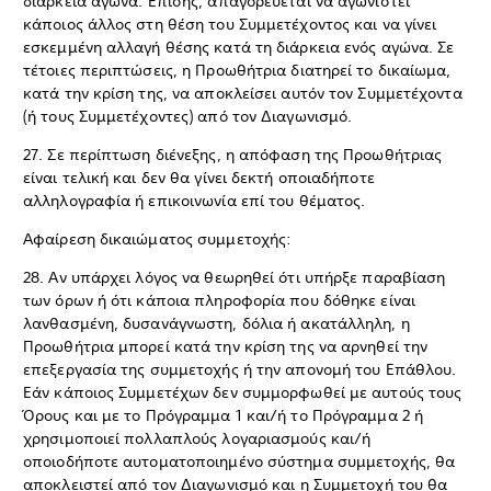
διάρκεια αγώνα. Επίσης, απαγορεύεται να αγωνιστεί
κάποιος άλλος στη θέση του Συμμετέχοντος και να γίνει
εσκεμμένη αλλαγή θέσης κατά τη διάρκεια ενός αγώνα. Σε
τέτοιες περιπτώσεις, η Προωθήτρια διατηρεί το δικαίωμα,
κατά την κρίση της, να αποκλείσει αυτόν τον Συμμετέχοντα
(ή τους Συμμετέχοντες) από τον Διαγωνισμό.
27. Σε περίπτωση διένεξης, η απόφαση της Προωθήτριας
είναι τελική και δεν θα γίνει δεκτή οποιαδήποτε
αλληλογραφία ή επικοινωνία επί του θέματος.
Αφαίρεση δικαιώματος συμμετοχής:
28. Αν υπάρχει λόγος να θεωρηθεί ότι υπήρξε παραβίαση
των όρων ή ότι κάποια πληροφορία που δόθηκε είναι
λανθασμένη, δυσανάγνωστη, δόλια ή ακατάλληλη, η
Προωθήτρια μπορεί κατά την κρίση της να αρνηθεί την
επεξεργασία της συμμετοχής ή την απονομή του Επάθλου.
Εάν κάποιος Συμμετέχων δεν συμμορφωθεί με αυτούς τους
Όρους και με το Πρόγραμμα 1 και/ή το Πρόγραμμα 2 ή
χρησιμοποιεί πολλαπλούς λογαριασμούς και/ή
οποιοδήποτε αυτοματοποιημένο σύστημα συμμετοχής, θα
αποκλειστεί από τον Διαγωνισμό και η Συμμετοχή του θα