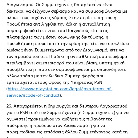
Διαγωνισμού. Οι Συμμετέχοντες θα πρέπει να είναι
δεκτικοί, να δείχνουν σεβασμό και να συμμορφώνονται με
όλους τους ισχύοντες νόμους. Στην περίπτωση που η
Προωθήτρια αντιληφθεί την άδικη ή αντιαθλητική
συμπεριφορά είτε εντός του Παιχνιδιού, είτε στις
πλατφόρμες των μέσων κοινωνικής δικτύωσης, η
Προωθήτρια μπορεί κατά την κρίση της, είτε να αποκλείσει
αμέσως έναν Συμμετέχοντα από τον Διαγωνισμό, είτε να
τον προειδοποιήσει. Η άδικη ή αντιαθλητική συμπεριφορά
περιλαμβάνει συμπεριφορά που είναι βίαιη, υποτιμητική,
προσβλητική ή που δεν συμμορφώνεται με οποιονδήποτε
άλλον τρόπο με τον Κώδικα Συμπεριφοράς που
εμπεριέχεται στους Όρους της Υπηρεσίας PSN
(
https://www.playstation.com/legal/psn-terms-of-
service/#code-of-conduct
).
26. Απαγορεύεται η δημιουργία και δεύτερου Λογαριασμού
για το PSN από τον Συμμετέχοντα (ή Συμμετέχοντες) για να
αγωνιστεί προκειμένου να αυξήσει τις πιθανότητες
πρόκρισης ή προόδου στον Διαγωνισμό ή για να
παρεμποδίσει τις επιδόσεις άλλου Συμμετέχοντος κατά τη