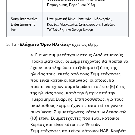
Παραγουάη, Περού και Χιλή.
Sony Interactive
Ηπειρωτική Κίνα, Ιαπωνία, Ινδονησία,
Entertainment
Κορέα, Μαλαισία, Σιγκαπούρη, Ταϊβάν,
Inc.
Ταϊλάνδη, και Χονγκ Κονγκ.
5. Το «
Ελάχιστο Όριο Ηλικίας
» έχει ως εξής:
a. Για να συμμετάσχουν στους Διαδικτυακούς
Προκριματικούς, οι Συμμετέχοντες θα πρέπει να
έχουν συμπληρώσει το έβδομο (7) έτος της
ηλικίας τους, εκτός από τους Συμμετέχοντες
που είναι κάτοικοι Ιαπωνίας, οι οποίοι θα
πρέπει να έχουν συμπληρώσει το έκτο (6) έτος
της ηλικίας τους, κατά την ή πριν από την
Ημερομηνία Έναρξης. Επιπροσθέτως, για τους
ακόλουθους Συμμετέχοντες απαιτείται γονική
συναίνεση: Συμμετέχοντες κάτω των δεκαοκτώ
(18) ετών. Συμμετέχοντες που είναι κάτοικοι
Κορέας και είναι κάτω των 19 ετών.
Συμμετέχοντες που είναι κάτοικοι ΗΑΕ, Κουβέιτ