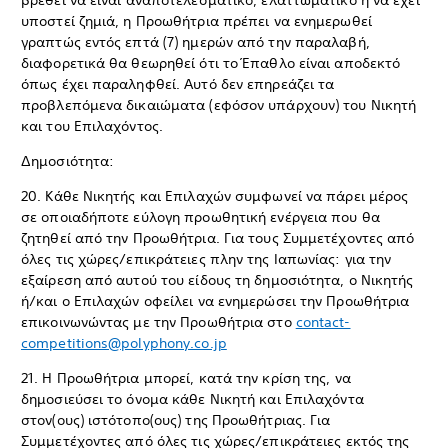
βρεθεί να είναι αναποτελεσματικό, ελαττωματικό ή να έχει
υποστεί ζημιά, η Προωθήτρια πρέπει να ενημερωθεί
γραπτώς εντός επτά (7) ημερών από την παραλαβή,
διαφορετικά θα θεωρηθεί ότι το Έπαθλο είναι αποδεκτό
όπως έχει παραληφθεί. Αυτό δεν επηρεάζει τα
προβλεπόμενα δικαιώματα (εφόσον υπάρχουν) του Νικητή
και του Επιλαχόντος.
Δημοσιότητα:
20. Κάθε Νικητής και Επιλαχών συμφωνεί να πάρει μέρος
σε οποιαδήποτε εύλογη προωθητική ενέργεια που θα
ζητηθεί από την Προωθήτρια. Για τους Συμμετέχοντες από
όλες τις χώρες/επικράτειες πλην της Ιαπωνίας: για την
εξαίρεση από αυτού του είδους τη δημοσιότητα, ο Νικητής
ή/και ο Επιλαχών οφείλει να ενημερώσει την Προωθήτρια
επικοινωνώντας με την Προωθήτρια στο
contact-
competitions@polyphony.co.jp
21. Η Προωθήτρια μπορεί, κατά την κρίση της, να
δημοσιεύσει το όνομα κάθε Νικητή και Επιλαχόντα
στον(ους) ιστότοπο(ους) της Προωθήτριας. Για
Συμμετέχοντες από όλες τις χώρες/επικράτειες εκτός της