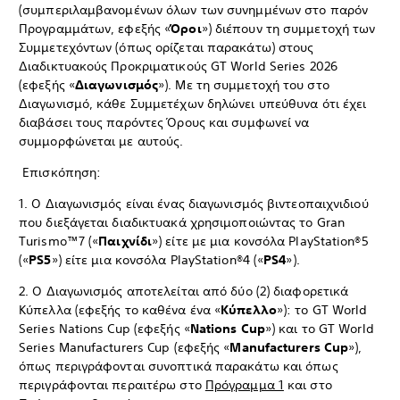
(συμπεριλαμβανομένων όλων των συνημμένων στο παρόν
Προγραμμάτων, εφεξής «
Όροι
») διέπουν τη συμμετοχή των
Συμμετεχόντων (όπως ορίζεται παρακάτω) στους
Διαδικτυακούς Προκριματικούς GT World Series 2026
(εφεξής «
Διαγωνισμός
»). Με τη συμμετοχή του στο
Διαγωνισμό, κάθε Συμμετέχων δηλώνει υπεύθυνα ότι έχει
διαβάσει τους παρόντες Όρους και συμφωνεί να
συμμορφώνεται με αυτούς.
Επισκόπηση:
1. Ο Διαγωνισμός είναι ένας διαγωνισμός βιντεοπαιχνιδιού
που διεξάγεται διαδικτυακά χρησιμοποιώντας το Gran
Turismo™7 («
Παιχνίδι
») είτε με μια κονσόλα PlayStation®5
(«
PS5
») είτε μια κονσόλα PlayStation®4 («
PS4
»).
2. Ο Διαγωνισμός αποτελείται από δύο (2) διαφορετικά
Κύπελλα (εφεξής το καθένα ένα «
Κύπελλο
»): το GT World
Series Nations Cup (εφεξής «
Nations Cup
») και το GT World
Series Manufacturers Cup (εφεξής «
Manufacturers Cup
»),
όπως περιγράφονται συνοπτικά παρακάτω και όπως
περιγράφονται περαιτέρω στο
Πρόγραμμα 1
και στο