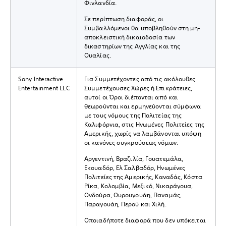
Φινλανδία.
Σε περίπτωση διαφοράς, οι
Συμβαλλόμενοι θα υποβληθούν στη μη-
αποκλειστική δικαιοδοσία των
δικαστηρίων της Αγγλίας και της
Ουαλίας.
Sony Interactive
Για Συμμετέχοντες από τις ακόλουθες
Entertainment LLC
Συμμετέχουσες Χώρες ή Επικράτειες,
αυτοί οι Όροι διέπονται από και
θεωρούνται και ερμηνεύονται σύμφωνα
με τους νόμους της Πολιτείας της
Καλιφόρνια, στις Ηνωμένες Πολιτείες της
Αμερικής, χωρίς να λαμβάνονται υπόψη
οι κανόνες συγκρούσεως νόμων:
Αργεντινή, Βραζιλία, Γουατεμάλα,
Εκουαδόρ, Ελ Σαλβαδόρ, Ηνωμένες
Πολιτείες της Αμερικής, Καναδάς, Κόστα
Ρίκα, Κολομβία, Μεξικό, Νικαράγουα,
Ονδούρα, Ουρουγουάη, Παναμάς,
Παραγουάη, Περού και Χιλή.
Οποιαδήποτε διαφορά που δεν υπόκειται