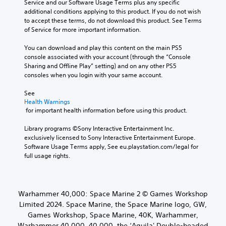
d
Service and our Software Usage Terms plus any specific 
t
u
additional conditions applying to this product. If you do not wish 
h
c
to accept these terms, do not download this product. See Terms 
o
e
of Service for more important information.
u
t
t
h
You can download and play this content on the main PS5 
s
e
console associated with your account (through the “Console 
u
o
Sharing and Offline Play” setting) and on any other PS5 
b
v
consoles when you login with your same account.
t
e
i
r
See 
t
Health Warnings
a
l
 for important health information before using this product.
l
e
l
s
Library programs ©Sony Interactive Entertainment Inc. 
c
b
exclusively licensed to Sony Interactive Entertainment Europe. 
h
e
Software Usage Terms apply, See eu.playstation.com/legal for 
a
c
full usage rights.
l
a
l
u
e
s
n
e
g
Warhammer 40,000: Space Marine 2 © Games Workshop
t
e
Limited 2024. Space Marine, the Space Marine logo, GW,
h
o
Games Workshop, Space Marine, 40K, Warhammer,
e
f
Warhammer 40,000, 40,000, the ‘Aquila' Double-headed