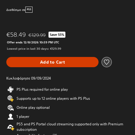
Διαθέσιμο σε
PS5
€58.49
€129.99
Save 55%
Discounted from original price of €129.99
Offer ends 12/8/2026 10:59 PM UTC
Lowest price in last 30 days: €129.99
Add to Cart
Κυκλοφόρησε 09/09/2024
PS Plus required for online play
Supports up to 12 online players with PS Plus
Online play optional
1 player
PS5 and PS Portal cloud streaming supported only with Premium
subscription