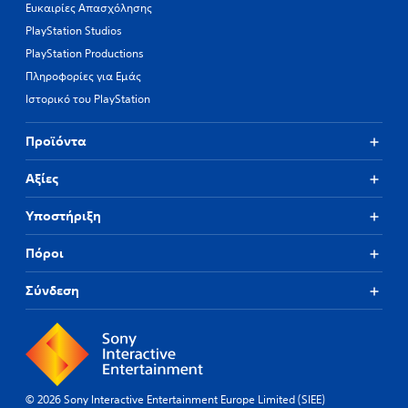
i
a
Ευκαιρίες Απασχόλησης
a
t
PlayStation Studios
l
i
o
PlayStation Productions
v
g
e
Πληροφορίες για Εμάς
u
p
Ιστορικό του PlayStation
e
r
.
e
s
Προϊόντα
e
S
t
u
Αξίες
d
b
i
t
Υποστήριξη
f
i
f
t
Πόροι
i
l
c
u
e
Σύνδεση
l
s
t
(
y
B
l
a
e
s
v
i
© 2026 Sony Interactive Entertainment Europe Limited (SIEE)
e