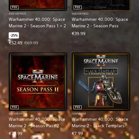
PS5
PS5
ADD-ON PACK
SEASON PASS
Warhammer 40,000: Space
Warhammer 40,000: Space
Marine 2 - Season Pass 1 + 2
Marine 2 - Season Pass
€39.99
-25%
Offer price, €52.49. Original price, €69.99.
€52.49
€69.99
PS5
PS5
SEASON PASS
CHARACTER
Warhammer 40,000: Space
Warhammer 40,000: Space
Marine 2 - Season Pass 2
Marine 2 - Black Templars
Champion Pack
€39.99
€7.99