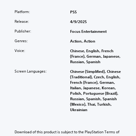
o
f
u
f
Platform:
PS5
t
i
S
c
Release:
4/9/2025
u
u
Publisher:
b
l
Focus Entertainment
t
t
Genres:
Action, Action
i
y
t
(
Voice:
Chinese, English, French
l
B
(France), German, Japanese,
e
a
Russian, Spanish
s
s
Screen Languages:
Chinese (Simplified), Chinese
i
Y
(Traditional), Czech, English,
c
o
French (France), German,
)
u
Italian, Japanese, Korean,
c
Polish, Portuguese (Brazil),
Y
a
Russian, Spanish, Spanish
o
n
(Mexico), Thai, Turkish,
u
p
Ukrainian
c
l
a
a
n
y
r
w
e
Download of this product is subject to the PlayStation Terms of 
i