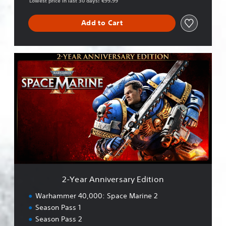
Lowest price in last 30 days: €99.99
i
o
Add to Cart
n
2
-
Y
e
a
r
A
n
n
i
v
e
r
2-Year Anniversary Edition
s
a
Warhammer 40,000: Space Marine 2
r
Season Pass 1
y
Season Pass 2
E