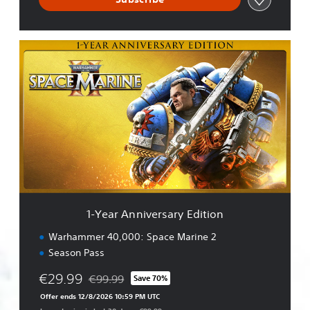
M
a
r
i
1
n
-
e
Y
2
e
a
r
A
n
n
i
v
e
r
1-Year Anniversary Edition
s
a
Warhammer 40,000: Space Marine 2
r
Season Pass
y
E
€29.99
€99.99
Save 70%
d
Discounted from original price of €99.99
i
Offer ends 12/8/2026 10:59 PM UTC
t