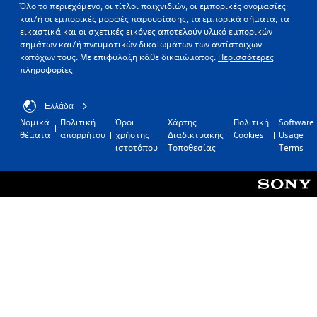
c
Όλο το περιεχόμενο, οι τίτλοι παιχνιδιών, οι εμπορικές ονομασίες
l
και/ή οι εμπορικές μορφές παρουσίασης, τα εμπορικά σήματα, τα
)
.
εικαστικά και οι σχετικές εικόνες αποτελούν υλικό εμπορικών
T
σημάτων και/ή πνευματικών δικαιωμάτων των αντίστοιχων
h
κατόχων τους. Με επιφύλαξη κάθε δικαιώματος.
Περισσότερες
e
πληροφορίες
g
a
m
Ελλάδα
e
Νομικά
Πολιτική
Όροι
Χάρτης
Πολιτική
Software
i
θέματα
απορρήτου
χρήστης
Διαδικτυακής
Cookies
Usage
n
ιστοτόπου
Τοποθεσίας
Terms
c
l
u
d
e
s
s
u
b
t
i
t
l