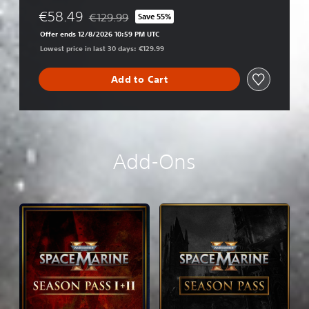
d
€58.49
€129.99
Save 55%
i
Discounted from original price of €129.99
t
Offer ends 12/8/2026 10:59 PM UTC
i
Lowest price in last 30 days: €129.99
o
n
Add to Cart
Add-Ons