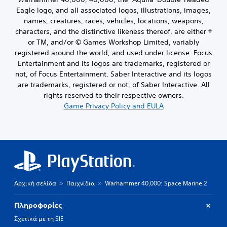
g
t
a
Eagle logo, and all associated logos, illustrations, images,
h
m
names, creatures, races, vehicles, locations, weapons,
e
e
g
characters, and the distinctive likeness thereof, are either ®
d
a
or TM, and/or © Games Workshop Limited, variably
o
m
registered around the world, and used under license. Focus
e
e
Entertainment and its logos are trademarks, registered or
s
b
n
not, of Focus Entertainment. Saber Interactive and its logos
y
o
are trademarks, registered or not, of Saber Interactive. All
c
t
h
rights reserved to their respective owners.
i
o
Game Privacy Policy and EULA
n
o
c
s
l
i
u
n
d
g
e
a
s
n
p
a
o
Αρχική σελίδα
Παιχνίδια
Warhammer 40,000: Space Marine 2
l
k
t
e
e
Πληροφορίες
n
r
Σχετικά με τη SIE
d
n