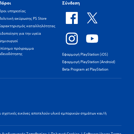
Πόροι
Σύνδεση
Όροι υπηρεσίας
Πολιτική ακύρωσης PS Store
Χαρακτηρισμός καταλληλότητας
Ειδοποίηση για την υγεία
Δημιουργοί
Επίσημο πρόγραμμα
αδειοδότησης
Εφαρμογή PlayStation (iOS)
Εφαρμογή PlayStation (Android)
Beta Program at PlayStation
οι σχετικές εικόνες αποτελούν υλικό εμπορικών σημάτων και/ή
ς Διαδικτυακής Τοποθεσίας
Πολιτική Cookies
Software Usage Terms