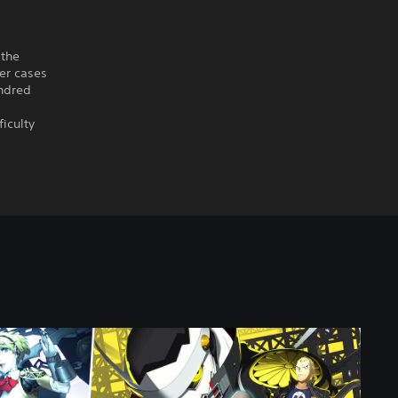
 the
der cases
indred
iculty