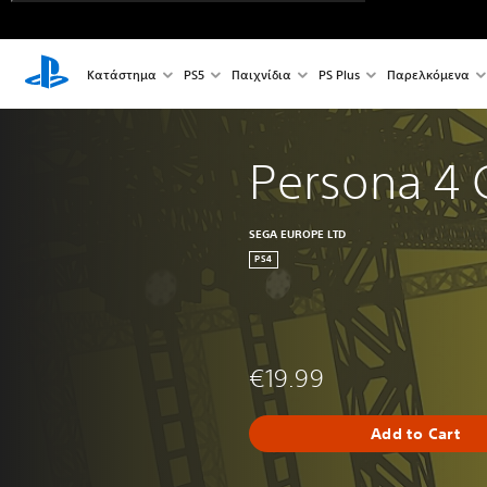
Κατάστημα
PS5
Παιχνίδια
PS Plus
Παρελκόμενα
Persona 4 
SEGA EUROPE LTD
PS4
€19.99
Add to Cart