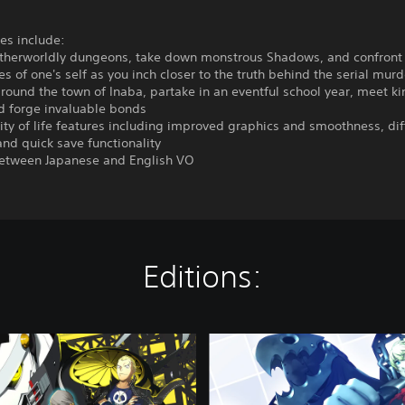
es include:
otherworldly dungeons, take down monstrous Shadows, and confront
es of one's self as you inch closer to the truth behind the serial mur
round the town of Inaba, partake in an eventful school year, meet k
nd forge invaluable bonds
ty of life features including improved graphics and smoothness, diff
and quick save functionality
etween Japanese and English VO
Editions:
P
e
r
s