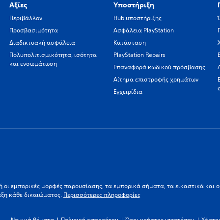
Αξίες
Υποστήριξη
Περιβάλλον
Hub υποστήριξης
Προσβασιμότητα
Ασφάλεια PlayStation
Διαδικτυακή ασφάλεια
Κατάσταση
Πολυπολιτισμικότητα, ισότητα
PlayStation Repairs
και ενσωμάτωση
Επαναφορά κωδικού πρόσβασης
Αίτημα επιστροφής χρημάτων
Εγχειρίδια
ι/ή οι εμπορικές μορφές παρουσίασης, τα εμπορικά σήματα, τα εικαστικά και 
αξη κάθε δικαιώματος.
Περισσότερες πληροφορίες
Νομικά θέματα
Πολιτική απορρήτου
Όροι χρήστης ιστοτόπου
Χάρτη