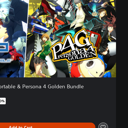
ortable & Persona 4 Golden Bundle
50%
original price of €38.99
Add to Cart