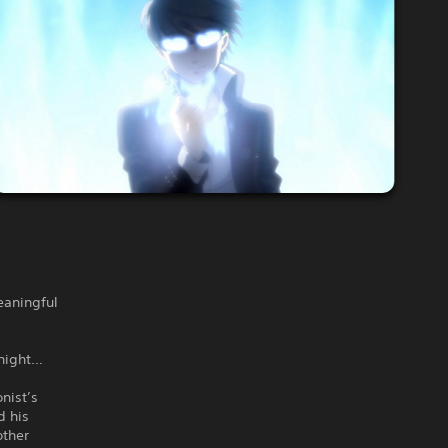
eaningful
 night…
nist’s
d his
other