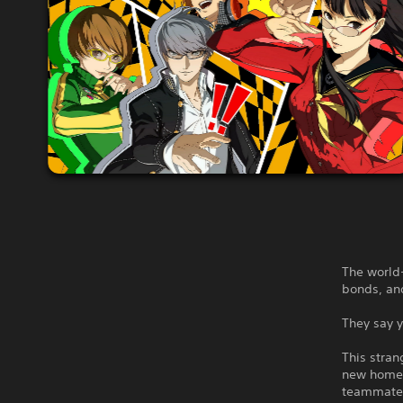
The world
bonds, an
They say y
This stran
new home, 
teammates 