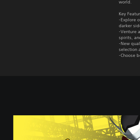
world.
Key Featur
-Explore 
darker sid
-Venture a
spirits, a
-New quali
selection 
-Choose b
P
e
r
s