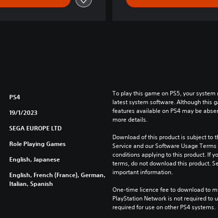
G
o
l
d
e
n
B
u
n
To play this game on PS5, your system 
d
PS4
latest system software. Although this 
l
features available on PS4 may be absen
19/1/2023
e
more details.
SEGA EUROPE LTD
Download of this product is subject to 
Role Playing Games
Service and our Software Usage Terms pl
conditions applying to this product. If y
English, Japanese
terms, do not download this product. Se
important information.
English, French (France), German,
Italian, Spanish
One-time licence fee to download to mul
PlayStation Network is not required to us
required for use on other PS4 systems.