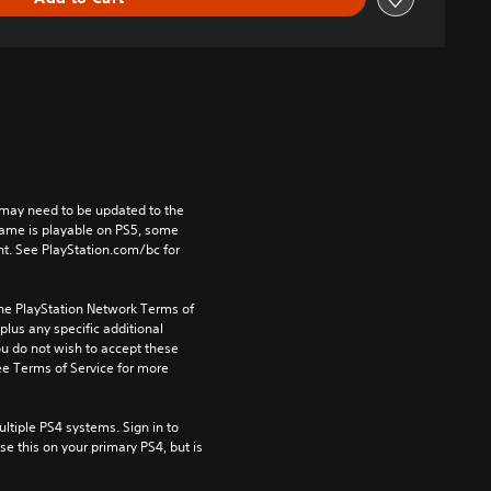
may need to be updated to the 
game is playable on PS5, some 
t. See PlayStation.com/bc for 
the PlayStation Network Terms of 
us any specific additional 
ou do not wish to accept these 
e Terms of Service for more 
tiple PS4 systems. Sign in to 
e this on your primary PS4, but is 