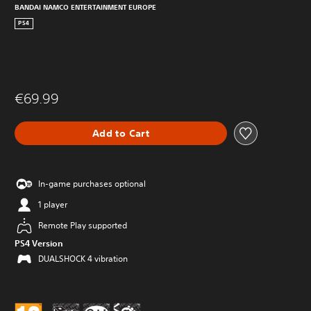
BANDAI NAMCO ENTERTAINMENT EUROPE
PS4
€69.99
Add to Cart
In-game purchases optional
1 player
Remote Play supported
PS4 Version
DUALSHOCK 4 vibration