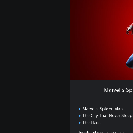
e
l
’
s
S
p
i
d
e
r
-
M
a
n
Marvel’s Sp
:
G
a
Marvel's Spider-Man
m
The City That Never Sleep
e
The Heist
o
f