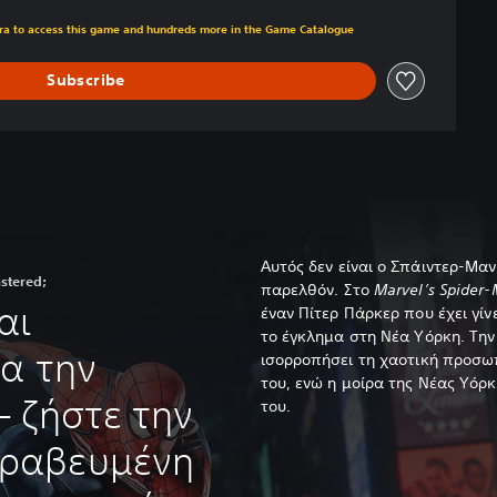
om original price of €49.99
xtra to access this game and hundreds more in the Game Catalogue
Subscribe
Αυτός δεν είναι ο Σπάιντερ-Μαν
stered;
παρελθόν. Στο
Marvel’s Spider
αι
έναν Πίτερ Πάρκερ που έχει γίν
το έγκλημα στη Νέα Υόρκη. Την 
ια την
ισορροπήσει τη χαοτική προσωπ
του, ενώ η μοίρα της Νέας Υόρκ
– ζήστε την
του.
ραβευμένη