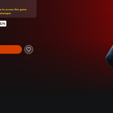
om original price of €59.99
ra to access this game
Catalogue
 42%
 original price of €59.99