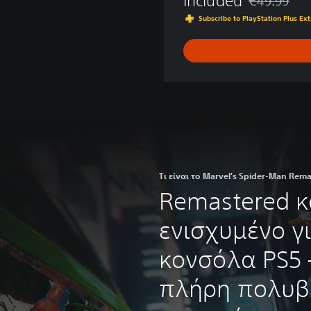
Included
€49.99
t
Discounted fr
Subscribe to PlayStation Plus E
h
e
Y
e
a
r
E
d
i
t
i
Τι είναι το Marvel's Spider-Man Rema
o
Remastered κ
n
ενισχυμένο γ
κονσόλα PS5 
πλήρη πολυβ