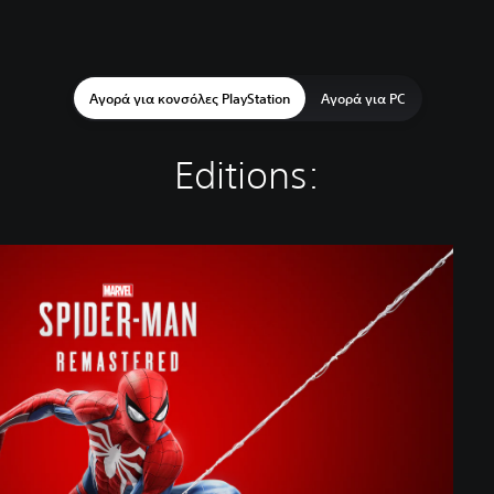
Αγορά για κονσόλες PlayStation
Αγορά για PC
Editions: