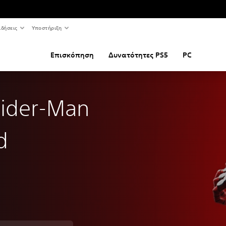
ιδήσεις
Υποστήριξη
Επισκόπηση
Δυνατότητες PS5
PC
pider-Man
d