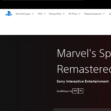
Κατάστημα
PS5
Παιχνίδια
PS Plus
Παρελκόμενα
Ε
Marvel's S
Remastere
Sony Interactive Entertainment
Διαθέσιμο σε
PS5
PC