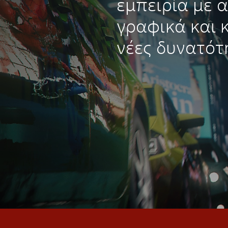
εμπειρία με 
γραφικά και 
νέες δυνατότ