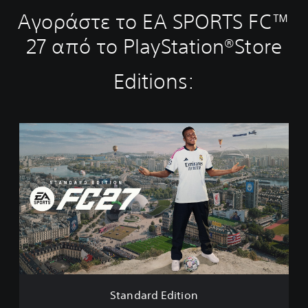
Αγοράστε το EA SPORTS FC™
27 από το PlayStation®Store
Editions:
S
t
a
n
d
a
r
d
E
d
i
t
i
Standard Edition
o