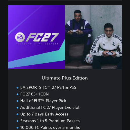
U
l
t
i
m
a
t
e
P
l
u
s
E
Ultimate Plus Edition
d
i
EA SPORTS FC™ 27 PS4 & PS5
t
FC 27 85+ ICON
i
Hall of FUT™ Player Pick
o
n
Additional FC 27 Player Evo slot
Up to 7 days Early Access
Seasons 1 to 5 Premium Passes
10,000 FC Points over 5 months