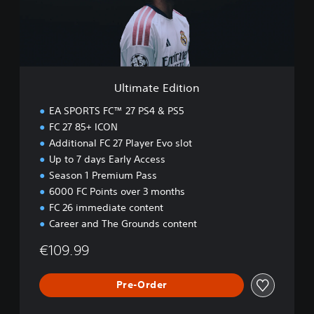
e
E
d
i
t
i
Ultimate Edition
o
n
EA SPORTS FC™ 27 PS4 & PS5
FC 27 85+ ICON
Additional FC 27 Player Evo slot
Up to 7 days Early Access
Season 1 Premium Pass
6000 FC Points over 3 months
FC 26 immediate content
Career and The Grounds content
€109.99
Pre-Order