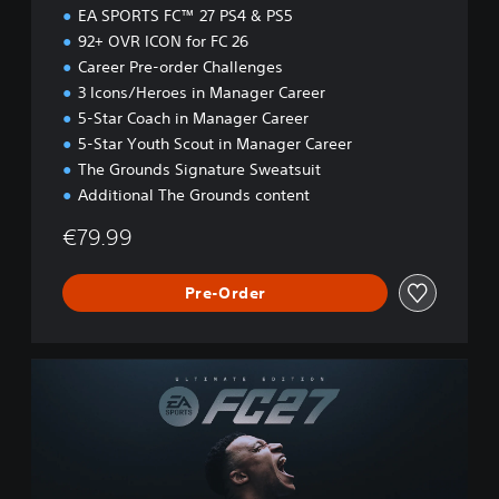
n
EA SPORTS FC™ 27 PS4 & PS5
92+ OVR ICON for FC 26
Career Pre-order Challenges
3 Icons/Heroes in Manager Career
5-Star Coach in Manager Career
5-Star Youth Scout in Manager Career
The Grounds Signature Sweatsuit
Additional The Grounds content
€79.99
Pre-Order
U
l
t
i
m
a
t