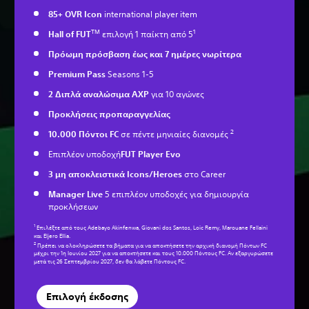
85+ OVR Icon
international player item
TM
1
Hall of FUT
επιλογή 1 παίκτη από 5
Πρόωμη πρόσβαση έως και 7 ημέρες νωρίτερα
Premium Pass
Seasons 1-5
2 Διπλά αναλώσιμα AXP
για 10 αγώνες
Προκλήσεις προπαραγγελίας
2
10.000 Πόντοι FC
σε πέντε μηνιαίες διανομές
Επιπλέον υποδοχή
FUT Player Evo
3 μη αποκλειστικά Icons/Heroes
στο Career
Manager Live
5 επιπλέον υποδοχές για δημιουργία
προκλήσεων
1
Επιλέξτε από τους Adebayo Akinfenwa, Giovani dos Santos, Loic Remy, Marouane Fellaini
και Eljero Ellia.
2
Πρέπει να ολοκληρώσετε τα βήματα για να αποκτήσετε την αρχική διανομή Πόντων FC
μέχρι την 1η Ιουνίου 2027 για να αποκτήσετε και τους 10.000 Πόντους FC. Αν εξαργυρώσετε
μετά τις 26 Σεπτεμβρίου 2027, δεν θα λάβετε Πόντους FC.
Επιλογή έκδοσης