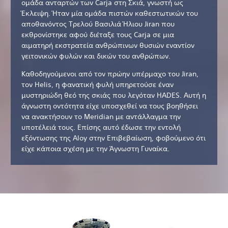
ομάδα ανταρτών των Carja στη Σκιά, γνωστή ως
Έκλειψη. Ήταν μία ομάδα πιστών καθεστωτικών του
αποθανόντος Τρελού Βασιλιά Ήλιου Jiran που
εκθρονίστηκε αφού διέταξε τους Carja σε μια
αιματηρή εκστρατεία ανθρώπινων θυσιών εναντίον
γειτονικών φυλών και δικών του ανθρώπων.
Καθοδηγούμενοι από τον πρώην υπέρμαχο του Jiran,
τον Helis, η φανατική φυλή υπηρετούσε έναν
μυστηριώδη θεό της σκιάς που λεγόταν HADES. Αυτή η
άγνωστη οντότητα είχε υποσχεθεί να τους βοηθήσει
να ανακτήσουν το Meridian με αντάλλαγμα την
υποτέλειά τους. Επίσης αυτό έδωσε την εντολή
εξόντωσης της Aloy στην Επιβεβαίωση, φοβούμενο ότι
είχε κάποια σχέση με την Άγνωστη Γυναίκα.