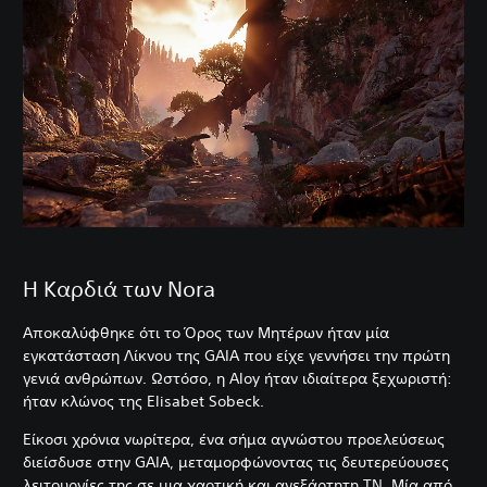
Η Καρδιά των Nora
Αποκαλύφθηκε ότι το Όρος των Μητέρων ήταν μία
εγκατάσταση Λίκνου της GAIA που είχε γεννήσει την πρώτη
γενιά ανθρώπων. Ωστόσο, η Aloy ήταν ιδιαίτερα ξεχωριστή:
ήταν κλώνος της Elisabet Sobeck.
Είκοσι χρόνια νωρίτερα, ένα σήμα αγνώστου προελεύσεως
διείσδυσε στην GAIA, μεταμορφώνοντας τις δευτερεύουσες
λειτουργίες της σε μια χαοτική και ανεξάρτητη ΤΝ. Μία από