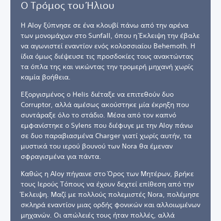
Ο Τρόμος του Ήλιου
Η Aloy ξύπνησε σε ένα κλουβί πάνω από την αρένα
των μονομάχων στο Sunfall, όπου η Έκλειψη την έβαλε
να αγωνιστεί εναντίον ενός κολοσσιαίου Behemoth. Η
ίδια όμως διέψευσε τις προσδοκίες τους ανακτώντας
τα όπλα της και νικώντας την τρομερή μηχανή χωρίς
καμία βοήθεια.
Εξοργισμένος ο Helis διέταξε να επιτεθούν δυο
Corruptor, αλλά αμέσως ακούστηκε μία έκρηξη που
συντάραξε όλο το στάδιο. Μέσα από τον καπνό
εμφανίστηκε ο Sylens που διέφυγε με την Aloy πάνω
σε δυο παραβιασμένα Charger γιατί χωρίς αυτήν, τα
μυστικά του ιερού βουνού των Nora θα έμεναν
σφραγισμένα για πάντα.
Καθώς η Aloy πήγαινε στο Όρος των Μητέρων, βρήκε
τους Ιερούς Τόπους να έχουν δεχτεί επίθεση από την
Έκλειψη. Μαζί με πολλούς πολεμιστές Nora, πολέμησε
σκληρά εναντίον μιας ορδής φονικών και αλλοιωμένων
μηχανών. Οι απώλειές τους ήταν πολλές, αλλά