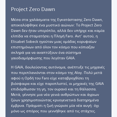
Project Zero Dawn
Μέσα στα χαλάσματα της Εγκατάστασης Zero Dawn,
αποκαλύφθηκε ένα μυστικό αιώνων: Το Project Zero
Dawn δεν ήταν υπερόπλο, αλλά δεν υπήρχε και καμία
ελπίδα να σταματήσει η Πληγή Faro. Αντ’ αυτού, η
Elisabet Sobeck ηγούταν μιας ομάδας κορυφαίων
επιστημόνων από όλον τον κόσμο που κόπιαζαν
σκληρά για να αναπτύξουν ένα σύστημα
γαιοδιαμόρφωσης που λεγόταν GAIA.
Η GAIA, δουλεύοντας αυτόνομα, ανέπτυξε τις μηχανές
που περιπλανιόνται στον κόσμο της Aloy. Πολύ μετά
αφού η Ορδή του Faro είχε καταβροχθίσει τη
βιόσφαιρα και είχε παροπλιστεί, οι μηχανές της GAIA
επιδιόρθωσαν τη γη, τον ουρανό και τη θάλασσα.
Μετά, γέννησε μια νέα γενιά ανθρώπων και άγριων
ζώων χρησιμοποιώντας κρυογενετικά διατηρημένα
έμβρυα. Πράγματι η ζωή γνώρισε μία νέα αυγή: όχι
μόνο ως σπόρος που γεννήθηκε από τις στάχτες.