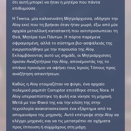
ότι αυτή μπορεί να ήταν η μητέρα που πάντα
επιθυμούσε.
Η Teersa, μία καλοσυνάτη Μητριάρχισσα, οδήγησε την
Aloy εκεί που τη βρήκαν όταν ήταν μωρό, έξω από μία
αρχαία μεταλλική καταπακτή που αντιπροσωπεύει τη
Θεά, Μητέρα των Πάντων. Η πόρτα παρέμενε
σφραγισμένη, αλλά το σύστημα βιο-ασφάλειάς της
ενεργοποιήθηκε με την παρουσία της Aloy.
Εκλαμβάνοντας αυτό ως σημάδι, οι Μητριάρχισσες
όρισαν Αναζητήτρια την Aloy, απονέμοντάς της το
σπάνιο προνόμιο να αφήνει τους Ιερούς Τόπους προς
αναζήτηση απαντήσεων.
Καθώς η Aloy ετοιμαζόταν να φύγει, ένα αρχαίο
πολεμικό ρομπότ Corruptor επιτέθηκε στους Nora. Η
Aloy υπερασπίστηκε τη φυλή και νίκησε τη μηχανή.
Μετά με τον Φακό της και την κλίση της στην
τεχνολογία ανακατασκεύασε ένα εξάρτημα από τα
απομεινάρια της μηχανής. Αυτό επέτρεψε στην Aloy να
ελέγχει μηχανές και να τις μετατρέπει σε οχήματα
προς ίππευση ή συμμάχους στη μάχη.