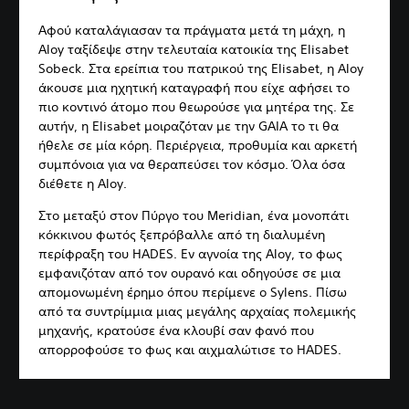
Αφού καταλάγιασαν τα πράγματα μετά τη μάχη, η
Aloy ταξίδεψε στην τελευταία κατοικία της Elisabet
Sobeck. Στα ερείπια του πατρικού της Elisabet, η Aloy
άκουσε μια ηχητική καταγραφή που είχε αφήσει το
πιο κοντινό άτομο που θεωρούσε για μητέρα της. Σε
αυτήν, η Elisabet μοιραζόταν με την GAIA το τι θα
ήθελε σε μία κόρη. Περιέργεια, προθυμία και αρκετή
συμπόνοια για να θεραπεύσει τον κόσμο. Όλα όσα
διέθετε η Aloy.
Στο μεταξύ στον Πύργο του Meridian, ένα μονοπάτι
κόκκινου φωτός ξεπρόβαλλε από τη διαλυμένη
περίφραξη του HADES. Εν αγνοία της Aloy, το φως
εμφανιζόταν από τον ουρανό και οδηγούσε σε μια
απομονωμένη έρημο όπου περίμενε ο Sylens. Πίσω
από τα συντρίμμια μιας μεγάλης αρχαίας πολεμικής
μηχανής, κρατούσε ένα κλουβί σαν φανό που
απορροφούσε το φως και αιχμαλώτισε το HADES.