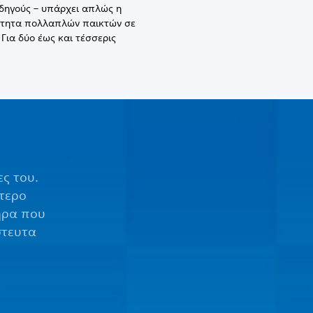
δηγούς – υπάρχει απλώς η
τητα πολλαπλών παικτών σε
Για δύο έως και τέσσερις
ς του.
τερο
ήρα που
στευτα