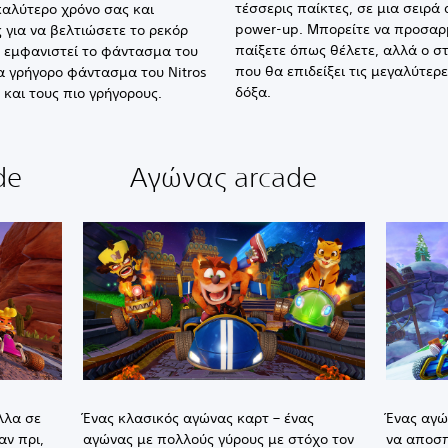
τέσσερις παίκτες, σε μια σειρά
καλύτερο χρόνο σας και
power-up. Μπορείτε να προσαρμ
 για να βελτιώσετε το ρεκόρ
παίξετε όπως θέλετε, αλλά ο στό
α εμφανιστεί το φάντασμα του
που θα επιδείξει τις μεγαλύτερε
τα γρήγορο φάντασμα του Nitros
δόξα.
και τους πιο γρήγορους.
de
Αγώνας arcade
λλα σε
Ένας κλασικός αγώνας καρτ – ένας
Ένας αγώ
αν πρι,
αγώνας με πολλούς γύρους με στόχο τον
να αποσπ