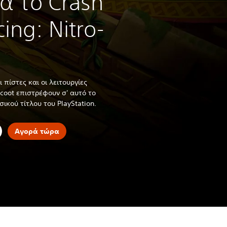
ια το Crash
ing: Nitro-
ι πίστες και οι λειτουργίες
icoot επιστρέφουν σ' αυτό το
ικού τίτλου του PlayStation.
Αγορά τώρα