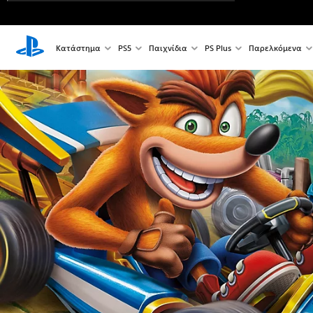
Κατάστημα
PS5
Παιχνίδια
PS Plus
Παρελκόμενα