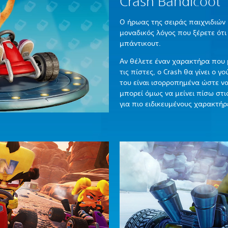
Crash Bandicoot
Ο ήρωας της σειράς παιχνιδιών
μοναδικός λόγος που ξέρετε ότ
μπάντικουτ.
Αν θέλετε έναν χαρακτήρα που 
τις πίστες, ο Crash θα γίνει ο γ
του είναι ισορροπημένα ώστε να
μπορεί όμως να μείνει πίσω στι
για πιο ειδικευμένους χαρακτήρ