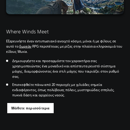
Where Winds Meet
Εξερευνήστε έναν εντυπωσιακό ανοιχτό κόσμο, μόνοι ή με φίλους σε
αυτό το
δωρεάν
RPG περιπέτειας με ρίζες στην πλούσια κληρονομιά του
είδους Wuxia.
Δημιουργήστε και προσαρμόστε τον χαρακτήρα σας
χρησιμοποιώντας ένα μοναδικό και απίστευτα ρευστό σύστημα
μάχης, διαμορφώνοντας ένα στιλ μάχης που ταιριάζει στον ρυθμό
σας.
Επισκεφθείτε πάνω από 20 περιοχές με χιλιάδες σημεία
ενδιαφέροντος, όπως πολύβουες πόλεις, μυστηριώδεις σπηλιές,
πυκνά δάση και αρχαίους ναούς.
Μάθετε περισσότερα