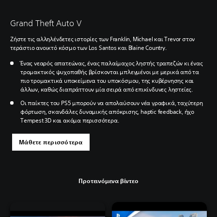
Grand Theft Auto V
Ζήστε τις αλληλένδετες ιστορίες των Franklin, Michael και Trevor στον
τεράστιο ανοικτό κόσμο των Los Santos και Blaine Country.
Ένας νεαρός απατεώνας, ένας παλαίμαχος ληστής τραπεζών κι ένας
τρομακτικός ψυχοπαθής βρίσκονται μπλεγμένοι με μερικά από τα
πιο τρομακτικά υποκείμενα του υποκόσμου, της κυβέρνησης και
άλλων, καθώς διαπράττουν μία σειρά από επικίνδυνες ληστείες.
Οι παίκτες του PS5 μπορούν να απολαύσουν νέα γραφικά, ταχύτερη
φόρτωση, σκανδάλες δυναμικής απόκρισης, haptic feedback, ήχο
Tempest 3D και ακόμα περισσότερα.
Μάθετε περισσότερα
Προτεινόμενα βίντεο