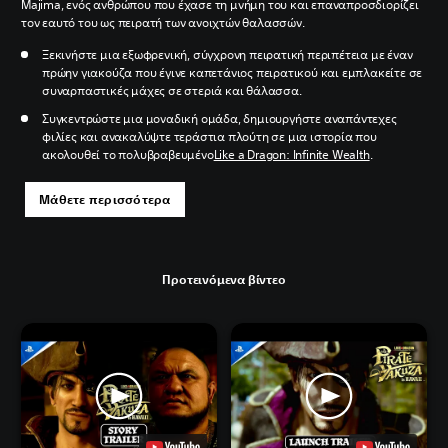
Majima, ενός ανθρώπου που έχασε τη μνήμη του και επαναπροσδιορίζει
τον εαυτό του ως πειρατή των ανοιχτών θαλασσών.
Ξεκινήστε μια εξωφρενική, σύγχρονη πειρατική περιπέτεια με έναν
πρώην γιακούζα που έγινε καπετάνιος πειρατικού και εμπλακείτε σε
συναρπαστικές μάχες σε στεριά και θάλασσα.
Συγκεντρώστε μια μοναδική ομάδα, δημιουργήστε αναπάντεχες
φιλίες και ανακαλύψτε τεράστια πλούτη σε μια ιστορία που
ακολουθεί το πολυβραβευμένο
Like a Dragon: Infinite Wealth
.
Μάθετε περισσότερα
Προτεινόμενα βίντεο