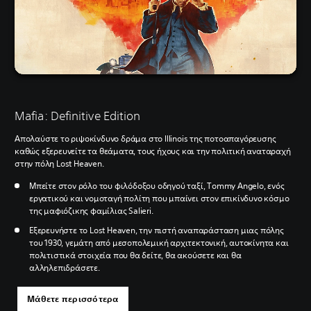
Mafia: Definitive Edition
Απολαύστε το ριψοκίνδυνο δράμα στο Illinois της ποτοαπαγόρευσης
καθώς εξερευνείτε τα θεάματα, τους ήχους και την πολιτική αναταραχή
στην πόλη Lost Heaven.
Μπείτε στον ρόλο του φιλόδοξου οδηγού ταξί, Tommy Angelo, ενός
εργατικού και νομοταγή πολίτη που μπαίνει στον επικίνδυνο κόσμο
της μαφιόζικης φαμίλιας Salieri.
Εξερευνήστε το Lost Heaven, την πιστή αναπαράσταση μιας πόλης
του 1930, γεμάτη από μεσοπολεμική αρχιτεκτονική, αυτοκίνητα και
πολιτιστικά στοιχεία που θα δείτε, θα ακούσετε και θα
αλληλεπιδράσετε.
Μάθετε περισσότερα