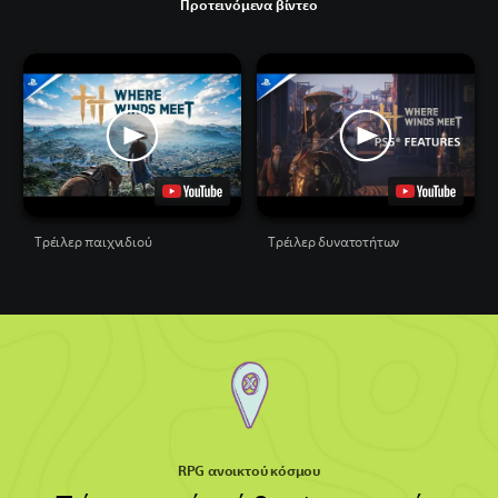
Προτεινόμενα βίντεο
Τρέιλερ παιχνιδιού
Τρέιλερ δυνατοτήτων
RPG ανοικτού κόσμου