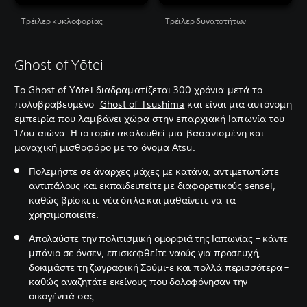
Τρέιλερ κυκλοφορίας
Τρέιλερ δυνατοτήτων
Ghost of Yōtei
Το Ghost of Yōtei διαδραματίζεται 300 χρόνια μετά το
πολυβραβευμένο
Ghost of Tsushima
και είναι μια αυτόνομη
εμπειρία που λαμβάνει χώρα στην επαρχιακή Ιαπωνία του
17ου αιώνα. Η ιστορία ακολουθεί μια βασανισμένη και
μοναχική μισθοφόρο με το όνομα Atsu.
Πολεμήστε σε άναρχες μάχες με κατάνα, αντιμετωπίστε
αντιπάλους και εκπαιδευτείτε με διαφορετικούς sensei,
καθώς βρίσκετε νέα όπλα και μαθαίνετε να τα
χρησιμοποιείτε.
Απολαύστε την πολιτισμική ομορφιά της Ιαπωνίας – κάντε
μπάνιο σε όνσεν, επισκεφθείτε ναούς για προσευχή,
δοκιμάστε τη ζωγραφική Σούμι-ε και πολλά περισσότερα –
καθώς αναζητάτε εκείνους που δολοφόνησαν την
οικογένειά σας.