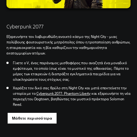
Cyberpunk 2077
Εξερευνήστε τον λαβυρινθώδη ανοικτό κόσμο της Night City - μιας
πολύβουης φουτουριστικής μητρόπολης όπου η τροποποίηση ανθρώπων,
η εταιρειοκρατία και η βία καθορίζουν την καθημερινότητα
εκατομμυρίων ατόμων.
Γίνετε ο V, ένας παράνομος μισθοφόρος που αναζητά ένα μοναδικό
εμφύτευμα, το οποίο ίσως είναι το μυστικό της αθανασίας. Πάρτε το
μέρος των εταιρειών ή διαπράξτε εγκληματικά παιχνίδια για να
ολοκληρώσετε τους στόχους σας.
Χαράξτε τον δικό σας θρύλο στη Night City και μετά επεκτείνετε την
ιστορία με το
Cyberpunk 2077: Phantom Liberty
και εξερευνήστε τη νέα
περιοχή του Dogtown, βοηθώντας τον μυστικό πράκτορα Solomon
Reed.
Μάθετε περισσότερα