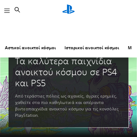
Αναζήτηση
Αστικοί ανοικτοί κόσμοι
Ιστορικοί ανοικτοί κόσμοι
Μαγ
Οδηγοί και Άρθρα
Τα καλύτερα παιχνίδια
ανοικτού κόσμου σε PS4
και PS5
Από τεράστιες πόλεις ως αχανείς, άγριες ερημιές,
χαθείτε στα πιο καθηλωτικά και απέραντα
βιντεοπαιχνίδια ανοικτού κόσμου για τις κονσόλες
PlayStation.