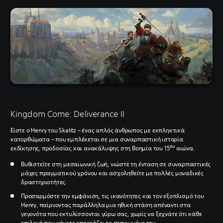
Kingdom Come: Deliverance II
Είστε ο Henry του Skalitz – ένας απλός άνθρωπος με εκπληκτικά
κατορθώματα – που εμπλέκεται σε μια συναρπαστική ιστορία
ου
εκδίκησης, προδοσίας και ανακάλυψης στη Βοημία του 15
αιώνα.
Βυθιστείτε στη μεσαιωνική ζωή, νιώστε τη ένταση σε συναρπαστικές
μάχες πραγματικού χρόνου και ασχοληθείτε με πολλές μοναδικές
δραστηριοτήτες.
Προσαρμόστε την εμφάνιση, τις ικανότητες και τον εξοπλισμό του
Henry, παίρνοντας παράλληλα μια ηθική στάση απέναντι στα
γεγονότα που εκτυλίσσονται γύρω σας, χωρίς να ξεχνάτε ότι κάθε
επιλογή που κάνετε επηρεάζει το πεπρωμένο του.