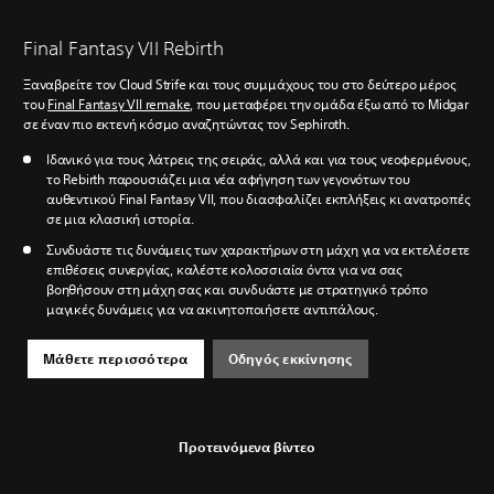
Final Fantasy VII Rebirth
Ξαναβρείτε τον Cloud Strife και τους συμμάχους του στο δεύτερο μέρος
του
Final Fantasy VII remake
, που μεταφέρει την ομάδα έξω από το Midgar
σε έναν πιο εκτενή κόσμο αναζητώντας τον Sephiroth.
Ιδανικό για τους λάτρεις της σειράς, αλλά και για τους νεοφερμένους,
το Rebirth παρουσιάζει μια νέα αφήγηση των γεγονότων του
αυθεντικού Final Fantasy VII, που διασφαλίζει εκπλήξεις κι ανατροπές
σε μια κλασική ιστορία.
Συνδυάστε τις δυνάμεις των χαρακτήρων στη μάχη για να εκτελέσετε
επιθέσεις συνεργίας, καλέστε κολοσσιαία όντα για να σας
βοηθήσουν στη μάχη σας και συνδυάστε με στρατηγικό τρόπο
μαγικές δυνάμεις για να ακινητοποιήσετε αντιπάλους.
Μάθετε περισσότερα
Οδηγός εκκίνησης
Προτεινόμενα βίντεο