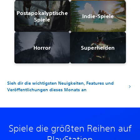
Postapokalyptische
Indie-Spiele
Spiele
Horror
Superhelden
Sieh dir die wichtigsten Neuigkeiten, Features und
Veröffentlichungen dieses Monats an
Spiele die größten Reihen auf
PlayStation