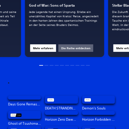
h
God of War: Sons of Sparta
Stellar Bl
am und seine
Jede Legende hat einen Ursprung. Erlebe ein
Die Zukunft
it als Teil
unerzähltes Kapitel von Kratos' Reise, angesiedelt
diesem bran
chirale
in den harten Jahren des spartanischen Trainings
Tauche ein 
sbaut.
an der Seite seines Bruders Deimos.
Welt, in de
eindrucksvo
Mehr erfahren
Die Reihe entdecken
Mehr erf
Days Gone Remastered
DEATH STRANDING DIRECTOR'S CUT
Demon’s Souls
Horizon Zero Dawn™ Remastered
Horizon Forbidden West™
Ghost of Tsushima Director's Cut