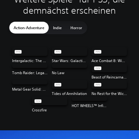
demnächst erscheinen
Action-Adventure
Indie
Horror
Intergalactic: The Heretic Prophet
Star Wars: Galactic Racer™
Ace Combat 8: Wings of Theve
Tomb Raider: Legacy of Atlantis
No Law
Beast of Reincarnation
Metal Gear Solid: Master Collection Vol. 2
Tides of Annihilation
No Rest for the Wicked
HOT WHEELS™ Infinite Rush
Crossfire