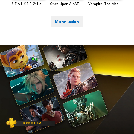
S.T.A.L.K.E.R. 2: Heart of Chornobyl
Once Upon A KATAMARI
Vampire: The Masquerade® - Bloodlines™ 2
Mehr laden