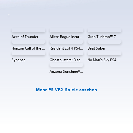
Aces of Thunder
Alien: Rogue Incursion VR
Gran Turismo™ 7
Horizon Call of the Mountain™
Resident Evil 4 PS4 & PS5
Beat Saber
Synapse
Ghostbusters: Rise of the Ghost Lord
No Man's Sky PS4 & PS5
Arizona Sunshine® VR 2
Mehr PS VR2-Spiele ansehen