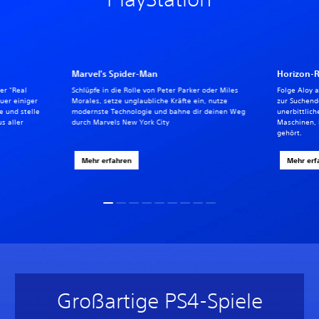
Marvel's Spider-Man
Horizon-
ter "Real
Schlüpfe in die Rolle von Peter Parker oder Miles
Folge Aloy 
uer einiger
Morales, setze unglaubliche Kräfte ein, nutze
zur Suchende
 und stelle
modernste Technologie und bahne dir deinen Weg
unerbittlich
s aller
durch Marvels New York City
Maschinen, 
gehört.
Mehr erfahren
Mehr erf
Großartige PS4-Spiele