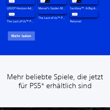
LEGO® Horizon Adventures™
Marvel's Spider-Man: Miles Morales
Sackboy™: A Big Adventure
The Last of Us™ Part II Remastered
The Last of Us™ Part I
Returnal
Mehr laden
Mehr beliebte Spiele, die jetzt
für PS5* erhältlich sind