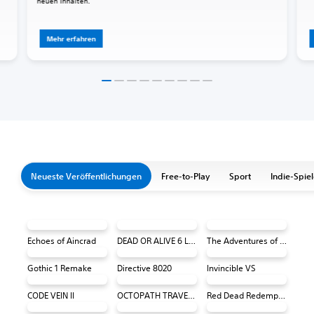
neuen Inhalten.
Mehr erfahren
Neueste Veröffentlichungen
Free-to-Play
Sport
Indie-Spie
Echoes of Aincrad
DEAD OR ALIVE 6 Last Round Core Fighters
The Adventures of Elliot: The Millennium Tales
Gothic 1 Remake
Directive 8020
Invincible VS
CODE VEIN II
OCTOPATH TRAVELER 0 PS4 & PS5
Red Dead Redemption (PS4 & PS5)