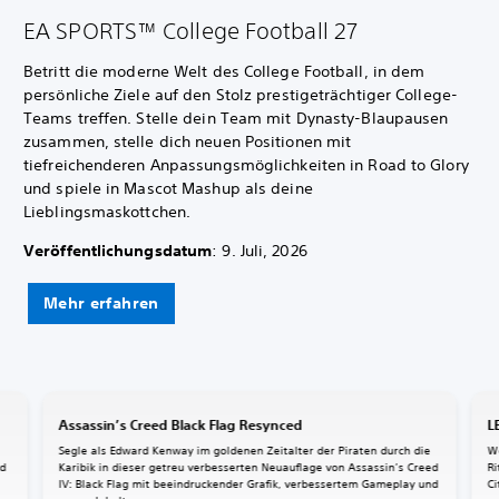
EA SPORTS™ College Football 27
Betritt die moderne Welt des College Football, in dem
persönliche Ziele auf den Stolz prestigeträchtiger College-
Teams treffen. Stelle dein Team mit Dynasty-Blaupausen
zusammen, stelle dich neuen Positionen mit
tiefreichenderen Anpassungsmöglichkeiten in Road to Glory
und spiele in Mascot Mashup als deine
Lieblingsmaskottchen.
Veröffentlichungsdatum
: 9. Juli, 2026
Mehr erfahren
Assassin’s Creed Black Flag Resynced
L
Segle als Edward Kenway im goldenen Zeitalter der Piraten durch die
W
nd
Karibik in dieser getreu verbesserten Neuauflage von Assassin’s Creed
Ri
IV: Black Flag mit beeindruckender Grafik, verbessertem Gameplay und
Ci