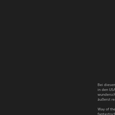
Bei diese
in den US
wundersch
äußerst re
Way of th
fantastis