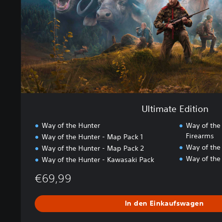
E
d
i
t
i
o
n
Ultimate Edition
Way of the Hunter
Way of the
Firearms
Way of the Hunter - Map Pack 1
Way of the
Way of the Hunter - Map Pack 2
Way of the
Way of the Hunter - Kawasaki Pack
€69,99
In den Einkaufswagen