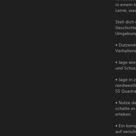
in einem 
Lerne, was
Stell dich
Geschicht
Umgebung
• Dutzende
Verhalten
• Jage wie
und Schus
• Jage in 
nordwestl
55 Quadra
• Nutze d
schalte es
erleben.
• Ein kom
auf versch