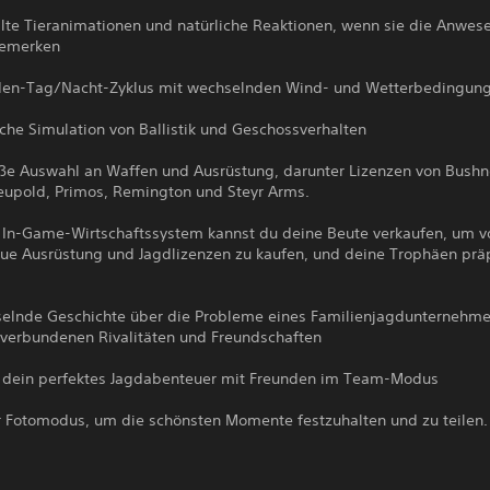
ilte Tieranimationen und natürliche Reaktionen, wenn sie die Anwes
bemerken
den-Tag/Nacht-Zyklus mit wechselnden Wind- und Wetterbedingun
sche Simulation von Ballistik und Geschossverhalten
oße Auswahl an Waffen und Ausrüstung, darunter Lizenzen von Bushne
Leupold, Primos, Remington und Steyr Arms.
 In-Game-Wirtschaftssystem kannst du deine Beute verkaufen, um v
eue Ausrüstung und Jagdlizenzen zu kaufen, und deine Trophäen prä
sselnde Geschichte über die Probleme eines Familienjagdunternehm
 verbundenen Rivalitäten und Freundschaften
 dein perfektes Jagdabenteuer mit Freunden im Team-Modus
er Fotomodus, um die schönsten Momente festzuhalten und zu teilen.