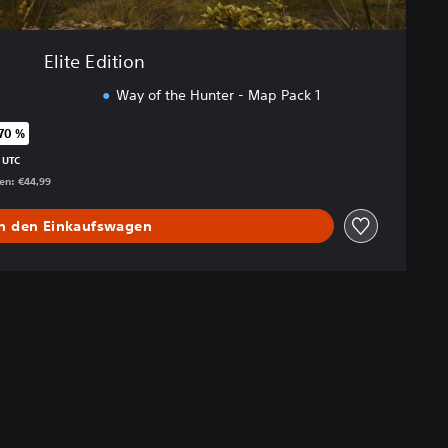
Elite Edition
Way of the Hunter - Map Pack 1
70 %
egenüber dem Originalpreis von €44,99
 UTC
gen: €44,99
In den Einkaufswagen