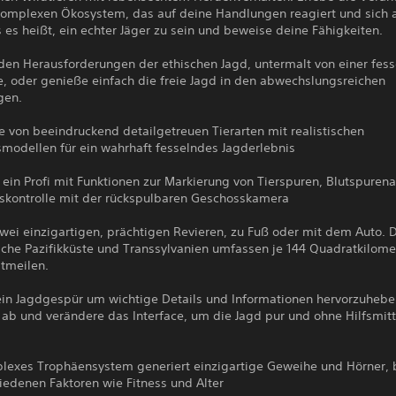
komplexen Ökosystem, das auf deine Handlungen reagiert und sich 
 es heißt, ein echter Jäger zu sein und beweise deine Fähigkeiten.
 den Herausforderungen der ethischen Jagd, untermalt von einer fes
e, oder genieße einfach die freie Jagd in den abwechslungsreichen
en.
 von beeindruckend detailgetreuen Tierarten mit realistischen
smodellen für ein wahrhaft fesselndes Jagderlebnis
 ein Profi mit Funktionen zur Markierung von Tierspuren, Blutspuren
skontrolle mit der rückspulbaren Geschosskamera
zwei einzigartigen, prächtigen Revieren, zu Fuß oder mit dem Auto. 
iche Pazifikküste und Transsylvanien umfassen je 144 Quadratkilome
tmeilen.
ein Jagdgespür um wichtige Details und Informationen hervorzuhebe
 ab und verändere das Interface, um die Jagd pur und ohne Hilfsmitt
plexes Trophäensystem generiert einzigartige Geweihe und Hörner, 
iedenen Faktoren wie Fitness und Alter