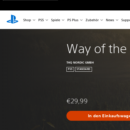
Shop
PS5
Spiele
PS Plus
Zubehör
News
Suppo
Way of the
THQ NORDIC GMBH
PS5
STANDARD
€29,99
In den Einkaufswag