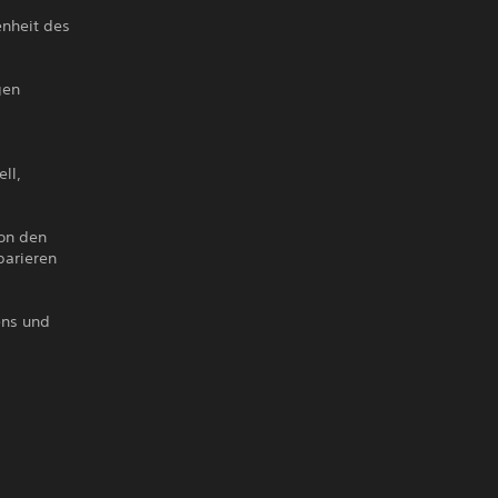
enheit des
gen
ll,
on den
parieren
ens und