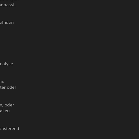
anpasst.
selnden
analyse
Die
ter oder
n, oder
el zu
basierend