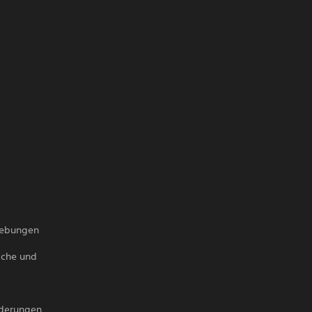
gebungen
iche und
nderungen