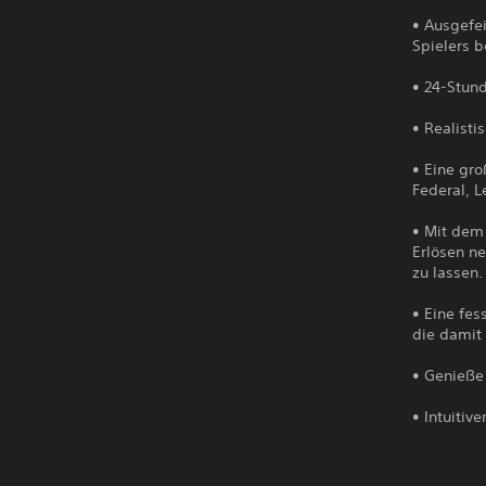
• Ausgefe
Spielers 
• 24-Stun
• Realisti
• Eine gr
Federal, 
• Mit dem
Erlösen n
zu lassen.
• Eine fe
die damit
• Genieße
• Intuitiv