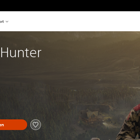
rt
 Hunter
en