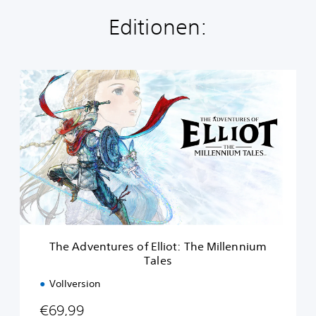
Editionen:
T
h
e
A
d
v
e
n
t
u
r
e
s
The Adventures of Elliot: The Millennium
o
Tales
f
E
Vollversion
l
l
€69,99