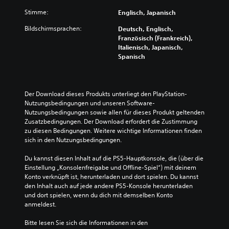
h
e
s
s
e
w
Stimme:
i
Englisch, Japanisch
)
i
u
i
l
w
g
e
Bildschirmsprachen:
e
Deutsch, Englisch,
d
i
n
r
r
Französisch (Frankreich),
a
r
a
e
i
Italienisch, Japanisch,
s
d
l
l
g
Spanisch
S
i
e
e
k
p
n
r
m
e
i
e
e
e
i
e
i
d
n
t
Der Download dieses Produkts unterliegt den PlayStation-
l
n
u
t
s
Nutzungsbedingungen und unseren Software-
k
e
z
e
g
Nutzungsbedingungen sowie allen für dieses Produkt geltenden 
e
r
i
a
r
Zusatzbedingungen. Der Download erfordert die Zustimmung 
i
W
e
l
a
zu diesen Bedingungen. Weitere wichtige Informationen finden 
n
e
r
t
d
sich in den Nutzungsbedingungen.
e
i
e
e
d
n
s
n
r
e
Du kannst diesen Inhalt auf die PS5-Hauptkonsole, die (über die 
g
e
o
n
s
Einstellung „Konsolenfreigabe und Offline-Spiel“) mit deinem 
e
d
d
a
S
Konto verknüpft ist, herunterladen und dort spielen. Du kannst 
s
a
e
t
p
den Inhalt auch auf jede andere PS5-Konsole herunterladen 
p
r
r
i
i
und dort spielen, wenn du dich mit demselben Konto 
r
g
s
v
e
anmeldest.
o
e
i
e
l
c
s
e
P
s
Bitte lesen Sie sich die Informationen in den 
h
t