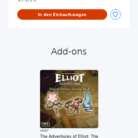
o
o
n
l
In den Einkaufswagen
o
g
u
e
D
e
Add-ons
m
o
PS5
OBJEKT
The Adventures of Elliot: The