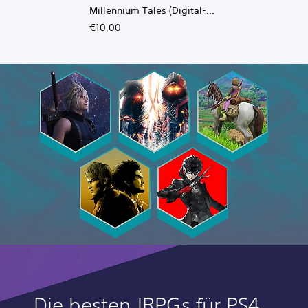
Millennium Tales (Digital-
Deluxe-Upgrade)
€10,00
Die besten JRPGs für PS4