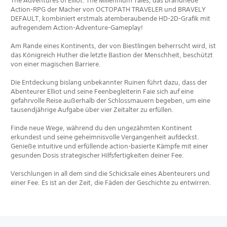
The Adventures of Elliot: The Millennium Tales, das brandneue
Action-RPG der Macher von OCTOPATH TRAVELER und BRAVELY
DEFAULT, kombiniert erstmals atemberaubende HD-2D-Grafik mit
aufregendem Action-Adventure-Gameplay!
Am Rande eines Kontinents, der von Biestlingen beherrscht wird, ist
das Königreich Huther die letzte Bastion der Menschheit, beschützt
von einer magischen Barriere.
Die Entdeckung bislang unbekannter Ruinen führt dazu, dass der
Abenteurer Elliot und seine Feenbegleiterin Faie sich auf eine
gefahrvolle Reise außerhalb der Schlossmauern begeben, um eine
tausendjährige Aufgabe über vier Zeitalter zu erfüllen.
Finde neue Wege, während du den ungezähmten Kontinent
erkundest und seine geheimnisvolle Vergangenheit aufdeckst.
Genieße intuitive und erfüllende action-basierte Kämpfe mit einer
gesunden Dosis strategischer Hilfsfertigkeiten deiner Fee.
Verschlungen in all dem sind die Schicksale eines Abenteurers und
einer Fee. Es ist an der Zeit, die Fäden der Geschichte zu entwirren.