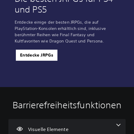
und PS5
Entdecke einige der besten JRPGs, die auf
PlayStation-Konsolen erhältlich sind, inklusive
berühmter Reihen wie Final Fantasy und
Kultfavoriten wie Dragon Quest und Persona.
Entdecke JRPGs
Barrierefreiheitsfunktionen
T
L
S
A
A
e
a
p
n
n
x
u
i
p
p
t
t
e
a
a
d
s
l
s
s
Visuelle Elemente
e
t
b
s
s