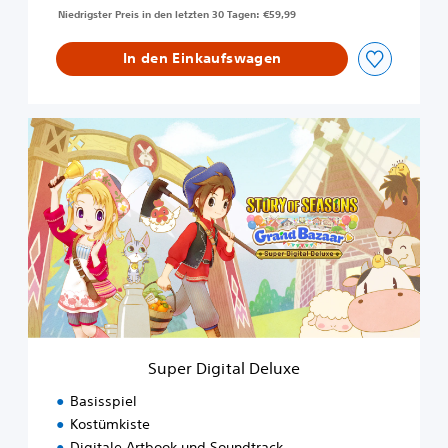
Niedrigster Preis in den letzten 30 Tagen: €59,99
In den Einkaufswagen
S
u
p
e
r
D
i
g
i
t
a
l
D
Super Digital Deluxe
e
l
Basisspiel
u
Kostümkiste
x
Digitale Artbook und Soundtrack