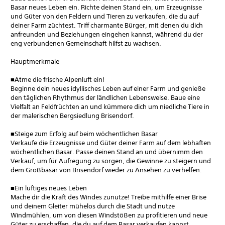
Basar neues Leben ein. Richte deinen Stand ein, um Erzeugnisse
und Güter von den Feldern und Tieren zu verkaufen, die du auf
deiner Farm züchtest. Triff charmante Bürger, mit denen du dich
anfreunden und Beziehungen eingehen kannst, während du der
eng verbundenen Gemeinschaft hilfst zu wachsen.
Hauptmerkmale
■Atme die frische Alpenluft ein!
Beginne dein neues idyllisches Leben auf einer Farm und genieße
den täglichen Rhythmus der ländlichen Lebensweise. Baue eine
Vielfalt an Feldfrüchten an und kümmere dich um niedliche Tiere in
der malerischen Bergsiedlung Brisendorf.
■Steige zum Erfolg auf beim wöchentlichen Basar
Verkaufe die Erzeugnisse und Güter deiner Farm auf dem lebhaften
wöchentlichen Basar. Passe deinen Stand an und übernimm den
Verkauf, um für Aufregung zu sorgen, die Gewinne zu steigern und
dem Großbasar von Brisendorf wieder zu Ansehen zu verhelfen.
■Ein luftiges neues Leben
Mache dir die Kraft des Windes zunutze! Treibe mithilfe einer Brise
und deinem Gleiter mühelos durch die Stadt und nutze
Windmühlen, um von diesen Windstößen zu profitieren und neue
Güter zu erschaffen, die du auf dem Basar verkaufen kannst.