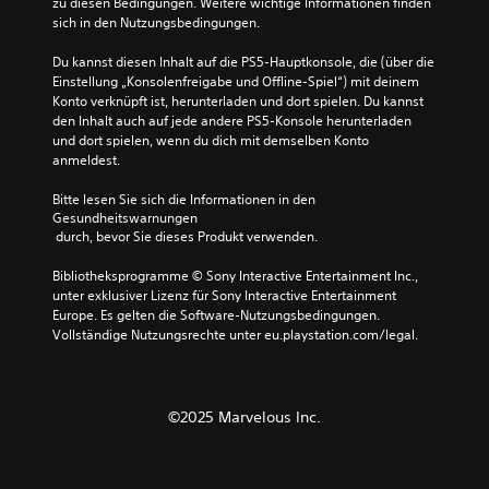
d
zu diesen Bedingungen. Weitere wichtige Informationen finden 
e
o
t
i
sich in den Nutzungsbedingungen.
l
s
e
n
e
i
u
e
Du kannst diesen Inhalt auf die PS5-Hauptkonsole, die (über die 
m
g
e
i
Einstellung „Konsolenfreigabe und Offline-Spiel“) mit deinem 
e
n
r
n
Konto verknüpft ist, herunterladen und dort spielen. Du kannst 
n
a
e
e
den Inhalt auch auf jede andere PS5-Konsole herunterladen 
t
l
l
r
und dort spielen, wenn du dich mit demselben Konto 
e
e
e
g
anmeldest.
d
r
m
r
e
e
e
ö
Bitte lesen Sie sich die Informationen in den 
s
d
n
ß
Gesundheitswarnungen
S
u
t
e
 durch, bevor Sie dieses Produkt verwenden.
p
z
e
r
i
i
a
e
Bibliotheksprogramme © Sony Interactive Entertainment Inc., 
e
e
l
n
unter exklusiver Lizenz für Sony Interactive Entertainment 
l
r
t
S
Europe. Es gelten die Software-Nutzungsbedingungen. 
s
e
e
c
Vollständige Nutzungsrechte unter eu.playstation.com/legal.
j
n
r
h
e
o
n
r
d
d
a
i
e
e
t
f
©2025 Marvelous Inc.
r
r
i
t
z
s
v
a
e
i
e
r
i