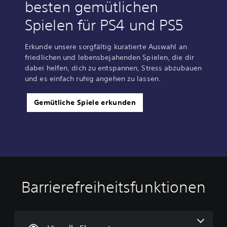
besten gemütlichen
Spielen für PS4 und PS5
Erkunde unsere sorgfältig kuratierte Auswahl an
friedlichen und lebensbejahenden Spielen, die dir
dabei helfen, dich zu entspannen, Stress abzubauen
und es einfach ruhig angehen zu lassen.
Gemütliche Spiele erkunden
Barrierefreiheitsfunktionen
G
L
A
S
r
a
n
t
o
u
p
e
ß
t
a
u
e
s
s
e