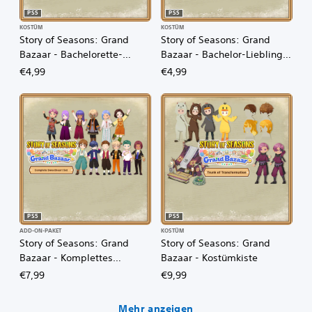
PS5
PS5
KOSTÜM
KOSTÜM
Story of Seasons: Grand
Story of Seasons: Grand
Bazaar - Bachelorette-
Bazaar - Bachelor-Liebling-
Liebling-Set
Set
€4,99
€4,99
PS5
PS5
ADD-ON-PAKET
KOSTÜM
Story of Seasons: Grand
Story of Seasons: Grand
Bazaar - Komplettes
Bazaar - Kostümkiste
Liebling-Set
€7,99
€9,99
Mehr anzeigen