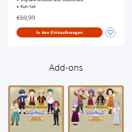
e
Kuh-Set
€69,99
In den Einkaufswagen
Add-ons