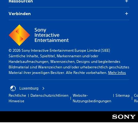
t
Ressourcen
h
n
e
t
g
r
e
Verbinden
s
s
r
ü
t
z
b
ü
u
e
t
l
z
r
e
u
s
s
© 2026 Sony Interactive Entertainment Europe Limited (SIEE)
n
e
i
Sämtliche Inhalte, Spieltitel, Markennamen und/oder
g
n
c
Handelsaufmachungen, Warenzeichen, Designs und begleitendes
f
i
h
Bildmaterial sind Warenzeichen und/oder urheberrechtlich geschütztes
ü
s
t
Material ihrer jeweiligen Besitzer. Alle Rechte vorbehalten.
Mehr Infos
r
t
U
D
.
m
u
Luxemburg
b
k
e
a
Rechtliche
Datenschutzrichtlinien
Website-
Sitemap
Co
l
n
Hinweise
Nutzungsbedingungen
Ri
e
n
g
s
u
t
n
A
g
n
e
l