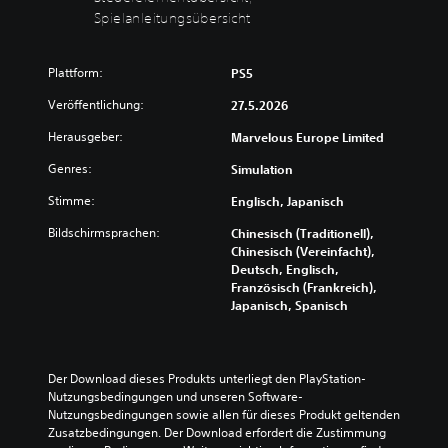
n
(
e
D
Spielanleitungsübersicht
s
e
L
s
t
i
a
(
d
u
n
H
Plattform:
PS5
i
t
e
f
e
s
Veröffentlichung:
27.5.2026
a
a
B
t
d
c
e
Herausgeber:
Marvelous Europe Limited
ä
s
l
h
r
-
e
Genres:
)
Simulation
k
u
g
e
D
p
Stimme:
Englisch, Japanisch
u
n
u
-
n
e
k
D
Bildschirmsprachen:
Chinesisch (Traditionell),
g
i
a
i
Chinesisch (Vereinfacht),
e
n
n
s
Deutsch, Englisch,
n
z
n
p
Französisch (Frankreich),
d
e
s
l
Japanisch, Spanisch
e
l
t
a
r
n
f
y
S
e
ü
s
t
r
r
)
Der Download dieses Produkts unterliegt den PlayStation-
e
A
d
w
Nutzungsbedingungen und unseren Software-
u
u
i
i
Nutzungsbedingungen sowie allen für dieses Produkt geltenden 
e
d
e
r
Zusatzbedingungen. Der Download erfordert die Zustimmung 
r
i
S