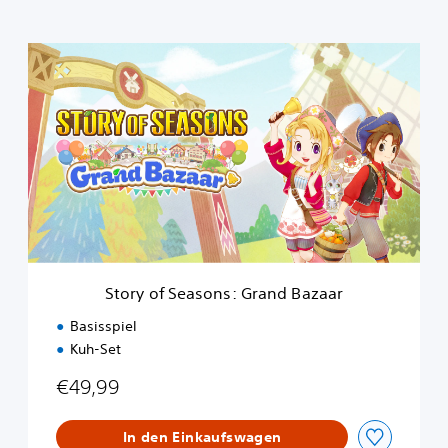
S
t
o
r
y
o
f
S
e
a
s
o
n
Story of Seasons: Grand Bazaar
s
:
Basisspiel
G
Kuh-Set
r
a
€49,99
n
d
B
In den Einkaufswagen