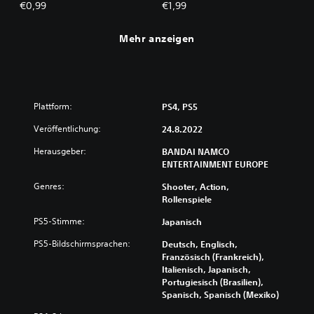
Super Pack Lv1
Super Pack Lv2
€0,99
€1,99
Mehr anzeigen
Plattform:
PS4, PS5
Veröffentlichung:
24.8.2022
Herausgeber:
BANDAI NAMCO
ENTERTAINMENT EUROPE
Genres:
Shooter, Action,
Rollenspiele
PS5-Stimme:
Japanisch
PS5-Bildschirmsprachen:
Deutsch, Englisch,
Französisch (Frankreich),
Italienisch, Japanisch,
Portugiesisch (Brasilien),
Spanisch, Spanisch (Mexiko)