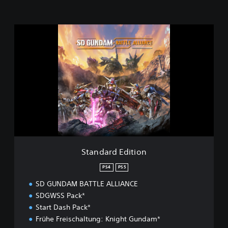
S
t
a
n
d
a
r
d
E
d
i
t
i
Standard Edition
o
n
PS4
PS5
SD GUNDAM BATTLE ALLIANCE
SDGWSS Pack*
Start Dash Pack*
Frühe Freischaltung: Knight Gundam*