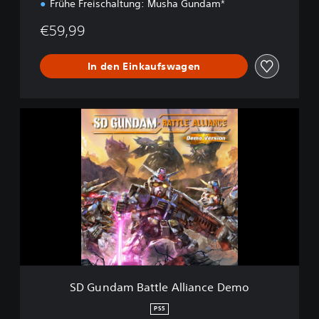
Frühe Freischaltung: Musha Gundam*
€59,99
In den Einkaufswagen
S
D
G
u
n
d
a
m
B
a
t
t
l
SD Gundam Battle Alliance Demo
e
A
PS5
l