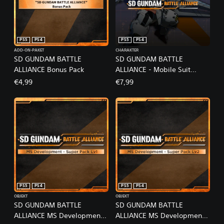
PS5
PS4
PS5
PS4
ADD-ON-PAKET
CHARAKTER
SD GUNDAM BATTLE
SD GUNDAM BATTLE
ALLIANCE Bonus Pack
ALLIANCE - Mobile Suit
Gundam: The Witch from
€4,99
€7,99
Mercury Pack
PS5
PS4
PS5
PS4
OBJEKT
OBJEKT
SD GUNDAM BATTLE
SD GUNDAM BATTLE
ALLIANCE MS Development -
ALLIANCE MS Development -