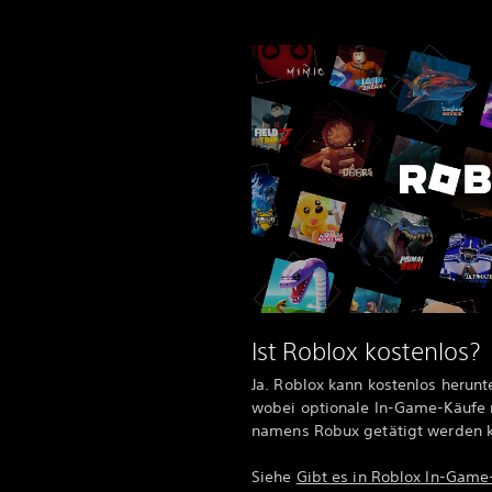
Ist Roblox kostenlos?
Ja. Roblox kann kostenlos herun
wobei optionale In-Game-Käufe m
namens Robux getätigt werden 
Siehe
Gibt es in Roblox In-Game