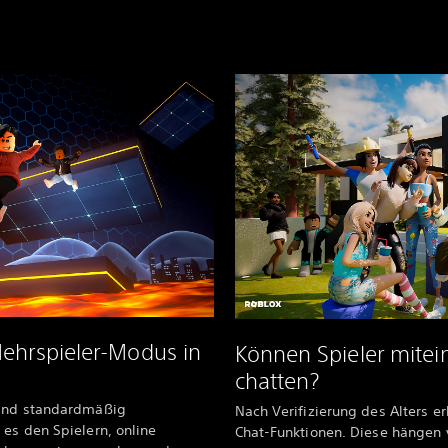
Mehrspieler-Modus in
Können Spieler mitei
chatten?
sind standardmäßig
Nach Verifizierung des Alters e
es den Spielern, online
Chat-Funktionen. Diese hängen 