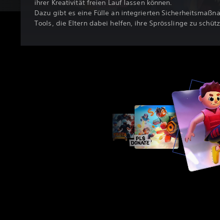
ihrer Kreativität freien Lauf lassen können.
Dazu gibt es eine Fülle an integrierten Sicherheitsmaß
Tools, die Eltern dabei helfen, ihre Sprösslinge zu schüt