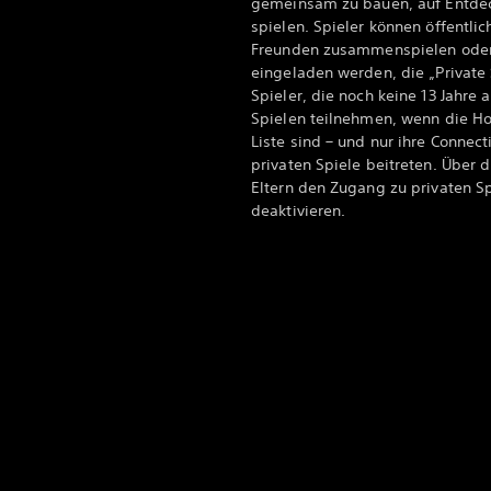
gemeinsam zu bauen, auf Entdec
spielen. Spieler können öffentlic
Freunden zusammenspielen oder 
eingeladen werden, die „Private
Spieler, die noch keine 13 Jahre 
Spielen teilnehmen, wenn die Hos
Liste sind – und nur ihre Connec
privaten Spiele beitreten. Über 
Eltern den Zugang zu privaten Sp
deaktivieren.