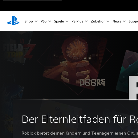
Shop
PS5
Spiele
PS Plus
Zubehör
News
Suppo
Der Elternleitfaden für 
Roblox bietet deinen Kindern und Teenagern einen Ort, 