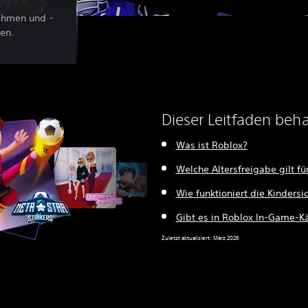
nahmen und -
zen.
Dieser Leitfaden beha
Was ist Roblox?
Welche Altersfreigabe gilt fü
Wie funktioniert die Kindersi
Gibt es in Roblox In-Game-K
Zuletzt aktualisiert: März 2026