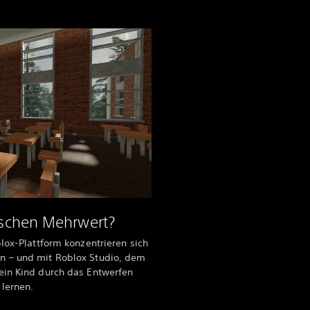
schen Mehrwert?
blox-Plattform konzentrieren sich
n – und mit Roblox Studio, dem
ein Kind durch das Entwerfen
 lernen.