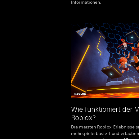
Informationen.
Wie funktioniert der 
Roblox?
Die meisten Roblox-Erlebnisse 
mehrspielerbasiert und erlauben 