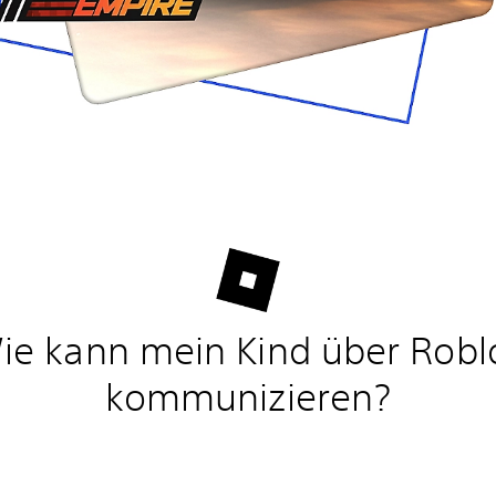
ie kann mein Kind über Robl
kommunizieren?