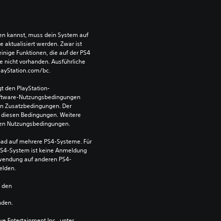
len kannst, muss dein System auf 
aktualisiert werden. Zwar ist 
einige Funktionen, die auf der PS4 
e nicht vorhanden. Ausführliche 
PlayStation.com/bc.
t den PlayStation-
ftware-Nutzungsbedingungen 
en Zusatzbedingungen. Der 
diesen Bedingungen. Weitere 
 den Nutzungsbedingungen.
ad auf mehrere PS4-Systeme. Für 
S4-System ist keine Anmeldung 
Verwendung auf anderen PS4-
elden.
n den 
nden.
 Entertainment Inc., unter 