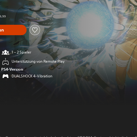
ber dem Originalpreis von €19,99
9,99
en
1 – 2 Spieler
Unterstützung von Remote Play
PS4-Version
DUALSHOCK 4-Vibration