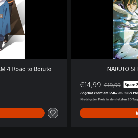
I
P
P
U
D
E
N
:
U
l
M 4 Road to Boruto
NARUTO SHI
t
i
€14,99
m
€19,99
Spare 
Preisnachlass g
a
Angebot endet am 12.8.2026 10:59 PM
t
Niedrigster Preis in den letzten 30 Ta
e
N
i
n
j
a