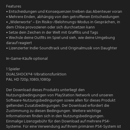
Features
• Entscheidungen und Konsequenzen treiben das Abenteuer voran
• Mehrere Enden, abhängig von den getroffenen Entscheidungen
• „Widerworte“ – Ein Risiko-/Belohnungs-Modus in Gesprächen, in
dem Chloe provozieren oder sich durchsetzen kann
• Setze dein Zeichen in der Welt mit Graffitis und Tags
• Wechsle deine Outfits im Spiel und sieh, wie deine Umgebung
darauf reagiert
• Lizenzierter Indie-Soundtrack und Originalmusik von Daughter
In-Game-Käufe optional
1 Spieler
DUALSHOCK®4-Vibrationsfunktion
PAL HD 720p,1080i,1080p
Der Download dieses Produkts unterliegt den
Nutzungsbedingungen von PlayStation Network und unseren
Software-Nutzungsbedingungen sowie allen für dieses Produkt
geltenden Zusatzbedingungen. Der Download erfordert die
Zustimmung zu diesen Bedingungen. Weitere wichtige
Informationen finden sich in den Nutzungsbedingungen.
Einmalige Lizenzgebühr für den Download auf mehrere PS4-
Systeme. Für eine Verwendung auf Ihrem primären PS4-System ist