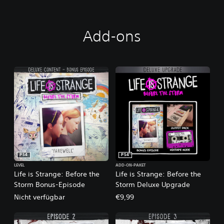
e
S
t
Add-ons
o
r
m
D
e
l
u
x
e
E
d
i
t
PS4
PS4
i
o
LEVEL
ADD-ON-PAKET
Life is Strange: Before the
Life is Strange: Before the
n
Storm Bonus-Episode
Storm Deluxe Upgrade
Nicht verfügbar
€9,99