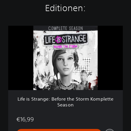
Editionen:
L
i
f
e
i
s
S
t
r
a
n
g
e
Life is Strange: Before the Storm Komplette
:
Season
B
e
f
€16,99
o
r