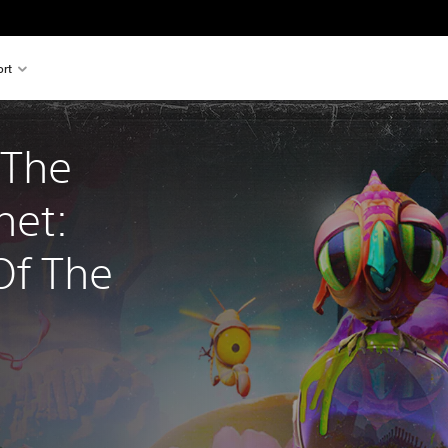
rt
 The 
net: 
f The 