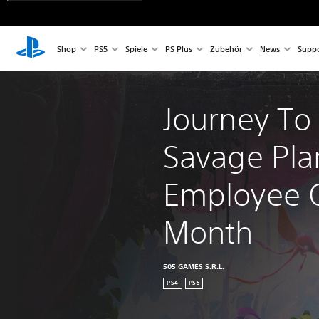
Shop
PS5
Spiele
PS Plus
Zubehör
News
Suppo
Journey To
Savage Pla
Employee O
Month
505 GAMES S.R.L.
PS4
PS5