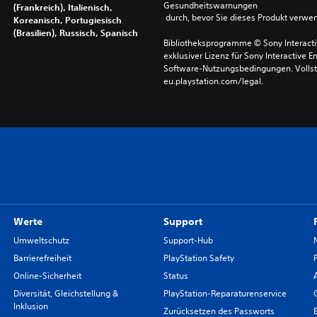
Gesundheitswarnungen
(Frankreich), Italienisch,
 durch, bevor Sie dieses Produkt verwe
Koreanisch, Portugiesisch
(Brasilien), Russisch, Spanisch
Bibliotheksprogramme © Sony Interactive
exklusiver Lizenz für Sony Interactive E
Software-Nutzungsbedingungen. Vollst
eu.playstation.com/legal.
Werte
Support
Umweltschutz
Support-Hub
Barrierefreiheit
PlayStation Safety
Online-Sicherheit
Status
Diversität, Gleichstellung &
PlayStation-Reparaturenservice
Inklusion
Zurücksetzen des Passworts