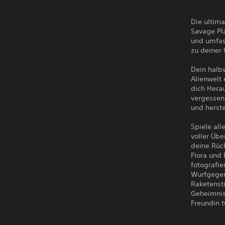
Die ultima
Savage Pla
und umfas
zu deiner 
Dein halb
Alienwelt 
dich Hera
vergessen,
und herste
Spiele all
voller Übe
deine Rück
Flora und 
fotografi
Wurfgegen
Raketensti
Geheimnis
Freundin t