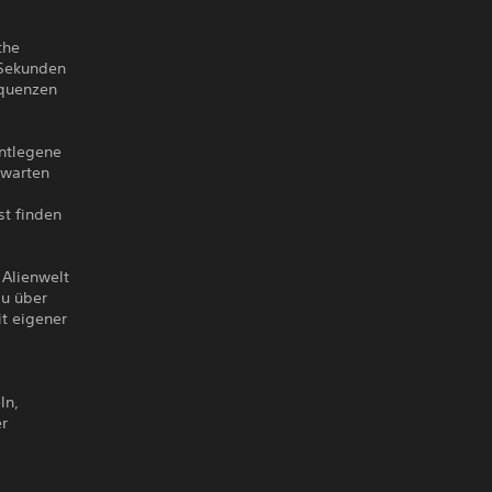
the
 Sekunden
equenzen
entlegene
rwarten
st finden
 Alienwelt
du über
it eigener
ln,
er