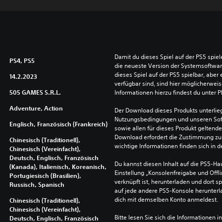
Damit du dieses Spiel auf der PS5 spie
PS4, PS5
die neueste Version der Systemsoftware 
dieses Spiel auf der PS5 spielbar, aber 
14.2.2023
verfügbar sind, sind hier möglicherweis
505 GAMES S.R.L.
Informationen hierzu findest du unter 
Adventure, Action
Der Download dieses Produkts unterlieg
Nutzungsbedingungen und unseren So
Englisch, Französisch (Frankreich)
sowie allen für dieses Produkt geltend
Download erfordert die Zustimmung zu 
Chinesisch (Traditionell),
wichtige Informationen finden sich in
Chinesisch (Vereinfacht),
Deutsch, Englisch, Französisch
Du kannst diesen Inhalt auf die PS5-Hau
(Kanada), Italienisch, Koreanisch,
Einstellung „Konsolenfreigabe und Offli
Portugiesisch (Brasilien),
verknüpft ist, herunterladen und dort sp
Russisch, Spanisch
auf jede andere PS5-Konsole herunterla
dich mit demselben Konto anmeldest.
Chinesisch (Traditionell),
Chinesisch (Vereinfacht),
Bitte lesen Sie sich die Informationen i
Deutsch, Englisch, Französisch