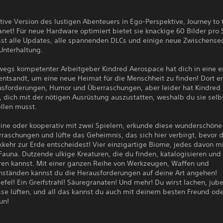
tive Version des lustigen Abenteuers in Ego-Perspektive, Journey to 
net! Für neue Hardware optimiert bietet sie knackige 60 Bilder pro
st alle Updates, alle spannenden DLCs und einige neue Zwischens
Unterhaltung.
wegs kompetenter Arbeitgeber Kindred Aerospace hat dich in eine 
entsandt, um eine neue Heimat für die Menschheit zu finden! Dort e
usforderungen, Humor und Überraschungen, aber leider hat Kindred
 dich mit der nötigen Ausrüstung auszustatten, weshalb du sie selb
llen musst.
eine oder kooperativ mit zwei Spielern, erkunde diese wunderschöne
rraschungen und lüfte das Geheimnis, das sich hier verbirgt, bevor 
kehr zur Erde entscheidest! Vier einzigartige Biome, jedes davon m
Fauna. Dutzende ulkige Kreaturen, die du finden, katalogisieren und
eren kannst. Mit einer ganzen Reihe von Werkzeugen, Waffen und
ständen kannst du die Herausforderungen auf deine Art angehen!
efel! Ein Greifstrahl! Säuregranaten! Und mehr! Du wirst lachen, jube
se lüften, und all das kannst du auch mit deinem besten Freund od
un!