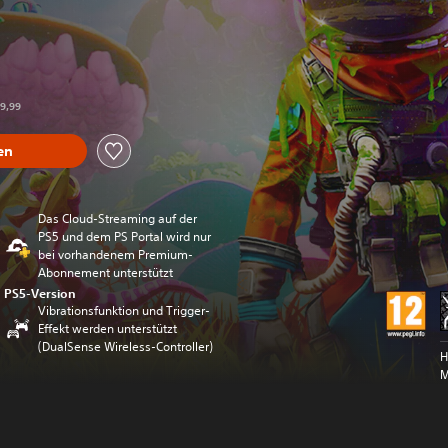
er dem Originalpreis von €29,99
29,99
en
Das Cloud-Streaming auf der
PS5 und dem PS Portal wird nur
bei vorhandenem Premium-
Abonnement unterstützt
PS5-Version
Vibrationsfunktion und Trigger-
Effekt werden unterstützt
(DualSense Wireless-Controller)
H
M