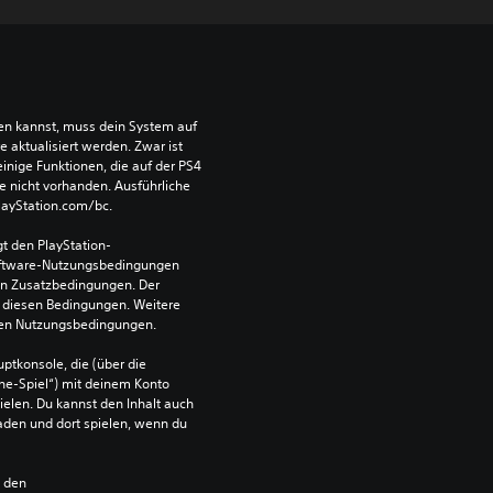
len kannst, muss dein System auf 
aktualisiert werden. Zwar ist 
einige Funktionen, die auf der PS4 
e nicht vorhanden. Ausführliche 
PlayStation.com/bc.
t den PlayStation-
ftware-Nutzungsbedingungen 
en Zusatzbedingungen. Der 
diesen Bedingungen. Weitere 
 den Nutzungsbedingungen.
ptkonsole, die (über die 
ne-Spiel“) mit deinem Konto 
ielen. Du kannst den Inhalt auch 
den und dort spielen, wenn du 
n den 