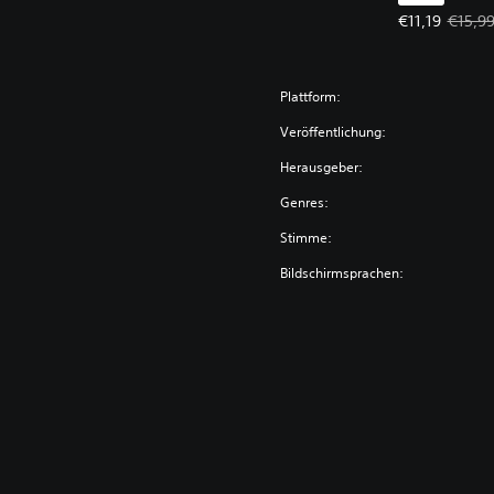
Angebotspreis
€11,19
€15,9
Plattform:
Veröffentlichung:
Herausgeber:
Genres:
Stimme:
Bildschirmsprachen: