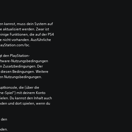
len kannst, muss dein System auf 
aktualisiert werden. Zwar ist 
einige Funktionen, die auf der PS4 
e nicht vorhanden. Ausführliche 
PlayStation.com/bc.
t den PlayStation-
ftware-Nutzungsbedingungen 
en Zusatzbedingungen. Der 
diesen Bedingungen. Weitere 
 den Nutzungsbedingungen.
ptkonsole, die (über die 
ne-Spiel“) mit deinem Konto 
ielen. Du kannst den Inhalt auch 
den und dort spielen, wenn du 
n den 
nden.