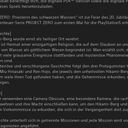
dukt berechtigt dich, die digitale PS4™-Version sowie die digitale
eses Spiels herunterzuladen.
ERO: Priesterin des schwarzen Wassers“ ist zur Feier des 20. Jubil
nteuer-Serie PROJECT ZERO zum ersten Mal für die PlayStation5 erhä
ichte]
-Berg wurde einst als heiliger Ort verehrt.
 ist Heimat einer einzigartigen Religion, die auf dem Glauben an un
 von Wasser als göttlichem Wesen begründet ist. Man erzählt sich, 
t viele grausame Ereignisse stattfanden und mysteriöse Phänomene
n sind.
teriöse und verschlungene Geschichte folgt den drei Protagonisten Y
Miu Hinasaki und Ren Hojo, die jeweils den unheilvollen Hikami-Ber
em viele ihren Tod gefunden haben, und die Geheimnisse erkunden, d
ergen.
]
er verwenden eine Camera Obscura, eine besondere Kamera, die rac
bwehren und ihre Macht einschließen kann, um den Hikami-Berg und
en Vorkommnisse zu erkunden, die sich in der Vergangenheit dort z
chte unterteilt sich in getrennte Missionen und jede Mission wird v
tagonisten angeführt.