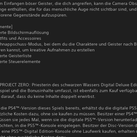
 Einfangen böser Geister, die dich angreifen, kann die Camera Ob
ge enthüllen, die für das menschliche Auge nicht sichtbar sind, und 
rlorene Gegenstände aufzuspüren.
mente]
erte Bildschirmauflösung
fits und Accessoires
chnappschuss-Modus, bei dem du die Charaktere und Geister nach B
ren kannst, um kreative Aufnahmen zu erstellen
erte Geisterliste
ierte Steuerelemente
PROJECT ZERO: Priesterin des schwarzen Wassers Digital Deluxe Edit
piel und die Bonusinhalte umfasst, ist ebenfalls zum Kauf verfügba
darauf, dass du keine Inhalte doppelt erwirbst.
 die PS4™-Version dieses Spiels bereits, erhältst du die digitale P
tzliche Kosten dazu, ohne sie kaufen zu müssen. Besitzer einer PS4
üssen sie jedes Mal, wenn sie die digitale PS5™-Version herunterla
öchten, in die PS5™-Konsole eingelegen. Besitzer der Disc-Version
e eine PS5™-Digital Edition-Konsole ohne Laufwerk kaufen, erhalten