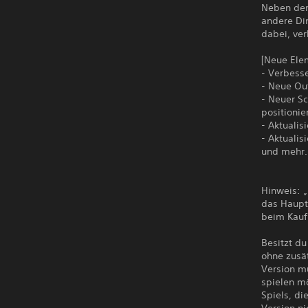
Neben dem
andere Din
dabei, ve
[Neue Ele
- Verbess
- Neue Out
- Neuer S
positionie
- Aktualisi
- Aktualis
und mehr.
Hinweis: „
das Haupts
beim Kauf 
Besitzt du
ohne zusä
Version m
spielen m
Spiels, di