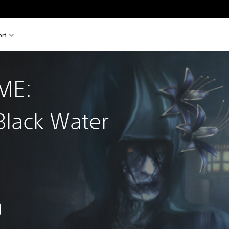
rt
ME:
Black Water
über dem Originalpreis von €39,99