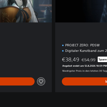
e
E
d
i
t
i
o
n
PROJECT ZERO: PDSW
Digitaler Kunstband zum 2
€38,49
€54,99
Spare
von €39,99
Preisnachlass g
Angebot endet am 12.8.2026 10:59 PM
Niedrigster Preis in den letzten 30 Ta