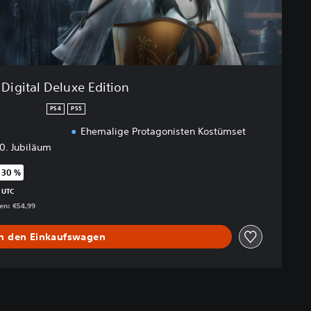
Digital Deluxe Edition
PS4
PS5
Ehemalige Protagonisten Kostümset
0. Jubiläum
 30 %
egenüber dem Originalpreis von €54,99
 UTC
gen: €54,99
In den Einkaufswagen