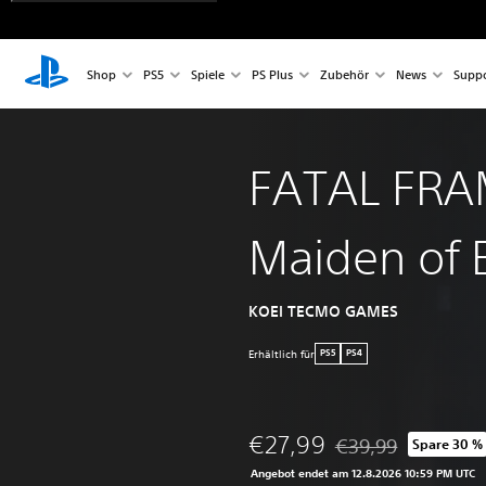
Shop
PS5
Spiele
PS Plus
Zubehör
News
Suppo
FATAL FRA
Maiden of 
KOEI TECMO GAMES
Erhältlich für
PS5
PS4
€27,99
€39,99
Spare 30 %
Preisnachlass gegen
Angebot endet am 12.8.2026 10:59 PM UTC