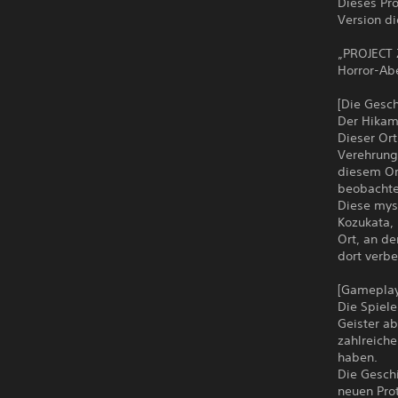
Dieses Pro
Version di
„PROJECT Z
Horror-Abe
[Die Gesch
Der Hikami
Dieser Ort
Verehrung
diesem Or
beobachte
Diese mys
Kozukata, 
Ort, an d
dort verb
[Gameplay
Die Spiel
Geister a
zahlreich
haben.
Die Geschi
neuen Pro