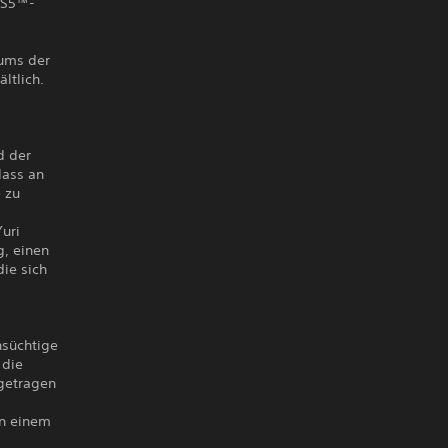
 PS5™-
äums der
ltlich.
d der
dass an
 zu
uri
g, einen
ie sich
hsüchtige
 die
ugetragen
on einem