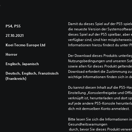
: €11,19 Ursprünglicher Preis: €15,99
9
Damit du dieses Spiel auf der PS5 spie
PS4, PS5
die neueste Version der Systemsoftware 
dieses Spiel auf der PS5 spielbar, aber 
27.10.2021
verfügbar sind, sind hier möglicherweis
Koei Tecmo Europe Ltd
Informationen hierzu findest du unter 
Horror
Der Download dieses Produkts unterlieg
Nutzungsbedingungen und unseren So
Englisch, Japanisch
sowie allen für dieses Produkt geltend
Download erfordert die Zustimmung zu 
Deutsch, Englisch, Französisch
wichtige Informationen finden sich in
(Frankreich)
Du kannst diesen Inhalt auf die PS5-Hau
Einstellung „Konsolenfreigabe und Offli
verknüpft ist, herunterladen und dort sp
auf jede andere PS5-Konsole herunterla
dich mit demselben Konto anmeldest.
Bitte lesen Sie sich die Informationen i
Gesundheitswarnungen
 durch, bevor Sie dieses Produkt verwe