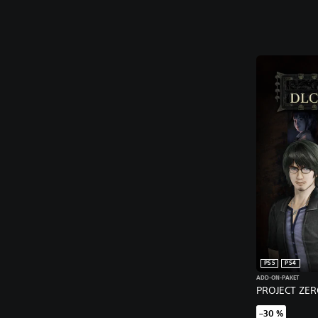
PS5
PS4
ADD-ON-PAKET
PROJECT ZER
–30 %