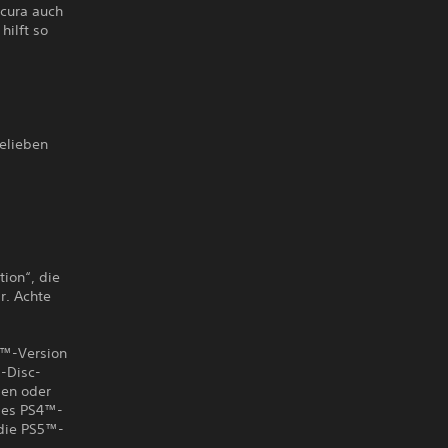
scura auch
hilft so
elieben
ion“, die
r. Achte
S5™-Version
™-Disc-
den oder
 des PS4™-
 die PS5™-