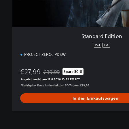
i
o
n
Standard Edition
PS4
PS5
PROJECT ZERO: PDSW
€27,99
€39,99
Spare 30 %
Preisnachlass gegenüber dem Originalpreis 
Angebot endet am 12.8.2026 10:59 PM UTC
Niedrigster Preis in den letzten 30 Tagen: €39,99
In den Einkaufswagen