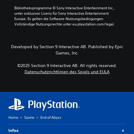
n
e
e
o
Bibliotheksprogramme © Sony Interactive Entertainment Inc., 
H
O
d
unter exklusiver Lizenz für Sony Interactive Entertainment 
a
p
e
Europe. Es gelten die Software-Nutzungsbedingungen. 
u
t
r
Vollständige Nutzungsrechte unter eu.playstation.com/legal.
p
i
Z
t
o
u
s
n
s
t
e
e
Developed by Section 9 Interactive AB. Published by Epic
o
n
h
r
Games, Inc.
f
e
y
ü
n
u
r
©2025 Section 9 Interactive AB. All rights reserved.
p
n
d
Datenschutzrichtlinien des Spiels und EULA
a
d
i
u
d
e
s
i
E
i
e
m
e
w
p
r
i
f
e
c
i
n
h
n
(
t
Home
Spiele
End of Abyss
d
n
i
l
u
g
i
Infos
r
s