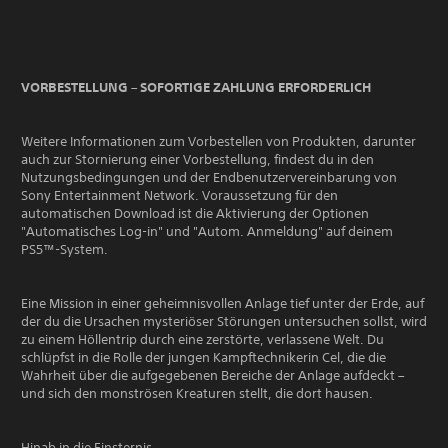
VORBESTELLUNG – SOFORTIGE ZAHLUNG ERFORDERLICH
Weitere Informationen zum Vorbestellen von Produkten, darunter
auch zur Stornierung einer Vorbestellung, findest du in den
Nutzungsbedingungen und der Endbenutzervereinbarung von
Sony Entertainment Network. Voraussetzung für den
automatischen Download ist die Aktivierung der Optionen
"Automatisches Log-in" und "Autom. Anmeldung" auf deinem
PS5™-System.
Eine Mission in einer geheimnisvollen Anlage tief unter der Erde, auf
der du die Ursachen mysteriöser Störungen untersuchen sollst, wird
zu einem Höllentrip durch eine zerstörte, verlassene Welt. Du
schlüpfst in die Rolle der jungen Kampftechnikerin Cel, die die
Wahrheit über die aufgegebenen Bereiche der Anlage aufdeckt –
und sich den monströsen Kreaturen stellt, die dort hausen.
Hinab in die Finsternis