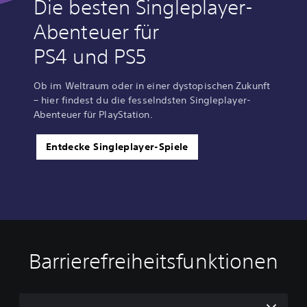
Die besten Singleplayer-
Abenteuer für
PS4 und PS5
Ob im Weltraum oder in einer dystopischen Zukunft
– hier findest du die fesselndsten Singleplayer-
Abenteuer für PlayStation.
Entdecke Singleplayer-Spiele
Barrierefreiheitsfunktionen
U
A
S
n
n
p
t
p
i
e
a
e