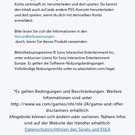
S
w
d
Konto verknüpft ist, herunterladen und dort spielen. Du kannst 
e
m
p
e
e
den Inhalt auch auf jede andere PS5-Konsole herunterladen 
d
e
r
g
s
und dort spielen, wenn du dich mit demselben Konto 
e
n
u
a
S
anmeldest.
m
t
n
p
c
L
e
g
i
h
Bitte lesen Sie sich die Informationen in den 
a
a
e
e
-
Gesundheitswarnungen
u
l
n
l
 durch, bevor Sie dieses Produkt verwenden.
C
t
t
o
s
s
h
e
d
j
Bibliotheksprogramme © Sony Interactive Entertainment Inc., 
p
r
a
e
e
unter exklusiver Lizenz für Sony Interactive Entertainment 
r
n
t
r
d
Europe. Es gelten die Software-Nutzungsbedingungen. 
e
a
-
E
e
Vollständige Nutzungsrechte unter eu.playstation.com/legal.
c
t
f
T
r
h
i
f
z
r
e
v
e
e
a
r
e
k
i
n
d
*Es gelten Bedingungen und Beschränkungen. Weitere
P
t
t
s
a
r
Informationen sind unter
e
e
s
k
e
http://www.ea.com/games/nhl/nhl-24/game-and-offer-
,
i
s
s
r
d
disclaimers erhältlich.
n
e
e
i
i
s
†Angebote können sich ändern oder variieren. Nähere Infos
l
t
p
e
e
sind auf der Website der Händler erhältlich.
b
s
z
t
h
e
Datenschutzrichtlinien des Spiels und EULA
a
u
e
i
S