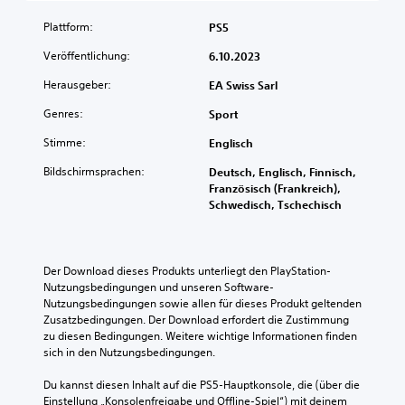
d
l
n
h
g
d
e
e
)
Plattform:
a
PS5
e
g
n
b
D
s
u
d
Veröffentlichung:
6.10.2023
e
u
G
n
i
s
k
a
Herausgeber:
g
r
EA Swiss Sarl
o
a
m
e
v
e
n
Genres:
Sport
e
n
o
i
n
p
d
r
n
Stimme:
s
Englisch
l
e
g
s
t
a
r
e
Bildschirmsprachen:
Deutsch, Englisch, Finnisch,
t
f
y
S
l
Französisch (Frankreich),
e
ü
s
t
e
Schwedisch, Tschechisch
l
r
o
e
s
l
d
h
u
e
e
i
n
e
n
n
e
e
r
w
Der Download dieses Produkts unterliegt den PlayStation-
,
S
K
e
e
Nutzungsbedingungen und unseren Software-
d
t
a
l
r
Nutzungsbedingungen sowie allen für dieses Produkt geltenden 
a
e
m
e
d
Zusatzbedingungen. Der Download erfordert die Zustimmung 
s
u
e
m
e
zu diesen Bedingungen. Weitere wichtige Informationen finden 
s
e
r
e
n
sich in den Nutzungsbedingungen.
a
r
a
n
.
u
e
b
t
Du kannst diesen Inhalt auf die PS5-Hauptkonsole, die (über die 
s
l
e
e
Einstellung „Konsolenfreigabe und Offline-Spiel“) mit deinem 
j
e