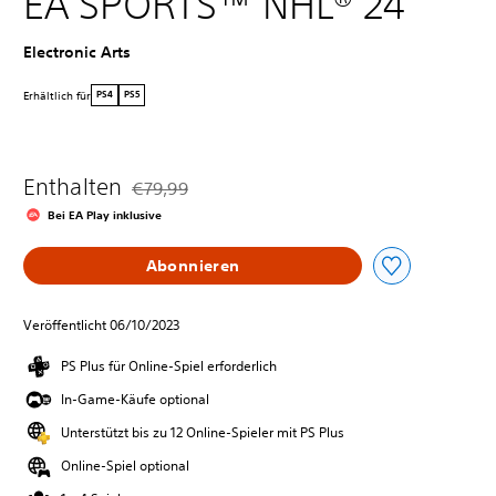
EA SPORTS™ NHL® 24
Electronic Arts
Erhältlich für
PS4
PS5
Enthalten
€79,99
Preisnachlass gegenüber dem Originalpreis von 
Bei EA Play inklusive
Abonnieren
Veröffentlicht 06/10/2023
PS Plus für Online-Spiel erforderlich
In-Game-Käufe optional
Unterstützt bis zu 12 Online-Spieler mit PS Plus
Online-Spiel optional