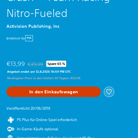
Nitro-Fueled
Activision Publishing, Inc
Erhältlich für
PS4
€13,99
€39,99
Spare 65 %
Preisnachlass gegenüber dem Originalpreis von €39,9
Angebot endet am 12.8.2026 10:59 PM UTC
Niedrigster Preis in den letzten 30 Tagen: €39,99
In den Einkaufswagen
Veröffentlicht 20/06/2019
PS Plus für Online-Spiel erforderlich
In-Game-Käufe optional