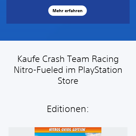
Mehr erfahren
Kaufe Crash Team Racing
Nitro-Fueled im PlayStation
Store
Editionen:
C
r