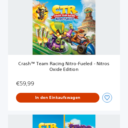
a
s
h
™
T
e
a
m
R
a
c
Crash™ Team Racing Nitro-Fueled - Nitros
i
Oxide Edition
n
g
N
€59,99
i
t
In den Einkaufswagen
r
o
-
F
C
u
r
e