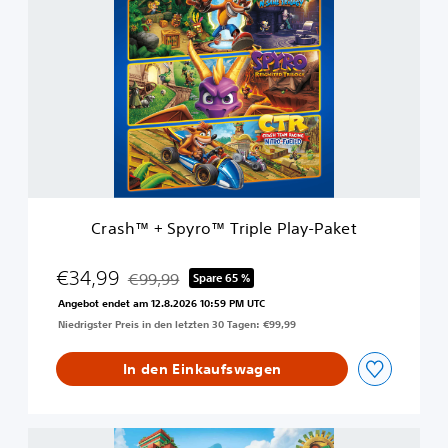
r
l
a
e
s
d
h
™
+
S
p
y
r
o
™
Crash™ + Spyro™ Triple Play-Paket
T
r
i
€34,99
€99,99
Spare 65 %
Preisnachlass gegenüber dem Originalpreis von
p
Angebot endet am 12.8.2026 10:59 PM UTC
l
Niedrigster Preis in den letzten 30 Tagen: €99,99
e
P
l
In den Einkaufswagen
a
y
-
C
P