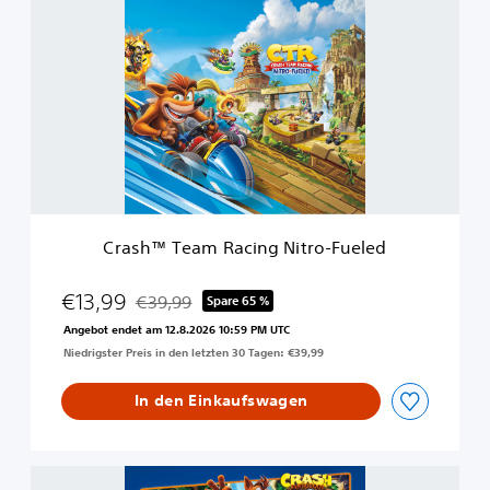
r
e
a
d
s
+
h
S
™
p
T
y
e
r
a
o
m
™
R
-
a
S
c
p
Crash™ Team Racing Nitro-Fueled
i
i
n
e
g
€13,99
l
€39,99
Spare 65 %
Preisnachlass gegenüber dem Originalpreis von 
N
e
Angebot endet am 12.8.2026 10:59 PM UTC
i
p
Niedrigster Preis in den letzten 30 Tagen: €39,99
t
a
r
k
o
In den Einkaufswagen
e
-
t
F
u
C
e