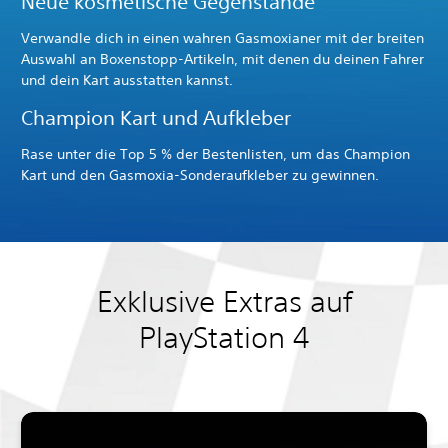
Neue kosmetische Gegenstände
Verwandle dich in einen wahren Gasmoxianer mit der breiten
Auswahl an Boxenstopp-Artikeln, mit denen du deinen Fahrer
und dein Kart ausstatten kannst.
Champion Kart und Aufkleber
Rase unter die Top 5 % der Bestenlisten, um das Champion
Kart und den Gasmoxia-Sonderaufkleber zu gewinnen.
Exklusive Extras auf
PlayStation 4