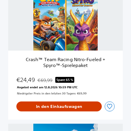
a
l
s
e
h
d
™
-
T
N
e
i
a
t
m
r
R
o
a
s
c
O
Crash™ Team Racing Nitro-Fueled +
i
x
Spyro™-Spielepaket
n
i
g
d
N
€24,49
€69,99
Spare 65 %
e
Preisnachlass gegenüber dem Originalpreis von
i
E
Angebot endet am 12.8.2026 10:59 PM UTC
t
d
Niedrigster Preis in den letzten 30 Tagen: €69,99
r
i
o
t
-
In den Einkaufswagen
i
F
o
u
n
e
C
l