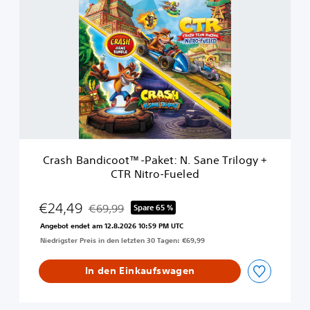
r
a
a
k
s
e
h
t
B
a
n
d
i
c
o
o
Crash Bandicoot™-Paket: N. Sane Trilogy +
t
CTR Nitro-Fueled
™
-
P
€24,49
€69,99
Spare 65 %
Preisnachlass gegenüber dem Originalpreis von
a
Angebot endet am 12.8.2026 10:59 PM UTC
k
Niedrigster Preis in den letzten 30 Tagen: €69,99
e
t
:
In den Einkaufswagen
N
.
S