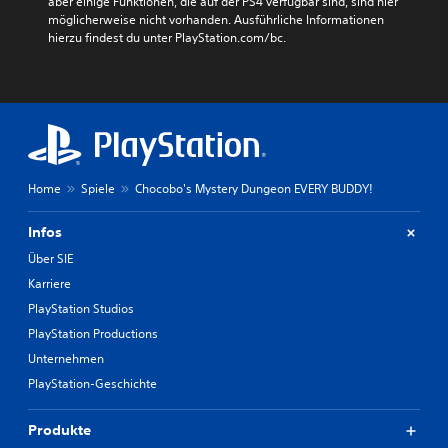
aber einige Funktionen, die auf der PS4 verfügbar sind, sind hier 
möglicherweise nicht vorhanden. Ausführliche Informationen 
hierzu findest du unter PlayStation.com/bc.
Home
Spiele
Chocobo's Mystery Dungeon EVERY BUDDY!
Infos
Über SIE
Karriere
PlayStation Studios
PlayStation Productions
Unternehmen
PlayStation-Geschichte
Produkte