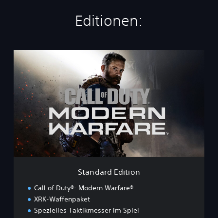
Editionen:
S
t
a
n
d
a
r
d
E
d
i
t
i
Standard Edition
o
n
Call of Duty®: Modern Warfare®
XRK-Waffenpaket
Spezielles Taktikmesser im Spiel