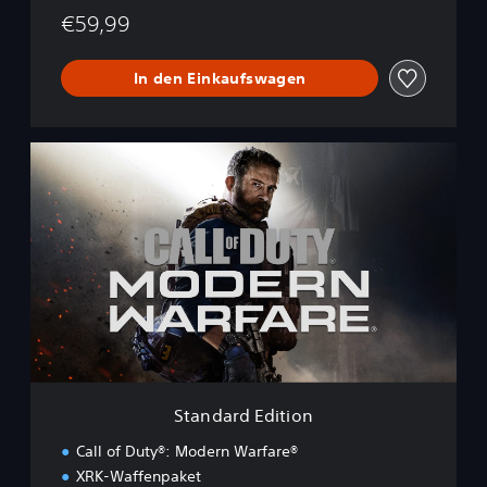
€59,99
In den Einkaufswagen
S
t
a
n
d
a
r
d
E
d
i
t
i
Standard Edition
o
n
Call of Duty®: Modern Warfare®
XRK-Waffenpaket