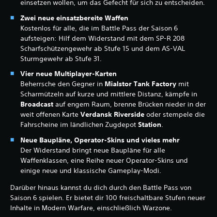
einsetzen wollen, um das Gefecht für sich zu entscheiden.
Zwei neue einsatzbereite Waffen
Kostenlos für alle, die im Battle Pass der Saison 6
aufsteigen: Hilf dem Widerstand mit dem SP-R 208
Scharfschützengewehr ab Stufe 15 und dem AS-VAL
Sturmgewehr ab Stufe 31.
Vier neue Multiplayer-Karten
Beherrsche den Gegner in
Mialstor Tank Factory
mit
Scharmützeln auf kurze und mittlere Distanz, kämpfe in
Broadcast
auf engem Raum, brenne Brücken nieder in der
weit offenen Karte
Verdansk Riverside
oder stempele die
Fahrscheine im ländlichen Zugdepot
Station
.
Neue Baupläne, Operator-Skins und vieles mehr
Der Widerstand bringt neue Baupläne für alle
Waffenklassen, eine Reihe neuer Operator-Skins und
einige neue und klassische Gameplay-Modi.
Darüber hinaus kannst du dich durch den Battle Pass von
Saison 6 spielen. Er bietet dir 100 freischaltbare Stufen neuer
Inhalte in Modern Warfare, einschließlich Warzone.