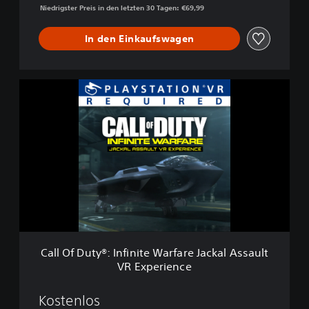
Niedrigster Preis in den letzten 30 Tagen: €69,99
t
e
W
In den Einkaufswagen
a
r
f
C
a
a
r
l
e
l
O
f
D
u
t
y
®
:
I
Call Of Duty®: Infinite Warfare Jackal Assault
n
VR Experience
f
i
n
Kostenlos
i