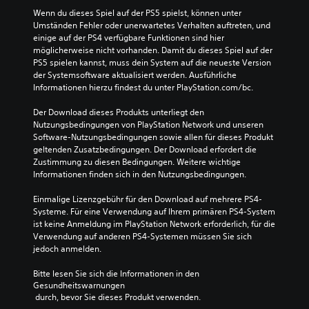
R
Wenn du dieses Spiel auf der PS5 spielst, können unter 
E
Umständen Fehler oder unerwartetes Verhalten auftreten, und 
x
einige auf der PS4 verfügbare Funktionen sind hier 
p
möglicherweise nicht vorhanden. Damit du dieses Spiel auf der 
e
PS5 spielen kannst, muss dein System auf die neueste Version 
r
der Systemsoftware aktualisiert werden. Ausführliche 
i
Informationen hierzu findest du unter PlayStation.com/bc.
e
n
Der Download dieses Produkts unterliegt den 
c
Nutzungsbedingungen von PlayStation Network und unseren 
e
Software-Nutzungsbedingungen sowie allen für dieses Produkt 
geltenden Zusatzbedingungen. Der Download erfordert die 
Zustimmung zu diesen Bedingungen. Weitere wichtige 
Informationen finden sich in den Nutzungsbedingungen.
Einmalige Lizenzgebühr für den Download auf mehrere PS4-
Systeme. Für eine Verwendung auf Ihrem primären PS4-System 
ist keine Anmeldung im PlayStation Network erforderlich, für die 
Verwendung auf anderen PS4-Systemen müssen Sie sich 
jedoch anmelden.
Bitte lesen Sie sich die Informationen in den 
Gesundheitswarnungen
 durch, bevor Sie dieses Produkt verwenden.