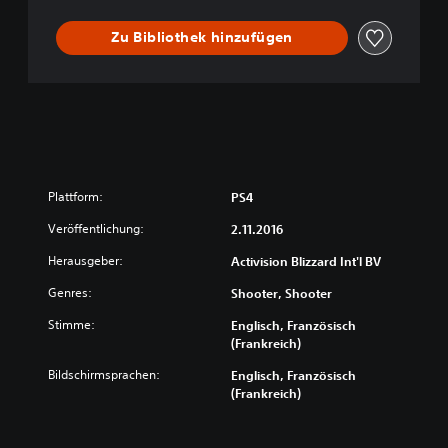
t
Zu Bibliothek hinzufügen
e
W
a
r
f
a
r
e
J
Plattform:
PS4
a
c
Veröffentlichung:
2.11.2016
k
Herausgeber:
Activision Blizzard Int'l BV
a
l
Genres:
Shooter, Shooter
A
s
Stimme:
Englisch, Französisch
s
(Frankreich)
a
Bildschirmsprachen:
Englisch, Französisch
u
(Frankreich)
l
t
V