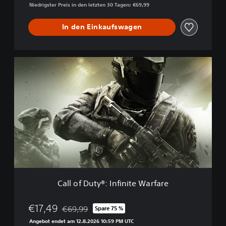
e
Niedrigster Preis in den letzten 30 Tagen: €69,99
t
e
W
In den Einkaufswagen
a
r
f
C
a
a
r
l
e
l
o
f
D
u
t
y
®
:
I
Call of Duty®: Infinite Warfare
n
f
i
€17,49
€69,99
Spare 75 %
Preisnachlass gegenüber dem Originalpreis von 
n
Angebot endet am 12.8.2026 10:59 PM UTC
i