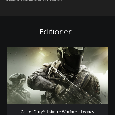
Editionen:
C
a
l
l
o
f
D
u
t
y
®
:
I
Call of Duty®: Infinite Warfare - Legacy
n