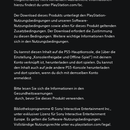
u
i
ü
hierzu findest du unter PlayStation.com/bc.
g
p
e
r
n
t
r
d
Der Download dieses Produkts unterliegt den PlayStation-
a
s
i
i
Nutzungsbedingungen und unseren Software-
l
t
g
e
Nutzungsbedingungen sowie allen für dieses Produkt geltenden 
e
o
k
U
Zusatzbedingungen. Der Download erfordert die Zustimmung 
r
r
e
m
zu diesen Bedingungen. Weitere wichtige Informationen finden 
e
y
i
k
sich in den Nutzungsbedingungen.
d
u
t
e
u
n
s
h
Du kannst diesen Inhalt auf die PS5-Hauptkonsole, die (über die 
z
d
g
r
Einstellung „Konsolenfreigabe und Offline-Spiel“) mit deinem 
i
d
r
d
Konto verknüpft ist, herunterladen und dort spielen. Du kannst 
e
i
a
e
den Inhalt auch auf jede andere PS5-Konsole herunterladen 
r
e
d
r
und dort spielen, wenn du dich mit demselben Konto 
e
w
d
S
anmeldest.
n
i
e
t
o
c
s
i
Bitte lesen Sie sich die Informationen in den 
d
h
S
c
Gesundheitswarnungen
e
t
p
k
 durch, bevor Sie dieses Produkt verwenden.
r
i
i
b
s
g
e
e
Bibliotheksprogramme © Sony Interactive Entertainment Inc., 
i
s
l
w
unter exklusiver Lizenz für Sony Interactive Entertainment 
e
t
s
e
Europe. Es gelten die Software-Nutzungsbedingungen. 
s
e
i
g
Vollständige Nutzungsrechte unter eu.playstation.com/legal.
t
n
n
u