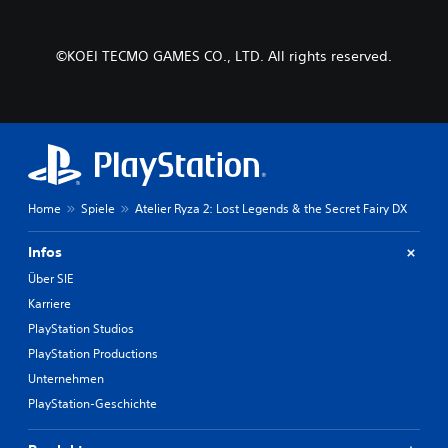
u
F
s
n
m
i
g
g
m
g
e
e
s
©KOEI TECMO GAMES CO., LTD. All rights reserved.
u
s
n
c
r
a
.
h
e
m
a
n
t
l
.
a
S
t
b
p
e
s
i
n
e
e
.
n
Home
Spiele
Atelier Ryza 2: Lost Legends & the Secret Fairy DX
l
k
b
e
Infos
a
n
r
,
Über SIE
o
i
Karriere
n
h
PlayStation Studios
d
n
e
e
PlayStation Productions
m
s
Unternehmen
d
c
u
PlayStation-Geschichte
h
e
n
i