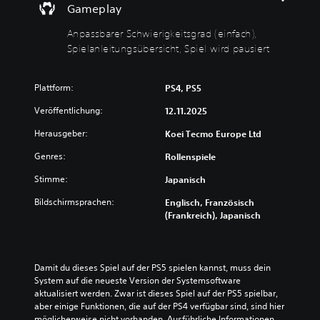
Gameplay
u
c
e
ä
t
l
h
i
Anpassbarer Schwierigkeitsgrad (einfach),
s
t
)
n
Spielanleitungsübersicht, Spiel wird pausiert
t
U
f
E
ä
n
a
s
r
t
c
g
Plattform:
k
PS4, PS5
e
i
h
e
r
b
Veröffentlichung:
12.11.2025
)
n
t
t
e
i
D
Herausgeber:
Koei Tecmo Europe Ltd
e
i
t
u
i
n
e
k
Genres:
Rollenspiele
n
z
l
a
i
e
Stimme:
n
Japanisch
n
g
l
u
n
e
Bildschirmsprachen:
Englisch, Französisch
n
r
s
O
(Frankreich), Japanisch
e
f
t
p
r
ü
d
t
A
r
e
i
u
d
n
o
Damit du dieses Spiel auf der PS5 spielen kannst, muss dein 
d
i
S
n
System auf die neueste Version der Systemsoftware 
i
e
c
e
aktualisiert werden. Zwar ist dieses Spiel auf der PS5 spielbar, 
o
H
h
n
aber einige Funktionen, die auf der PS4 verfügbar sind, sind hier 
s
a
w
f
möglicherweise nicht vorhanden. Ausführliche Informationen 
i