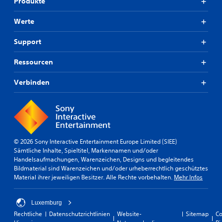
Produkte
e
n
l
a
Werte
n
l
d
e
e
Support
T
r
a
e
s
Ressourcen
s
t
P
e
Verbinden
r
n
e
b
s
e
e
t
d
f
i
ü
e
© 2026 Sony Interactive Entertainment Europe Limited (SIEE)
r
Sämtliche Inhalte, Spieltitel, Markennamen und/oder
n
d
Handelsaufmachungen, Warenzeichen, Designs und begleitendes
u
e
Bildmaterial sind Warenzeichen und/oder urheberrechtlich geschütztes
n
n
Material ihrer jeweiligen Besitzer. Alle Rechte vorbehalten.
Mehr Infos
g
S
e
c
h
n
Luxemburg
w
D
Rechtliche
Datenschutzrichtlinien
Website-
Sitemap
Co
i
u