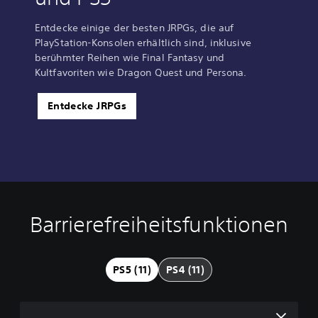
Entdecke einige der besten JRPGs, die auf
PlayStation-Konsolen erhältlich sind, inklusive
berühmter Reihen wie Final Fantasy und
Kultfavoriten wie Dragon Quest und Persona.
Entdecke JRPGs
Barrierefreiheitsfunktionen
L
U
A
A
a
n
n
n
u
t
p
p
t
e
a
a
PS5 (11)
PS4 (11)
s
r
s
s
t
t
s
s
ä
i
b
b