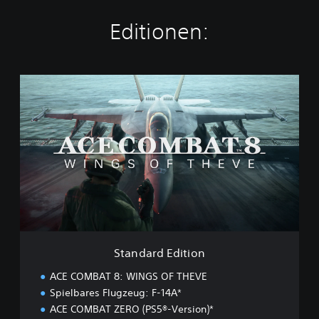
Editionen:
S
t
a
n
d
a
r
d
E
d
i
t
i
Standard Edition
o
n
ACE COMBAT 8: WINGS OF THEVE
Spielbares Flugzeug: F-14A*
ACE COMBAT ZERO (PS5®-Version)*