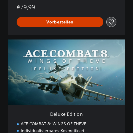
€79,99
Vorbestellen
D
e
l
u
x
e
E
d
i
t
i
o
n
Deluxe Edition
ACE COMBAT 8: WINGS OF THEVE
Individualisierbares Kosmetikset