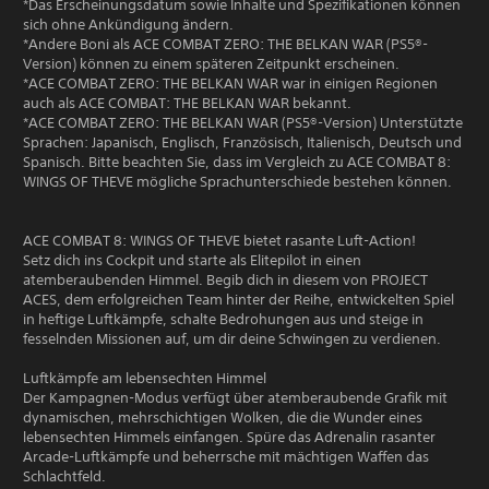
*Das Erscheinungsdatum sowie Inhalte und Spezifikationen können
sich ohne Ankündigung ändern.
*Andere Boni als ACE COMBAT ZERO: THE BELKAN WAR (PS5®-
Version) können zu einem späteren Zeitpunkt erscheinen.
*ACE COMBAT ZERO: THE BELKAN WAR war in einigen Regionen
auch als ACE COMBAT: THE BELKAN WAR bekannt.
*ACE COMBAT ZERO: THE BELKAN WAR (PS5®-Version) Unterstützte
Sprachen: Japanisch, Englisch, Französisch, Italienisch, Deutsch und
Spanisch. Bitte beachten Sie, dass im Vergleich zu ACE COMBAT 8:
WINGS OF THEVE mögliche Sprachunterschiede bestehen können.
ACE COMBAT 8: WINGS OF THEVE bietet rasante Luft-Action!
Setz dich ins Cockpit und starte als Elitepilot in einen
atemberaubenden Himmel. Begib dich in diesem von PROJECT
ACES, dem erfolgreichen Team hinter der Reihe, entwickelten Spiel
in heftige Luftkämpfe, schalte Bedrohungen aus und steige in
fesselnden Missionen auf, um dir deine Schwingen zu verdienen.
Luftkämpfe am lebensechten Himmel
Der Kampagnen-Modus verfügt über atemberaubende Grafik mit
dynamischen, mehrschichtigen Wolken, die die Wunder eines
lebensechten Himmels einfangen. Spüre das Adrenalin rasanter
Arcade-Luftkämpfe und beherrsche mit mächtigen Waffen das
Schlachtfeld.