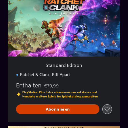
t
a
n
d
a
r
d
E
d
i
t
i
Standard Edition
o
n
Ratchet & Clank: Rift Apart
Enthalten
€79,99
Preisnachlass gegenüber dem Originalpreis
PlayStation Plus Extra abonnieren, um auf dieses und
Hunderte weitere Spiele im Spielekatalog zuzugreifen
Abonnieren