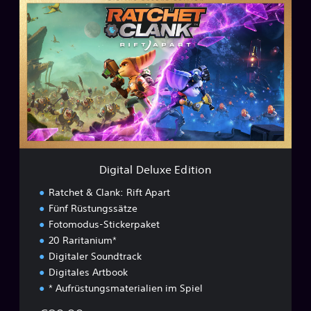
D
i
g
i
t
a
l
D
e
l
u
x
e
Digital Deluxe Edition
E
d
Ratchet & Clank: Rift Apart
i
Fünf Rüstungssätze
t
Fotomodus-Stickerpaket
i
o
20 Raritanium*
n
Digitaler Soundtrack
Digitales Artbook
* Aufrüstungsmaterialien im Spiel