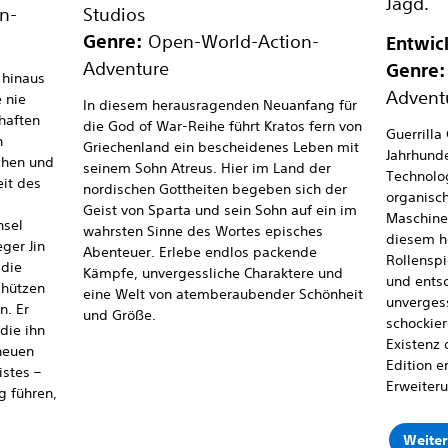
Jagd.
n-
Studios
Genre:
Open-World-Action-
Entwic
Adventure
Genre:
 hinaus
Advent
 nie
In diesem herausragenden Neuanfang für
chaften
die God of War-Reihe führt Kratos fern von
Guerrilla
n
Griechenland ein bescheidenes Leben mit
Jahrhund
chen und
seinem Sohn Atreus. Hier im Land der
Technolo
it des
nordischen Gottheiten begeben sich der
organisch
Geist von Sparta und sein Sohn auf ein im
Maschinen
nsel
wahrsten Sinne des Wortes episches
diesem h
ger Jin
Abenteuer. Erlebe endlos packende
Rollenspi
 die
Kämpfe, unvergessliche Charaktere und
und entsc
chützen
eine Welt von atemberaubender Schönheit
unverges
n. Er
und Größe.
schockier
die ihn
Existenz
neuen
Edition e
stes –
Erweiteru
g führen,
Weiter