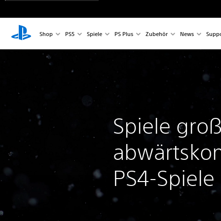
Shop
PS5
Spiele
PS Plus
Zubehör
News
Suppo
Spiele groß
abwärtsko
PS4-Spiele