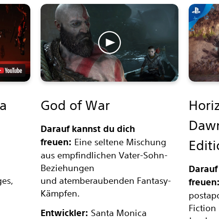
ma
God of War
Hori
Daw
Darauf kannst du dich
freuen:
Eine seltene Mischung
Edit
aus empfindlichen Vater-Sohn-
Beziehungen
Darauf
ges,
und atemberaubenden Fantasy-
freuen
Kämpfen.
postapo
Fiction
Entwickler:
Santa Monica