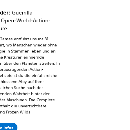
kler:
Guerrilla
Open-World-Action-
ure
 Games entführt uns ins 31.
ert, wo Menschen wieder ohne
gie in Stämmen leben und an
e Kreaturen erinnernde
 über den Planeten streifen. In
erausragenden Action-
el spielst du die einfallsreiche
hlossene Aloy auf ihrer
slichen Suche nach der
enden Wahrheit hinter der
 der Maschinen. Die Complete
nthält die unverzichtbare
ng Frozen Wilds.
e Infos