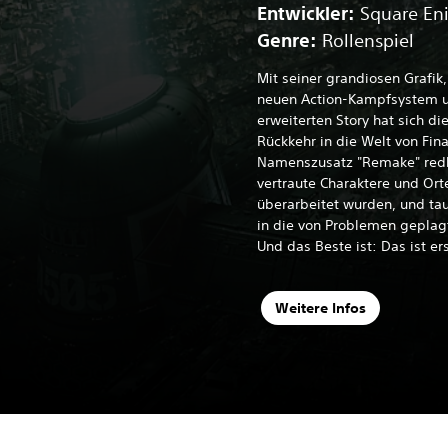
Entwickler:
Square En
Genre:
Rollenspiel
Mit seiner grandiosen Grafi
neuen Action-Kampfsystem u
erweiterten Story hat sich di
Rückkehr in die Welt von Fina
Namenszusatz "Remake" redl
vertraute Charaktere und Orte
überarbeitet wurden, und tauc
in die von Problemen geplag
Und das Beste ist: Das ist er
Weitere Infos