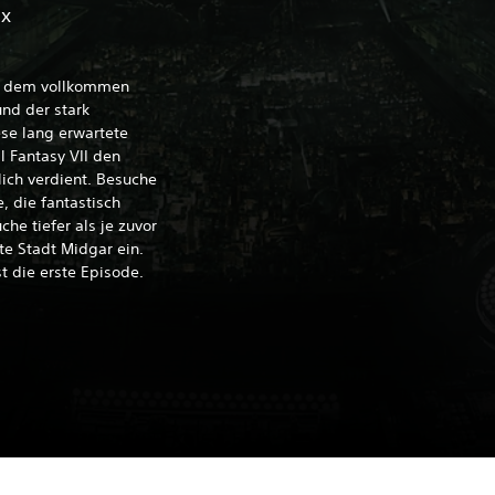
ix
k, dem vollkommen
nd der stark
ese lang erwartete
l Fantasy VII den
ich verdient. Besuche
, die fantastisch
he tiefer als je zuvor
te Stadt Midgar ein.
st die erste Episode.