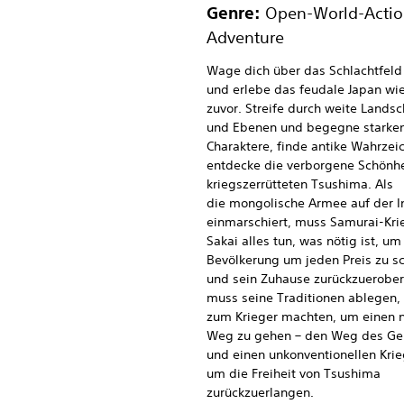
Genre:
Open-World-Actio
Adventure
Wage dich über das Schlachtfeld
und erlebe das feudale Japan wie
zuvor. Streife durch weite Lands
und Ebenen und begegne starke
Charaktere, finde antike Wahrzei
entdecke die verborgene Schönhe
kriegszerrütteten Tsushima. Als
die mongolische Armee auf der I
einmarschiert, muss Samurai-Krie
Sakai alles tun, was nötig ist, um
Bevölkerung um jeden Preis zu s
und sein Zuhause zurückzuerober
muss seine Traditionen ablegen, 
zum Krieger machten, um einen 
Weg zu gehen – den Weg des Gei
und einen unkonventionellen Krie
um die Freiheit von Tsushima
zurückzuerlangen.