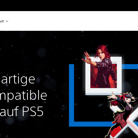
rt
artige
mpatible
 auf PS5