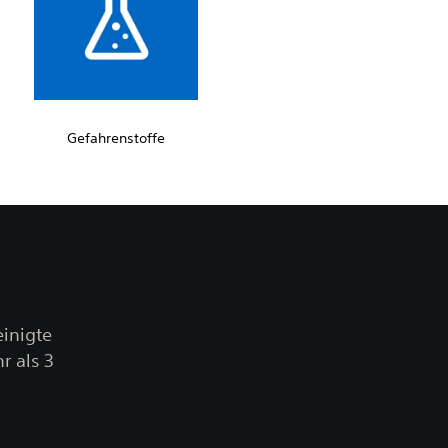
Gefahrenstoffe
inigte
r als 3