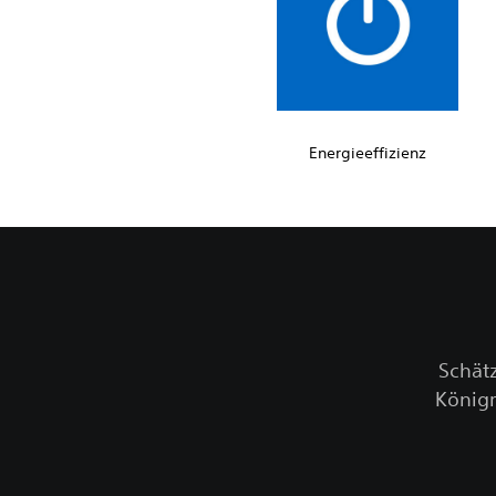
Energieeffizienz
Schät
Königr