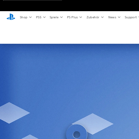
Shop
PS5
Spiele
PS Plus
Zubehör
News
Support