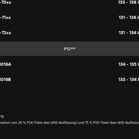
-70xx
133 - 138
-71xx
131 - 136
-72xx
131 - 134
PS5***
1016A
134 - 135
1016B
133 - 134
ung
nation von 25 % PS4-Titeln (bei UHD-Auflösung) und 75 % PS5-Titeln (bei UHD-Auflösu