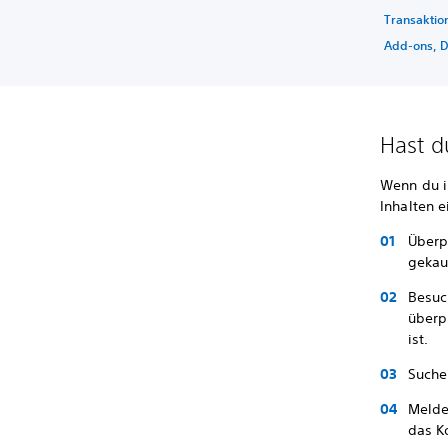
Transaktio
Add-ons, 
Hast d
Wenn du i
Inhalten e
Überp
gekau
Besuc
überp
ist.
Suche
Melde
das K