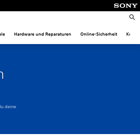
Suche
ele
Hardware und Reparaturen
Online-Sicherheit
Konnek
n
du deine