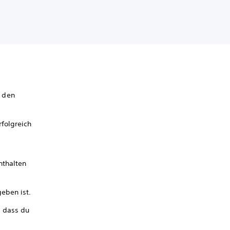
n den
rfolgreich
nthalten
eben ist.
, dass du