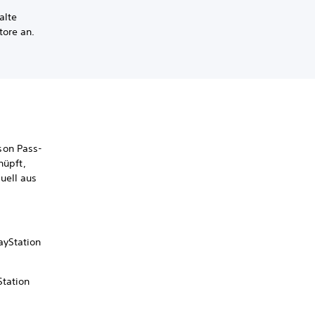
alte
tore an.
son Pass-
nüpft,
uell aus
ayStation
Station