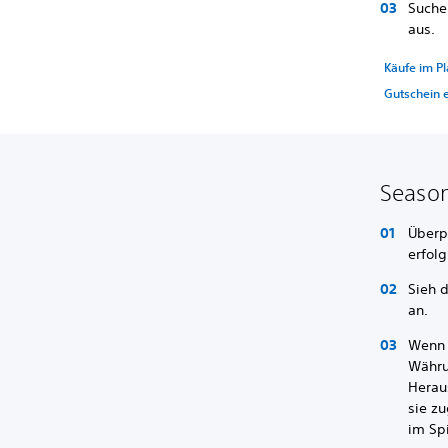
Suche
aus.
Käufe im Pl
Gutschein 
Season
Überp
erfolg
Sieh 
an.
Wenn 
Währu
Herau
sie zu
im Sp