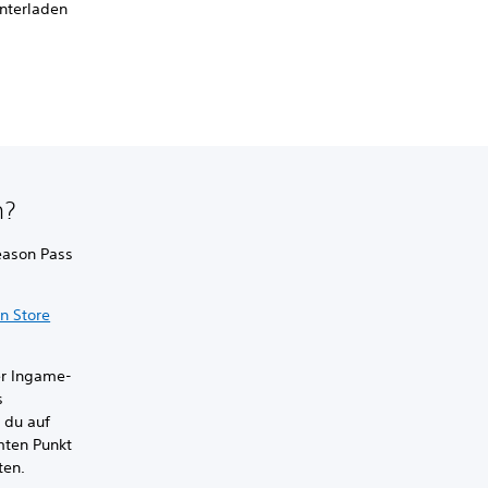
unterladen
n?
eason Pass
on Store
er Ingame-
s
 du auf
mmten Punkt
ten.