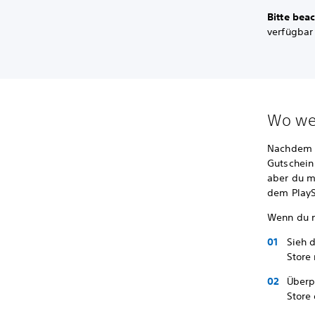
Bitte bea
verfügbar 
Wo wer
Nachdem d
Gutschein 
aber du m
dem PlaySt
Wenn du n
Sieh 
Store
Überp
Store