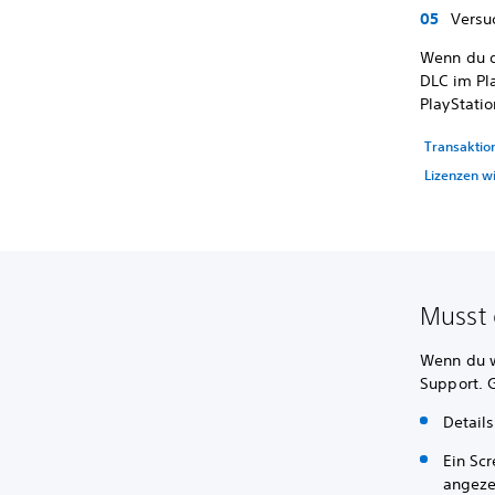
Versu
Wenn du d
DLC im Pla
PlayStati
Transaktio
Lizenzen w
Musst 
Wenn du w
Support. 
Detail
Ein Scr
angeze