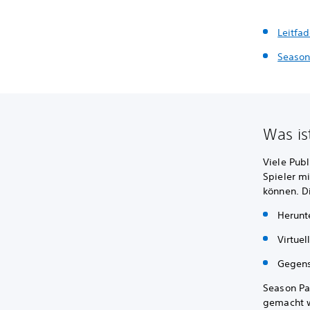
Leitfa
Season
Was is
Viele Pub
Spieler mi
können. D
Herunt
Virtue
Gegens
Season Pa
gemacht 