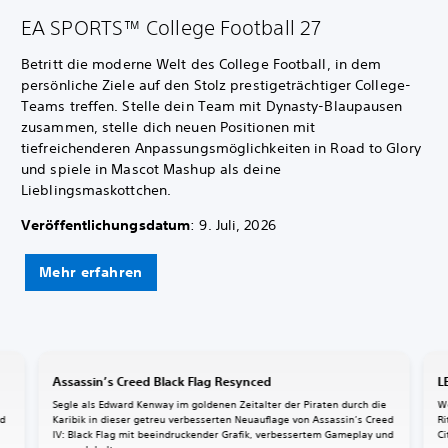
EA SPORTS™ College Football 27
Betritt die moderne Welt des College Football, in dem
persönliche Ziele auf den Stolz prestigeträchtiger College-
Teams treffen. Stelle dein Team mit Dynasty-Blaupausen
zusammen, stelle dich neuen Positionen mit
tiefreichenderen Anpassungsmöglichkeiten in Road to Glory
und spiele in Mascot Mashup als deine
Lieblingsmaskottchen.
Veröffentlichungsdatum
: 9. Juli, 2026
Mehr erfahren
Assassin’s Creed Black Flag Resynced
L
Segle als Edward Kenway im goldenen Zeitalter der Piraten durch die
W
nd
Karibik in dieser getreu verbesserten Neuauflage von Assassin’s Creed
Ri
IV: Black Flag mit beeindruckender Grafik, verbessertem Gameplay und
Ci