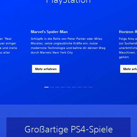
Marvel's Spider-Man
Horizon-
ter "Real
Schlüpfe in die Rolle von Peter Parker oder Miles
Folge Aloy 
uer einiger
Morales, setze unglaubliche Kräfte ein, nutze
zur Suchende
 und stelle
modernste Technologie und bahne dir deinen Weg
unerbittlich
s aller
durch Marvels New York City
Maschinen, 
gehört.
Mehr erfahren
Mehr erf
Großartige PS4-Spiele