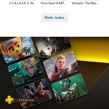
S.T.A.L.K.E.R. 2: Heart of Chornobyl
Once Upon A KATAMARI
Vampire: The Masquerade® - Bloodlines™ 2
Mehr laden