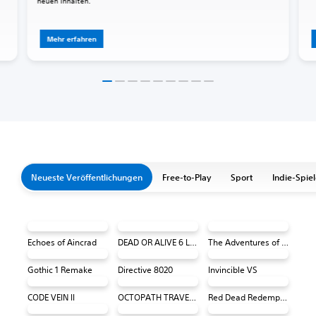
neuen Inhalten.
Mehr erfahren
Neueste Veröffentlichungen
Free-to-Play
Sport
Indie-Spie
Echoes of Aincrad
DEAD OR ALIVE 6 Last Round Core Fighters
The Adventures of Elliot: The Millennium Tales
Gothic 1 Remake
Directive 8020
Invincible VS
CODE VEIN II
OCTOPATH TRAVELER 0 PS4 & PS5
Red Dead Redemption (PS4 & PS5)