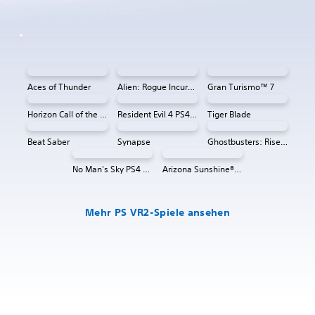
Aces of Thunder
Alien: Rogue Incursion VR
Gran Turismo™ 7
Horizon Call of the Mountain™
Resident Evil 4 PS4 & PS5
Tiger Blade
Beat Saber
Synapse
Ghostbusters: Rise of the Ghost Lord
No Man's Sky PS4 & PS5
Arizona Sunshine® VR 2
Mehr PS VR2-Spiele ansehen