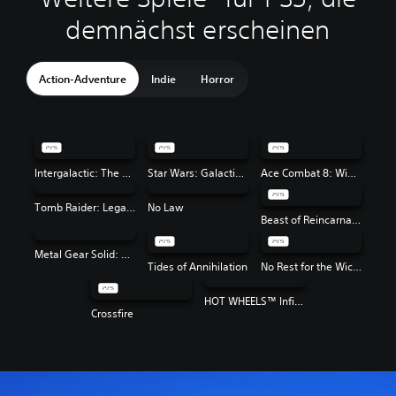
demnächst erscheinen
Action-Adventure
Indie
Horror
Intergalactic: The Heretic Prophet
Star Wars: Galactic Racer™
Ace Combat 8: Wings of Theve
Tomb Raider: Legacy of Atlantis
No Law
Beast of Reincarnation
Metal Gear Solid: Master Collection Vol. 2
Tides of Annihilation
No Rest for the Wicked
HOT WHEELS™ Infinite Rush
Crossfire