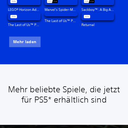
LEGO® Horizon Adventures™
Marvel's Spider-Man: Miles Morales
Sackboy™: A Big Adventure
The Last of Us™ Part II Remastered
The Last of Us™ Part I
Returnal
Mehr laden
Mehr beliebte Spiele, die jetzt
für PS5* erhältlich sind