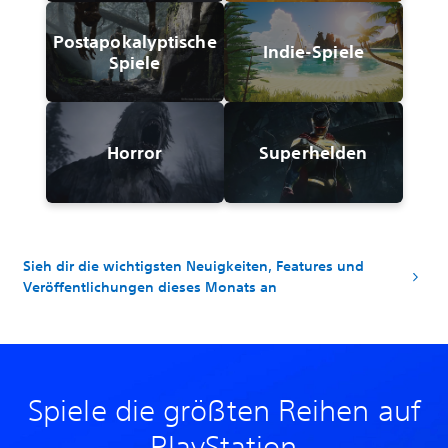
Postapokalyptische
Indie-Spiele
Spiele
Horror
Superhelden
Sieh dir die wichtigsten Neuigkeiten, Features und
Veröffentlichungen dieses Monats an
Spiele die größten Reihen auf
PlayStation