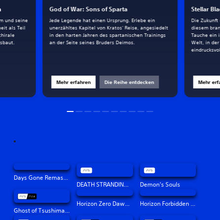
h
God of War: Sons of Sparta
Stellar Bl
am und seine
Jede Legende hat einen Ursprung. Erlebe ein
Die Zukunft
it als Teil
unerzähltes Kapitel von Kratos' Reise, angesiedelt
diesem bran
chirale
in den harten Jahren des spartanischen Trainings
Tauche ein 
sbaut.
an der Seite seines Bruders Deimos.
Welt, in de
eindrucksvo
Mehr erfahren
Die Reihe entdecken
Mehr erf
Days Gone Remastered
DEATH STRANDING DIRECTOR'S CUT
Demon’s Souls
Horizon Zero Dawn™ Remastered
Horizon Forbidden West™
Ghost of Tsushima Director's Cut