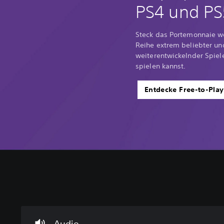
PS4 und PS
Steck das Portemonnaie we
Reihe extrem beliebter un
weiterentwickelnder Spiele
spielen kannst.
Entdecke Free-to-Play
L
A
S
S
a
n
t
c
u
p
e
h
t
a
u
n
s
s
e
e
Audio