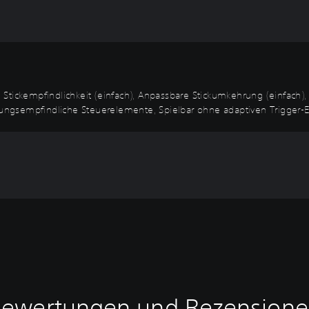
Stickempfindlichkeit (einfach), Anpassbare Stickumkehrung (einfach)
ngsempfindliche Steuerelemente, Spielbar ohne adaptiven Trigger-E
ewertungen und Rezension