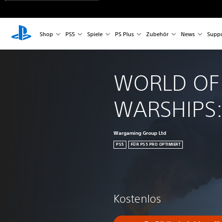
Shop
PS5
Spiele
PS Plus
Zubehör
News
Suppo
WORLD OF
WARSHIPS:
Wargaming Group Ltd
PS5
FÜR PS5 PRO OPTIMIERT
Kostenlos