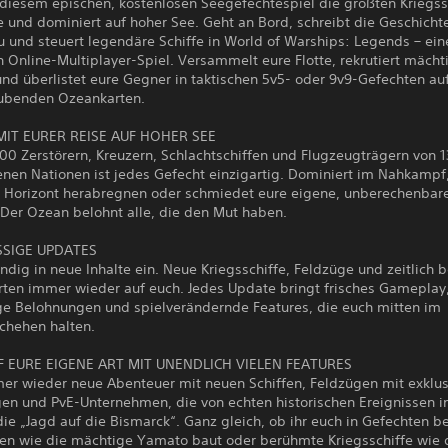
 diesem epischen, kostenlosen Seegefechtespiel die größten Kriegss
 und dominiert auf hoher See. Geht an Bord, schreibt die Geschicht
u und steuert legendäre Schiffe in World of Warships: Legends – ei
 Online-Multiplayer-Spiel. Versammelt eure Flotte, rekrutiert mächt
nd überlistet eure Gegner in taktischen 5v5- oder 9v9-Gefechten au
ubenden Ozeankarten.
MIT EURER REISE AUF HOHER SEE
00 Zerstörern, Kreuzern, Schlachtschiffen und Flugzeugträgern von 1
nen Nationen ist jedes Gefecht einzigartig. Dominiert im Nahkampf,
 Horizont herabregnen oder schmiedet eure eigene, unberechenbar
 Der Ozean belohnt alle, die den Mut haben.
SIGE UPDATES
ndig in neue Inhalte ein. Neue Kriegsschiffe, Feldzüge und zeitlich 
rten immer wieder auf euch. Jedes Update bringt frisches Gameplay
ige Belohnungen und spielverändernde Features, die euch mitten im
hehen halten.
F EURE EIGENE ART MIT UNENDLICH VIELEN FEATURES
mer wieder neue Abenteuer mit neuen Schiffen, Feldzügen mit exklu
en und PvE-Unternehmen, die von echten historischen Ereignissen in
die „Jagd auf die Bismarck“. Ganz gleich, ob ihr euch in Gefechten 
onen wie die mächtige Yamato baut oder berühmte Kriegsschiffe wie