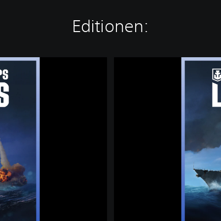
Editionen:
W
O
R
L
D
O
F
W
A
R
S
H
I
P
S
: