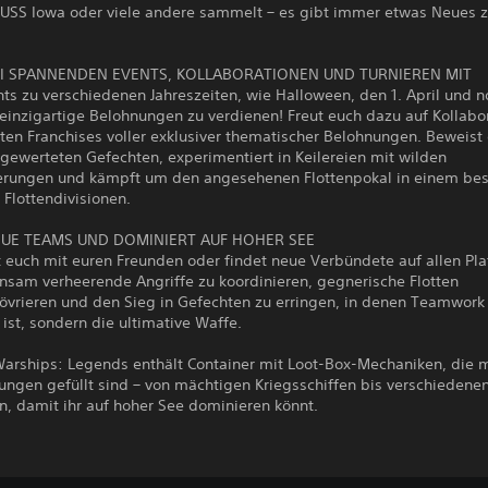
 USS Iowa oder viele andere sammelt – es gibt immer etwas Neues 
I SPANNENDEN EVENTS, KOLLABORATIONEN UND TURNIEREN MIT
nts zu verschiedenen Jahreszeiten, wie Halloween, den 1. April und n
einzigartige Belohnungen zu verdienen! Freut euch dazu auf Kollabo
ten Franchises voller exklusiver thematischer Belohnungen. Beweist
gewerteten Gefechten, experimentiert in Keilereien mit wilden
rungen und kämpft um den angesehenen Flottenpokal in einem be
r Flottendivisionen.
EUE TEAMS UND DOMINIERT AUF HOHER SEE
 euch mit euren Freunden oder findet neue Verbündete auf allen Pla
sam verheerende Angriffe zu koordinieren, gegnerische Flotten
vrieren und den Sieg in Gefechten zu erringen, in denen Teamwork 
l ist, sondern die ultimative Waffe.
Warships: Legends enthält Container mit Loot-Box-Mechaniken, die m
ungen gefüllt sind – von mächtigen Kriegsschiffen bis verschiedene
n, damit ihr auf hoher See dominieren könnt.