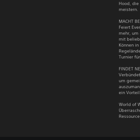
Hood, die
meistern.
MACHT BE
Feiert Eve
mehr, um 
mit belieb
Können in 
Regelände
Turnier fü
FINDET N
Verbündet
um gemein
auszumanö
ein Vortei
World of 
Überrasch
Ressource