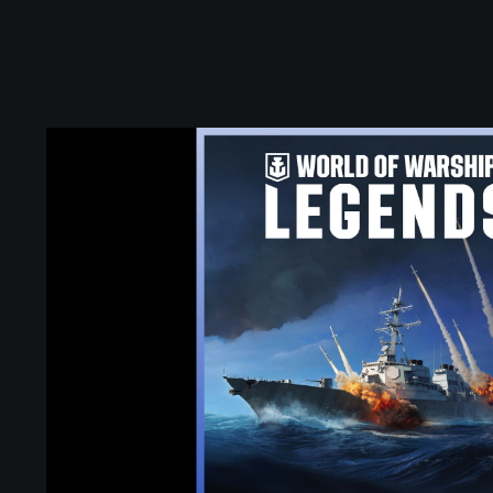
W
O
R
L
D
O
F
W
A
R
S
H
I
P
S
: