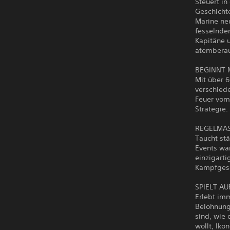
Steuert in
Geschichte
Marine ne
fesselnden
Kapitäne u
atembera
BEGINNT 
Mit über 6
verschiede
Feuer vom
Strategie.
REGELMÄS
Taucht stä
Events wa
einzigart
Kampfgesc
SPIELT AU
Erlebt im
Belohnung
sind, wie 
wollt, Ik