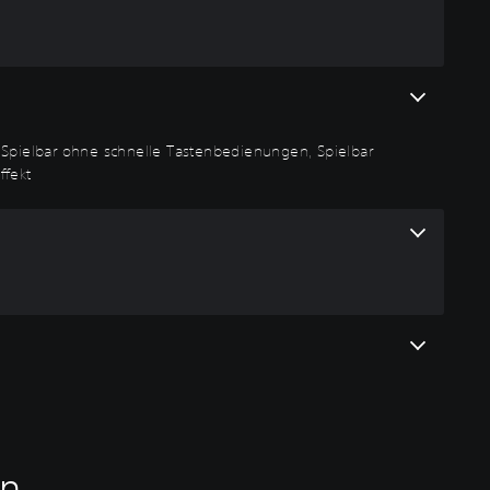
, Spielbar ohne schnelle Tastenbedienungen, Spielbar
ffekt
en