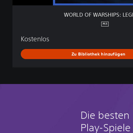
L
E
WORLD OF WARSHIPS: LE
G
E
PS5
N
D
Kostenlos
S
Zu Bibliothek hinzufügen
Die besten 
Play-Spiele