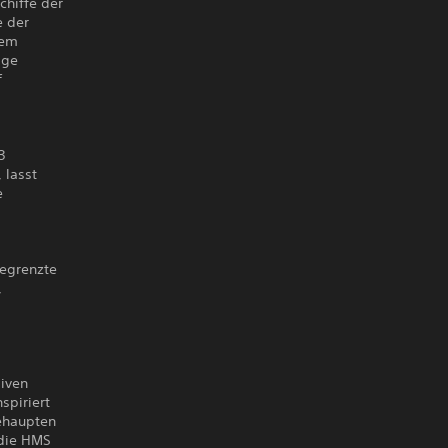
chiffe der
e der
nem
ige
f
3
 lasst
e
begrenzte
,
siven
spiriert
behaupten
 die HMS