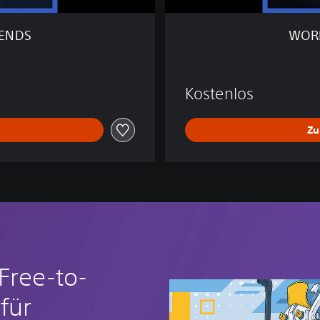
L
E
GENDS
WORL
G
E
N
D
Kostenlos
S
Zu
Free-to-
 für