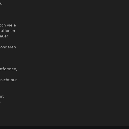
zu
och viele
rationen
 euer
sonderen
ttformen,
nicht nur
it
n