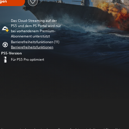
ügen
Das Cloud-Streaming auf der
PS5 und dem PS Portal wird nur
bei vorhandenem Premium-
Abonnement unterstützt
Barrierefreiheitsfunktionen (11)
Barrierefreiheitsfunktionen
PS5-Version
Für PS5 Pro optimiert