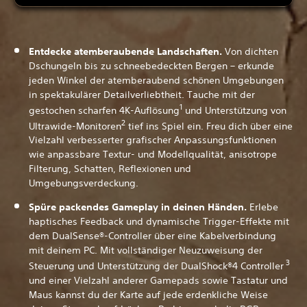
Entdecke atemberaubende Landschaften.
Von dichten
Dschungeln bis zu schneebedeckten Bergen – erkunde
jeden Winkel der atemberaubend schönen Umgebungen
in spektakulärer Detailverliebtheit. Tauche mit der
1
gestochen scharfen 4K-Auflösung
und Unterstützung von
2
Ultrawide-Monitoren
tief ins Spiel ein. Freu dich über eine
Vielzahl verbesserter grafischer Anpassungsfunktionen
wie anpassbare Textur- und Modellqualität, anisotrope
Filterung, Schatten, Reflexionen und
Umgebungsverdeckung.
Spüre packendes Gameplay in deinen Händen.
Erlebe
haptisches Feedback und dynamische Trigger-Effekte mit
dem DualSense®-Controller über eine Kabelverbindung
mit deinem PC. Mit vollständiger Neuzuweisung der
3
Steuerung und Unterstützung der DualShock®4 Controller
und einer Vielzahl anderer Gamepads sowie Tastatur und
Maus kannst du der Karte auf jede erdenkliche Weise