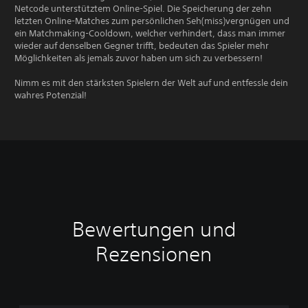
Netcode unterstütztem Online-Spiel. Die Speicherung der zehn
letzten Online-Matches zum persönlichen Seh(miss)vergnügen und
ein Matchmaking-Cooldown, welcher verhindert, dass man immer
wieder auf denselben Gegner trifft, bedeuten das Spieler mehr
Möglichkeiten als jemals zuvor haben um sich zu verbessern!
Nimm es mit den stärksten Spielern der Welt auf und entfessle dein
wahres Potenzial!
Bewertungen und
Rezensionen