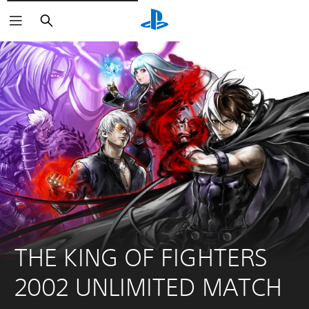
Suchen
THE KING OF FIGHTERS 
2002 UNLIMITED MATCH