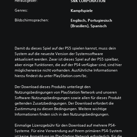
Herausgeber:
SNK CORPORATION
Genres:
Kampfspiele
Bildschirmsprachen:
Englisch, Portugiesisch
(Brasilien), Spanisch
Damit du dieses Spiel auf der PS5 spielen kannst, muss dein 
System auf die neueste Version der Systemsoftware 
aktualisiert werden. Zwar ist dieses Spiel auf der PS5 spielbar, 
aber einige Funktionen, die auf der PS4 verfügbar sind, sind hier 
möglicherweise nicht vorhanden. Ausführliche Informationen 
hierzu findest du unter PlayStation.com/bc.
Der Download dieses Produkts unterliegt den 
Nutzungsbedingungen von PlayStation Network und unseren 
Software-Nutzungsbedingungen sowie allen für dieses Produkt 
geltenden Zusatzbedingungen. Der Download erfordert die 
Zustimmung zu diesen Bedingungen. Weitere wichtige 
Informationen finden sich in den Nutzungsbedingungen.
Einmalige Lizenzgebühr für den Download auf mehrere PS4-
Systeme. Für eine Verwendung auf Ihrem primären PS4-System 
ist keine Anmeldung im PlayStation Network erforderlich, für die 