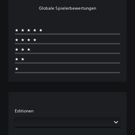
Globale Spielerbewertungen
★★★★★
★★★★
★★★
★★
★
Editionen