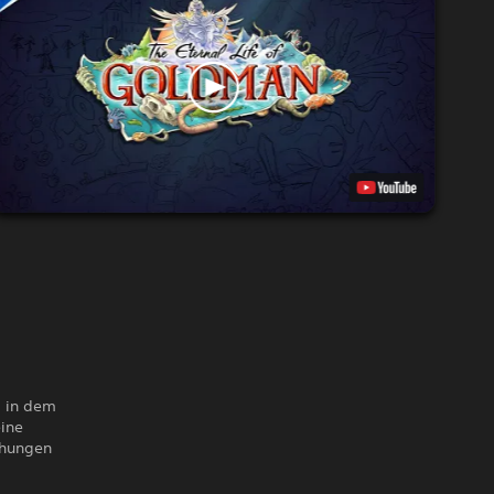
, in dem
ine
chungen