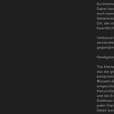
Du kommst
Dabei han
noch niem
Geheimnis
Ort, der v
beachtlich
Verbessere
versteckt
gegenüber
Handgezei
The Etern
das die gl
kompromiss
Wurzeln d
eingeschla
klassisch
und die Er
Goldman i
jeder Char
Detail aus