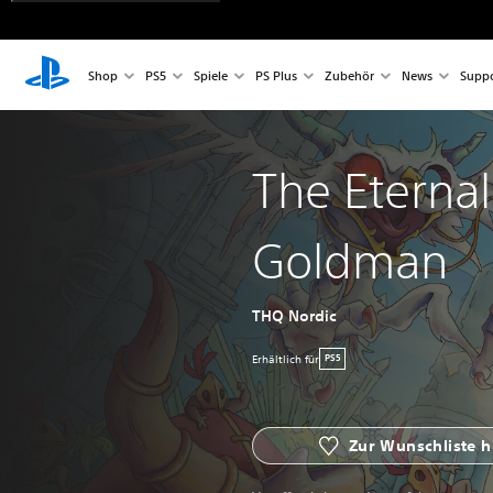
Shop
PS5
Spiele
PS Plus
Zubehör
News
Suppo
The Eternal 
Goldman
THQ Nordic
Erhältlich für
PS5
Zur Wunschliste 