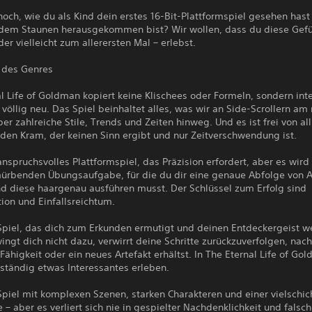
och, wie du als Kind dein erstes 16-Bit-Plattformspiel gesehen hast
dem Staunen herausgekommen bist? Wir wollen, dass du diese Gef
der vielleicht zum allerersten Mal – erlebst.
 des Genres
l Life of Goldman kopiert keine Klischees oder Formeln, sondern inte
völlig neu. Das Spiel beinhaltet alles, was wir an Side-Scrollern am
ber zahlreiche Stile, Trends und Zeiten hinweg. Und es ist frei von a
nden Kram, der keinen Sinn ergibt und nur Zeitverschwendung ist.
 anspruchsvolles Plattformspiel, das Präzision erfordert, aber es wird
mürbenden Übungsaufgabe, für die du dir eine genaue Abfolge von 
d diese haargenau ausführen musst. Der Schlüssel zum Erfolg sind
ion und Einfallsreichtum.
 Spiel, das dich zum Erkunden ermutigt und deinen Entdeckergeist w
ingt dich nicht dazu, verwirrt deine Schritte zurückzuverfolgen, na
Fähigkeit oder ein neues Artefakt erhältst. In The Eternal Life of Go
ständig etwas Interessantes erleben.
 Spiel mit komplexen Szenen, starken Charakteren und einer vielschic
 – aber es verliert sich nie in gespielter Nachdenklichkeit und falsch