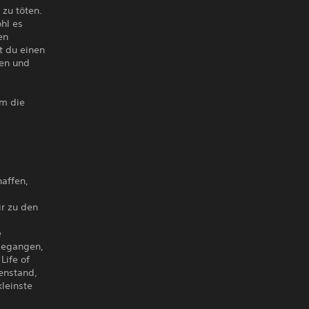
zu töten.
hl es
en
t du einen
ren und
um die
haffen,
ir zu den
e
ngegangen,
Life of
enstand,
kleinste