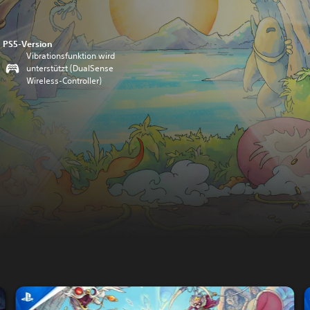
PS5-Version
Vibrationsfunktion wird
unterstützt (DualSense
Wireless-Controller)