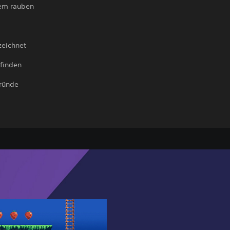
tem rauben
zeichnet
 finden
gründe