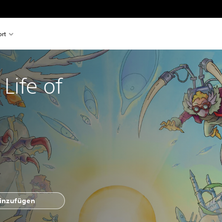
rt
Life of
hinzufügen