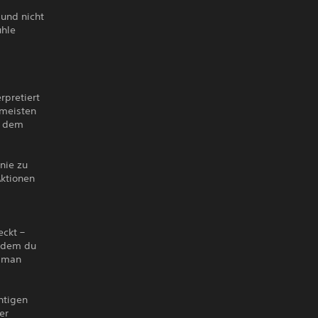
 und nicht
ühle
rpretiert
 meisten
ll dem
 nie zu
Aktionen
eckt –
chdem du
ldman
htigen
er