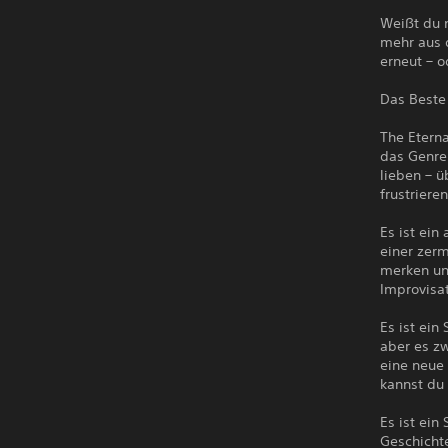
Weißt du n
mehr aus 
erneut – o
Das Beste
The Eterna
das Genre 
lieben – ü
frustriere
Es ist ein
einer zer
merken un
Improvisat
Es ist ein
aber es zw
eine neue 
kannst du 
Es ist ein
Geschichte