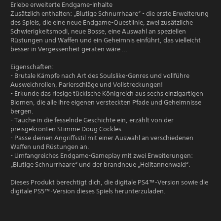
Erlebe erweiterte Endgame-Inhalte
Zusätzlich enthalten: „Blutige Schnurrhaare“ - die erste Erweiterung
des Spiels, die eine neue Endgame-Questlinie, zwei zusätzliche
Schwierigkeitsmodi, neue Bosse, eine Auswahl an speziellen
Rüstungen und Waffen und ein Geheimnis einführt, das vielleicht
besser in Vergessenheit geraten wäre ...
Eigenschaften:
- Brutale Kämpfe nach Art des Soulslike-Genres und vollführe
Ausweichrollen, Parierschläge und Vollstreckungen!
- Erkunde das riesige tückische Königreich aus sechs einzigartigen
Biomen, die alle ihre eigenen versteckten Pfade und Geheimnisse
bergen.
- Tauche in die fesselnde Geschichte ein, erzählt von der
preisgekrönten Stimme Doug Cockles.
- Passe deinen Angriffsstil mit einer Auswahl an verschiedenen
Waffen und Rüstungen an.
- Umfangreiches Endgame-Gameplay mit zwei Erweiterungen:
„Blutige Schnurrhaare“ und der brandneue „Helltannenwald“.
Dieses Produkt berechtigt dich, die digitale PS4™-Version sowie die
digitale PS5™-Version dieses Spiels herunterzuladen.