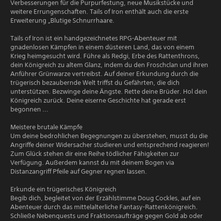
Verbesserungen für die Purpurfestung, neue Musikstücke und
weitere Errungenschaften. Tails of Iron enthält auch die erste
Erweiterung „Blutige Schnurrhaare.
Tails of Iron ist ein handgezeichnetes RPG-Abenteuer mit
gnadenlosen Kämpfen in einem düsteren Land, das von einem
Krieg heimgesucht wird. Führe als Redgi, Erbe des Rattenthrons,
dein Königreich zu altem Glanz, indem du den Froschclan und ihren
Anführer Grünwarze vertreibst. Auf deiner Erkundung durch die
trügerisch bezaubernde Welt triffst du Gefährten, die dich
unterstützen. Bezwinge deine Ängste. Rette deine Brüder. Hol dein
Königreich zurück. Deine eiserne Geschichte hat gerade erst
begonnen ...
Meistere brutale Kämpfe
Um deine bedrohlichen Begegnungen zu überstehen, musst du die
Angriffe deiner Widersacher studieren und entsprechend reagieren!
Zum Glück stehen dir eine Reihe tödlicher Fähigkeiten zur
Verfügung. Außerdem kannst du mit deinem Bogen via
Distanzangriff Pfeile auf Gegner regnen lassen.
Erkunde ein trügerisches Königreich
Begib dich, begleitet von der Erzählstimme Doug Cockles, auf ein
Abenteuer durch das mittelalterliche Fantasy-Rattenkönigreich.
Schließe Nebenquests und Fraktionsaufträge gegen Gold ab oder