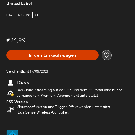
United Label
Erhältlich für
PS4
PS5
€24,99
In den Einkaufswagen
Veröffentlicht 17/09/2021
1 Spieler
Das Cloud-Streaming auf der PS5 und dem PS Portal wird nur bei
vorhandenem Premium-Abonnement unterstützt
PS5-Version
Vibrationsfunktion und Trigger-Effekt werden unterstützt
(DualSense Wireless-Controller)