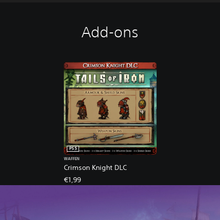
Add-ons
PS5
WAFFEN
Crimson Knight DLC
€1,99