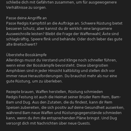
schließe dich mit Gefährten zusammen, um für ausgewogenere
Verhältnisse zu sorgen.
Passe deine Angriffe an
Passe Redgis Kampfstil an die Aufträge an. Schwere Rüstung bietet
besseren Schutz, aber kannst du dir wirklich eine langsamere
Ausweichrolle leisten? Bleibt die Frage der Waffenwahl; Äxte sind
schlagkräftig, Speere flink und behände. Oder doch lieber das gute
alte Breitschwert?
Überstehe Bosskämpfe
Allerdings musst du Verstand und Klinge noch schneller führen,
wenn einer der Bosskämpfe bevorsteht. Diese übergroßen
Amphibien sind in jeder Hinsicht kaltblütig und stellen dich vor
immer neue Herausforderungen. Du brauchst mehr als nur eine
gute Rüstung, um zu überleben.
Rezepte brauen, Waffen herstellen, Rüstung schmieden
Redgis Festung ist auch die Heimat seiner Brüder Rem-Rem, Bam-
Bam und Dug. Aus den Zutaten, die du findest, kann dir Rem
Speisen zubereiten, die sich positiv auf deine Gesundheit auswirken,
während Bam neue Waffen und Rüstungsgegenstände schmieden
kann, wenn du ihm die entsprechenden Pläne bringst. Und Dug
versorgt dich mit Nachrichten über neue Quests.