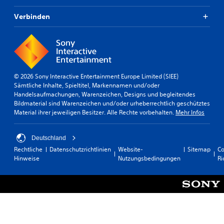
d
n
s
e
g
Verbinden
c
r
e
h
d
n
n
e
d
e
n
e
l
S
r
l
i
S
© 2026 Sony Interactive Entertainment Europe Limited (SIEE)
c
t
e
Sämtliche Inhalte, Spieltitel, Markennamen und/oder
h
e
T
Handelsaufmachungen, Warenzeichen, Designs und begleitendes
t
u
a
Bildmaterial sind Warenzeichen und/oder urheberrechtlich geschütztes
k
e
s
Material ihrer jeweiligen Besitzer. Alle Rechte vorbehalten.
Mehr Infos
o
r
t
m
e
e
f
l
n
Deutschland
o
e
b
r
m
Rechtliche
Datenschutzrichtlinien
Website-
Sitemap
Co
e
t
e
Hinweise
Nutzungsbedingungen
Ri
u
n
d
n
t
i
t
e
e
e
d
n
r
e
u
s
s
n
t
S