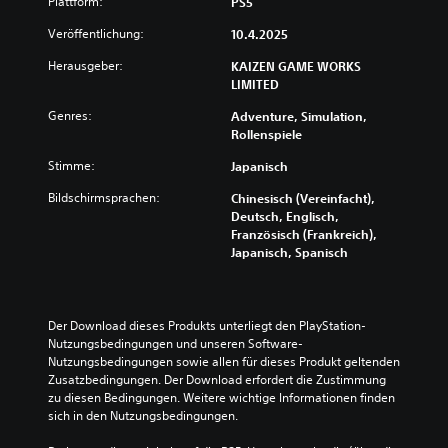
Plattform:
PS5
e
e
g
d
l
a
i
e
Veröffentlichung:
10.4.2025
e
b
n
n
n
e
Herausgeber:
f
KAIZEN GAME WORKS
S
o
s
LIMITED
a
c
d
o
h
c
e
e
Genres:
Adventure, Simulation,
w
h
r
i
Rollenspiele
i
)
z
n
e
u
Stimme:
Japanisch
s
E
r
s
t
s
i
Bildschirmsprachen:
Chinesisch (Vereinfacht),
e
e
g
g
Deutsch, Englisch,
h
l
i
k
Französisch (Frankreich),
e
l
b
e
Japanisch, Spanisch
n
e
t
i
u
n
e
t
n
,
i
s
d
d
n
g
Der Download dieses Produkts unterliegt den PlayStation-
d
a
i
r
Nutzungsbedingungen und unseren Software-
a
s
g
a
Nutzungsbedingungen sowie allen für dieses Produkt geltenden 
s
s
e
d
Zusatzbedingungen. Der Download erfordert die Zustimmung 
S
K
O
a
zu diesen Bedingungen. Weitere wichtige Informationen finden 
p
l
p
u
sich in den Nutzungsbedingungen.
i
ä
t
s
e
n
i
w