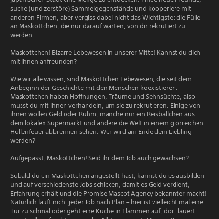
suche (und zerstöre) Sammelgegenstände und kooperiere mit
anderen Firmen, aber vergiss dabei nicht das Wichtigste: die Fülle
an Maskottchen, die nur darauf warten, von dir rekrutiert zu
werden.
Maskottchen! Bizarre Lebewesen in unserer Mitte! Kannst du dich
mit ihnen anfreunden?
Wie wir alle wissen, sind Maskottchen Lebewesen, die seit dem
Anbeginn der Geschichte mit den Menschen koexistieren.
Maskottchen haben Hoffnungen, Träume und Sehnsüchte, also
musst du mit ihnen verhandeln, um sie zu rekrutieren. Einige von
ihnen wollen Geld oder Ruhm, manche nur ein Reisbällchen aus
dem lokalen Supermarkt und andere die Welt in einem glorreichen
Höllenfeuer abbrennen sehen. Wer wird am Ende dein Liebling
werden?
Aufgepasst, Maskottchen! Seid ihr dem Job auch gewachsen?
Sobald du ein Maskottchen angestellt hast, kannst du es ausbilden
und auf verschiedenste Jobs schicken, damit es Geld verdient,
Erfahrung erhält und die Promise Mascot Agency bekannter macht!
Natürlich läuft nicht jeder Job nach Plan – hier ist vielleicht mal eine
Tür zu schmal oder geht eine Küche in Flammen auf, dort lauert