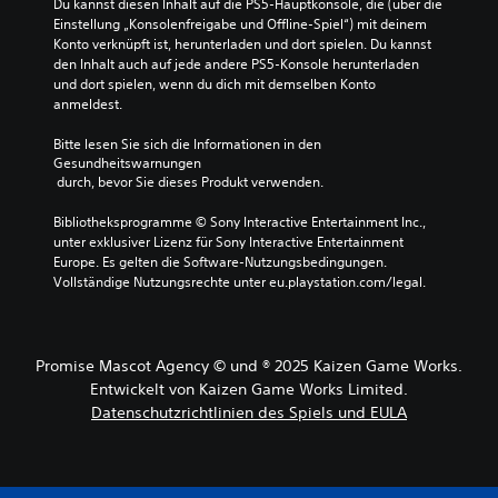
Du kannst diesen Inhalt auf die PS5-Hauptkonsole, die (über die 
l
g
o
ä
Einstellung „Konsolenfreigabe und Offline-Spiel“) mit deinem 
a
e
n
h
Konto verknüpft ist, herunterladen und dort spielen. Du kannst 
u
a
e
l
den Inhalt auch auf jede andere PS5-Konsole herunterladen 
ß
u
n
s
und dort spielen, wenn du dich mit demselben Konto 
e
s
f
t
anmeldest.
r
a
ü
.
d
l
r
Bitte lesen Sie sich die Informationen in den 
e
l
d
Gesundheitswarnungen
m
e
S
i
 durch, bevor Sie dieses Produkt verwenden.
m
n
e
t
i
R
U
e
Bibliotheksprogramme © Sony Interactive Entertainment Inc., 
t
i
m
u
unter exklusiver Lizenz für Sony Interactive Entertainment 
e
c
k
e
Europe. Es gelten die Software-Nutzungsbedingungen. 
i
h
e
Vollständige Nutzungsrechte unter eu.playstation.com/legal.
r
n
t
h
e
e
u
r
m
l
n
d
P
e
g
e
Promise Mascot Agency © und ® 2025 Kaizen Game Works.
u
e
m
r
n
Entwickelt von Kaizen Game Works Limited.
n
S
e
k
z
Datenschutzrichtlinien des Spiels und EULA
t
n
t
u
i
t
i
k
c
ü
n
o
k
b
d
m
b