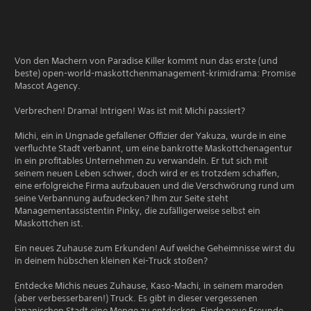
Von den Machern von Paradise Killer kommt nun das erste (und
beste) open-world-maskottchenmanagement-krimidrama: Promise
Mascot Agency.
Verbrechen! Drama! Intrigen! Was ist mit Michi passiert?
Michi, ein in Ungnade gefallener Offizier der Yakuza, wurde in eine
verfluchte Stadt verbannt, um eine bankrotte Maskottchenagentur
in ein profitables Unternehmen zu verwandeln. Er tut sich mit
seinem neuen Leben schwer, doch wird er es trotzdem schaffen,
eine erfolgreiche Firma aufzubauen und die Verschwörung rund um
seine Verbannung aufzudecken? Ihm zur Seite steht
Managementassistentin Pinky, die zufälligerweise selbst ein
Maskottchen ist.
Ein neues Zuhause zum Erkunden! Auf welche Geheimnisse wirst du
in deinem hübschen kleinen Kei-Truck stoßen?
Entdecke Michis neues Zuhause, Kaso-Machi, in seinem maroden
(aber verbesserbaren!) Truck. Es gibt in dieser vergessenen
japanischen Stadt eine Menge zu entdecken. Finde neue Freunde,