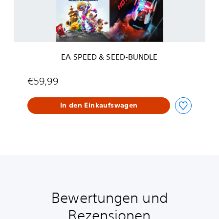
&
h
S
b
E
o
E
r
D
v
-
i
EA SPEED & SEED-BUNDLE
B
l
U
l
N
€59,99
e
D
L
In den Einkaufswagen
E
Bewertungen und
Rezensionen