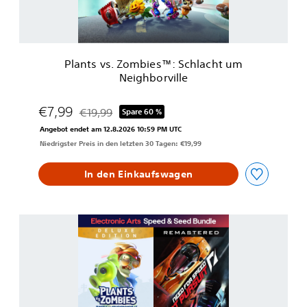
.
g
Z
h
o
b
m
o
b
r
Plants vs. Zombies™: Schlacht um
i
v
Neighborville
e
i
s
l
™
€7,99
€19,99
Spare 60 %
l
Preisnachlass gegenüber dem Originalpreis von €
:
e
Angebot endet am 12.8.2026 10:59 PM UTC
S
D
Niedrigster Preis in den letzten 30 Tagen: €19,99
c
e
h
l
l
In den Einkaufswagen
u
a
x
c
e
h
E
E
t
d
A
u
i
S
m
t
P
N
i
E
e
o
E
i
n
D
g