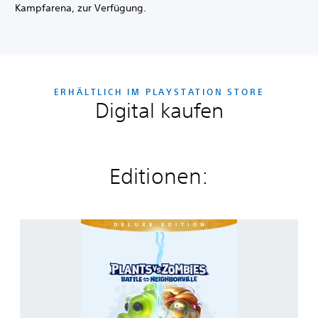
Kampfarena, zur Verfügung.
ERHÄLTLICH IM PLAYSTATION STORE
Digital kaufen
Editionen:
P
l
a
n
t
s
v