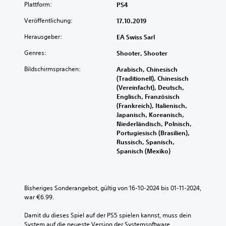
Plattform:
PS4
Veröffentlichung:
17.10.2019
Herausgeber:
EA Swiss Sarl
Genres:
Shooter, Shooter
Bildschirmsprachen:
Arabisch, Chinesisch
(Traditionell), Chinesisch
(Vereinfacht), Deutsch,
Englisch, Französisch
(Frankreich), Italienisch,
Japanisch, Koreanisch,
Niederländisch, Polnisch,
Portugiesisch (Brasilien),
Russisch, Spanisch,
Spanisch (Mexiko)
Bisheriges Sonderangebot, gültig von 16-10-2024 bis 01-11-2024, 
war €6.99.
Damit du dieses Spiel auf der PS5 spielen kannst, muss dein 
System auf die neueste Version der Systemsoftware 