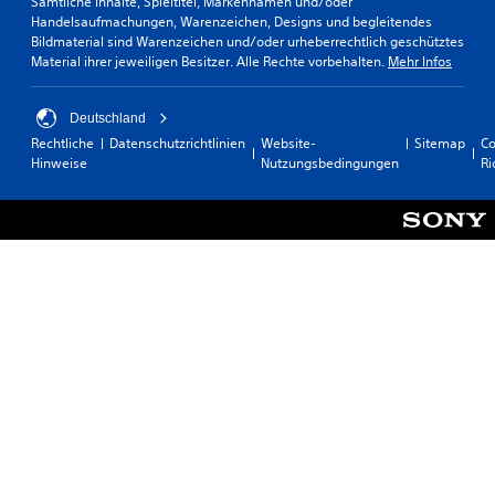
Sämtliche Inhalte, Spieltitel, Markennamen und/oder
Handelsaufmachungen, Warenzeichen, Designs und begleitendes
Bildmaterial sind Warenzeichen und/oder urheberrechtlich geschütztes
Material ihrer jeweiligen Besitzer. Alle Rechte vorbehalten.
Mehr Infos
Deutschland
Rechtliche
Datenschutzrichtlinien
Website-
Sitemap
Co
Hinweise
Nutzungsbedingungen
Ri