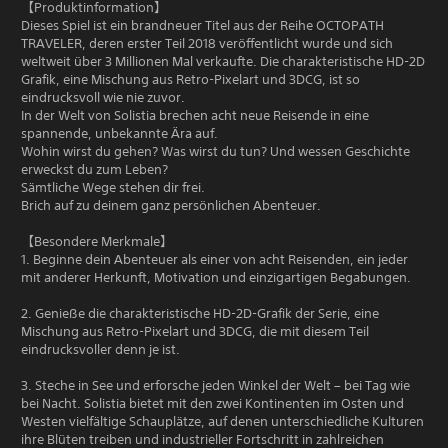
【Produktinformation】
Dieses Spiel ist ein brandneuer Titel aus der Reihe OCTOPATH
TRAVELER, deren erster Teil 2018 veröffentlicht wurde und sich
weltweit über 3 Millionen Mal verkaufte. Die charakteristische HD-2D
Grafik, eine Mischung aus Retro-Pixelart und 3DCG, ist so
eindrucksvoll wie nie zuvor.
In der Welt von Solistia brechen acht neue Reisende in eine
spannende, unbekannte Ära auf.
Wohin wirst du gehen? Was wirst du tun? Und wessen Geschichte
erweckst du zum Leben?
Sämtliche Wege stehen dir frei.
Brich auf zu deinem ganz persönlichen Abenteuer.
【Besondere Merkmale】
1. Beginne dein Abenteuer als einer von acht Reisenden, ein jeder
mit anderer Herkunft, Motivation und einzigartigen Begabungen.
2. Genieße die charakteristische HD-2D-Grafik der Serie, eine
Mischung aus Retro-Pixelart und 3DCG, die mit diesem Teil
eindrucksvoller denn je ist.
3. Steche in See und erforsche jeden Winkel der Welt – bei Tag wie
bei Nacht. Solistia bietet mit den zwei Kontinenten im Osten und
Westen vielfältige Schauplätze, auf denen unterschiedliche Kulturen
ihre Blüten treiben und industrieller Fortschritt in zahlreichen