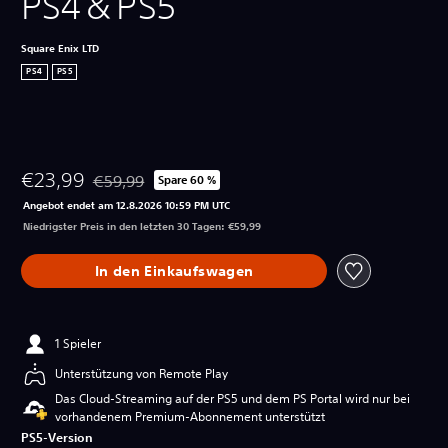
PS4＆PS5
Square Enix LTD
PS4
PS5
€23,99
€59,99
Spare 60 %
Preisnachlass gegenüber dem Originalpreis von €59,
Angebot endet am 12.8.2026 10:59 PM UTC
Niedrigster Preis in den letzten 30 Tagen: €59,99
In den Einkaufswagen
1 Spieler
Unterstützung von Remote Play
Das Cloud-Streaming auf der PS5 und dem PS Portal wird nur bei
vorhandenem Premium-Abonnement unterstützt
PS5-Version