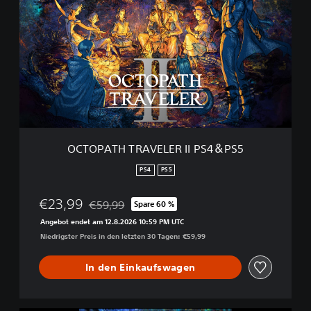
T
O
P
A
T
H
T
R
A
V
E
OCTOPATH TRAVELER II PS4＆PS5
L
E
PS4
PS5
R
I
€23,99
€59,99
Spare 60 %
I
Preisnachlass gegenüber dem Originalpreis von
P
Angebot endet am 12.8.2026 10:59 PM UTC
S
Niedrigster Preis in den letzten 30 Tagen: €59,99
4
＆
In den Einkaufswagen
P
S
5