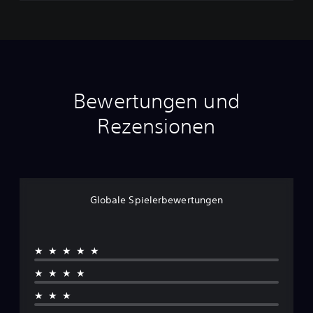
g
u
e
D
e
m
o
Bewertungen und
Rezensionen
Globale Spielerbewertungen
★★★★★
★★★★
★★★