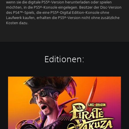
wenn sie die digitale PS5®-Version herunterladen oder spielen
möchten, in die PS5®-Konsole eingelegen. Besitzer der Disc-Version
des PS4™-Spiels, die eine PS5®-Digital Edition-Konsole ohne
Laufwerk kaufen, erhalten die PS5®-Version nicht ohne zusätzliche
Kosten dazu.
Editionen:
S
t
a
n
d
a
r
d
E
d