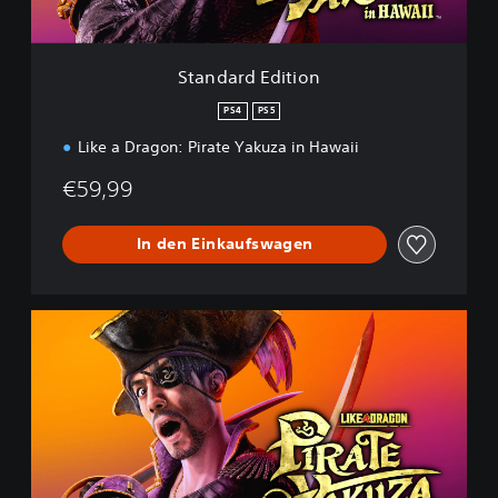
i
t
i
Standard Edition
o
n
PS4
PS5
Like a Dragon: Pirate Yakuza in Hawaii
€59,99
In den Einkaufswagen
L
i
k
e
a
D
r
a
g