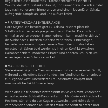
Begib dich auf ein modernes Piratenabenteuer mit einem Ex-
Yakuza, der jetzt Piratenkapitän ist, und seiner Crew, die sich auf der
Jagd nach verlorenen Erinnerungen und einem legendären Schatz
aufregende Kämpfe an Land und auf See liefert.
■ PIRATENYAKUZA-ABENTEUER AHOI!
Goro Majima, ein berüchtigter Ex-Yakuza, erleidet plötzlich
Schiffbruch auf einer abgelegenen Insel im Pazifik. Da er sich nicht
einmal an seinen eigenen Namen erinnern kann, macht er sich auf
die Suche nach Hinweisen auf seine verlorenen Erinnerungen,
begleitet von einem Jungen namens Noah, der ihm das Leben
gerettet hat. Schon bald werden sie in einen Konflikt zwischen
Halsabschneidern, modernen Piraten und anderen Schurken um
einen legendären Schatz verwickelt.
■ MACH DEIN SCHIFF BEREIT
Stelle eine einzigartige Crew zusammen und verbessere dein Schiff,
während du die offene See erkundest, im feindlichen Kanonenfeuer
zur Legende wirst, unerwartete Freundschaften knüpfst und
unermessliche Reichtümer erlangst.
Wenn dich ein feindliches Piratenschiff ins Visier nimmt, entbrennt
ein aufregender Echtzeit-Kanonenkampf. Manövriere dich schnell in
Position, während du den Kugeln ausweichst, und richte dann
verheerenden Schaden an, um das feindliche Schiff zu entern und