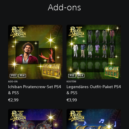
Add-ons
PS5
PS4
PS5
PS4
ADD-ON
KOSTÜM
Ichiban Piratencrew-Set PS4
Legendäres Outfit-Paket PS4
& PS5
& PS5
€2,99
€3,99