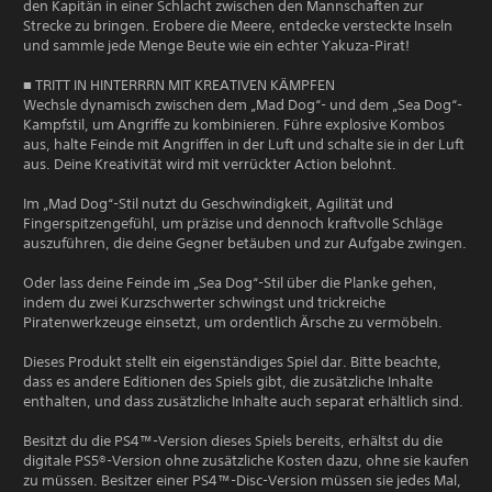
den Kapitän in einer Schlacht zwischen den Mannschaften zur
Strecke zu bringen. Erobere die Meere, entdecke versteckte Inseln
und sammle jede Menge Beute wie ein echter Yakuza-Pirat!
■ TRITT IN HINTERRRN MIT KREATIVEN KÄMPFEN
Wechsle dynamisch zwischen dem „Mad Dog“- und dem „Sea Dog“-
Kampfstil, um Angriffe zu kombinieren. Führe explosive Kombos
aus, halte Feinde mit Angriffen in der Luft und schalte sie in der Luft
aus. Deine Kreativität wird mit verrückter Action belohnt.
Im „Mad Dog“-Stil nutzt du Geschwindigkeit, Agilität und
Fingerspitzengefühl, um präzise und dennoch kraftvolle Schläge
auszuführen, die deine Gegner betäuben und zur Aufgabe zwingen.
Oder lass deine Feinde im „Sea Dog“-Stil über die Planke gehen,
indem du zwei Kurzschwerter schwingst und trickreiche
Piratenwerkzeuge einsetzt, um ordentlich Ärsche zu vermöbeln.
Dieses Produkt stellt ein eigenständiges Spiel dar. Bitte beachte,
dass es andere Editionen des Spiels gibt, die zusätzliche Inhalte
enthalten, und dass zusätzliche Inhalte auch separat erhältlich sind.
Besitzt du die PS4™-Version dieses Spiels bereits, erhältst du die
digitale PS5®-Version ohne zusätzliche Kosten dazu, ohne sie kaufen
zu müssen. Besitzer einer PS4™-Disc-Version müssen sie jedes Mal,