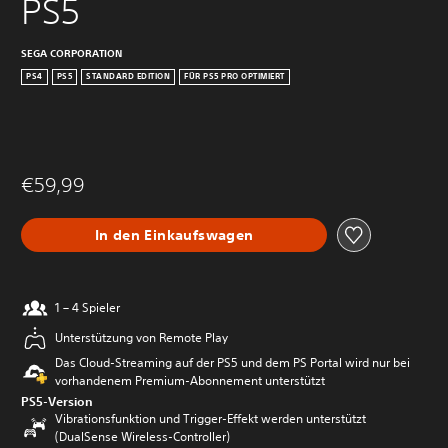
PS5
SEGA CORPORATION
PS4
PS5
STANDARD EDITION
FÜR PS5 PRO OPTIMIERT
€59,99
In den Einkaufswagen
1 – 4 Spieler
Unterstützung von Remote Play
Das Cloud-Streaming auf der PS5 und dem PS Portal wird nur bei
vorhandenem Premium-Abonnement unterstützt
PS5-Version
Vibrationsfunktion und Trigger-Effekt werden unterstützt
(DualSense Wireless-Controller)