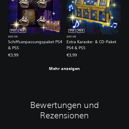
PS5
PS4
PS5
PS4
ADD-ON
ADD-ON
Schiffsanpassungspaket PS4
Extra Karaoke- & CD-Paket
& PS5
PS4 & PS5
€3,99
€3,99
Mehr anzeigen
Bewertungen und
Rezensionen