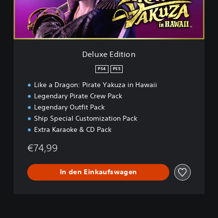
D
d
e
i
m
t
o
i
o
n
Deluxe Edition
PS4
PS5
Like a Dragon: Pirate Yakuza in Hawaii
Legendary Pirate Crew Pack
Legendary Outfit Pack
Ship Special Customization Pack
Extra Karaoke & CD Pack
€74,99
In den Einkaufswagen